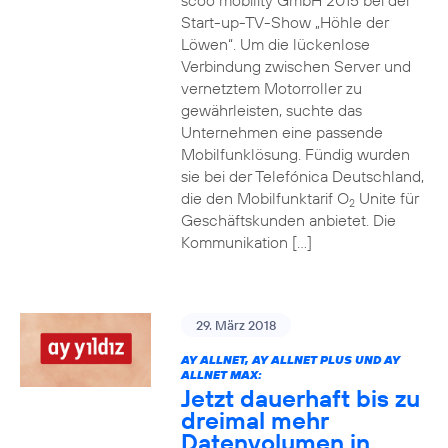
scoo mobility GmbH 2015 bei der
Start-up-TV-Show „Höhle der
Löwen“. Um die lückenlose
Verbindung zwischen Server und
vernetztem Motorroller zu
gewährleisten, suchte das
Unternehmen eine passende
Mobilfunklösung. Fündig wurden
sie bei der Telefónica Deutschland,
die den Mobilfunktarif O
Unite für
2
Geschäftskunden anbietet. Die
Kommunikation […]
29. März 2018
AY ALLNET, AY ALLNET PLUS UND AY
ALLNET MAX:
Jetzt dauerhaft bis zu
dreimal mehr
Datenvolumen in