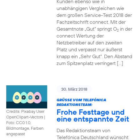
Kunden ebenso wie in
unabhängigen Vergleichen wie
dem großen Service-Test 2018 der
Fachzeitschrift connect. Mit der
Gesamtnote „Gut“ springt O
in der
2
connect Wertung der
Netzbetreiber auf den zweiten
Platz und verpasst nur äußerst
knapp ein „Sehr Gut“. Den Abstand
zum Spitzenplatz verringert […]
30. März 2018
GRÜSSE VOM TELEFÓNICA R
EDAKTIONSTEAM:
Frohe Festtage und
Credits: Pixabay User
eine entspannte Zeit
OpenClipart-Vectors
|
Foto: CC0 1.0,
Bildmontage, Farben
Das Redaktionsteam von
angepasst
Telefónica Deutschland wünscht