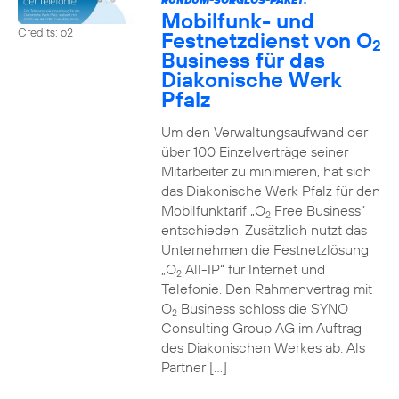
Mobilfunk- und
Credits: o2
Festnetzdienst von O
2
Business für das
Diakonische Werk
Pfalz
Um den Verwaltungsaufwand der
über 100 Einzelverträge seiner
Mitarbeiter zu minimieren, hat sich
das Diakonische Werk Pfalz für den
Mobilfunktarif „O
Free Business“
2
entschieden. Zusätzlich nutzt das
Unternehmen die Festnetzlösung
„O
All-IP“ für Internet und
2
Telefonie. Den Rahmenvertrag mit
O
Business schloss die SYNO
2
Consulting Group AG im Auftrag
des Diakonischen Werkes ab. Als
Partner […]