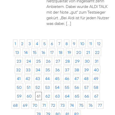
Netzqualität von insgesamt zehn
Anbietern. Dabei wurde ALDI TALK
mit der Note „gut“ zum Testsieger
gekürt. „Bei Aldi ist für jeden Nutzer
was dabei. […]
1
2
3
4
5
6
7
8
9
10
11
12
13
14
15
16
17
18
19
20
21
22
23
24
25
26
27
28
29
30
31
32
33
34
35
36
37
38
39
40
41
42
43
44
45
46
47
48
49
50
51
52
53
54
55
56
57
58
59
60
61
62
63
64
65
66
67
68
69
70
71
72
73
74
75
76
77
78
79
80
81
82