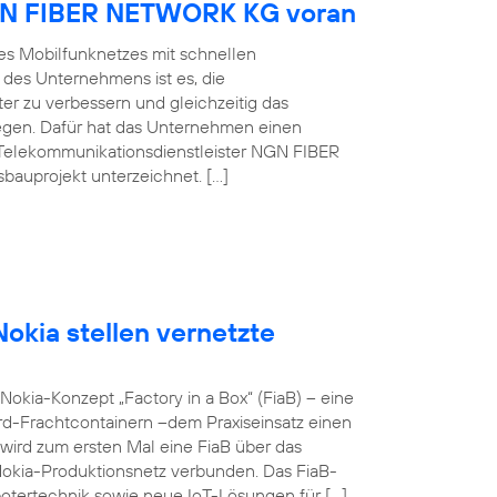
NGN FIBER NETWORK KG voran
es Mobilfunknetzes mit schnellen
 des Unternehmens ist es, die
er zu verbessern und gleichzeitig das
egen. Dafür hat das Unternehmen einen
Telekommunikationsdienstleister NGN FIBER
auprojekt unterzeichnet. […]
okia stellen vernetzte
okia-Konzept „Factory in a Box“ (FiaB) – eine
rd-Frachtcontainern –dem Praxiseinsatz einen
wird zum ersten Mal eine FiaB über das
Nokia-Produktionsnetz verbunden. Das FiaB-
otertechnik sowie neue IoT-Lösungen für […]