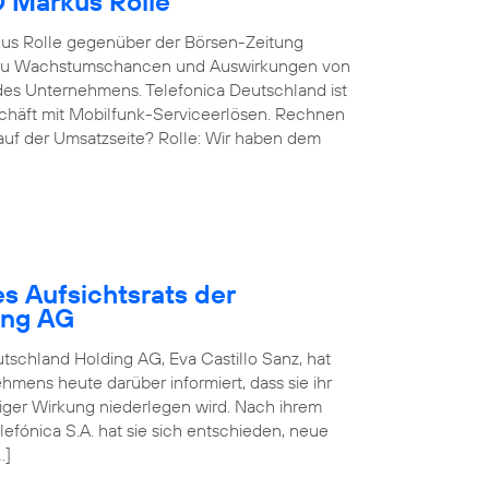
O Markus Rolle
kus Rolle gegenüber der Börsen-Zeitung
g, zu Wachstumschancen und Auswirkungen von
des Unternehmens. Telefonica Deutschland ist
eschäft mit Mobilfunk-Serviceerlösen. Rechnen
 auf der Umsatzseite? Rolle: Wir haben dem
s Aufsichtsrats der
ing AG
utschland Holding AG, Eva Castillo Sanz, hat
mens heute darüber informiert, dass sie ihr
rtiger Wirkung niederlegen wird. Nach ihrem
fónica S.A. hat sie sich entschieden, neue
…]