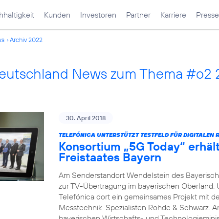
haltigkeit
Kunden
Investoren
Partner
Karriere
Presse
ws
Archiv 2022
Deutschland News zum Thema #o2
30. April 2018
TELEFÓNICA UNTERSTÜTZT TESTFELD FÜR DIGITALEN 
Konsortium „5G Today“ erhäl
Freistaates Bayern
Am Senderstandort Wendelstein des Bayerische
zur TV-Übertragung im bayerischen Oberland.
Telefónica dort ein gemeinsames Projekt mit 
Messtechnik-Spezialisten Rohde & Schwarz. A
bayerischen Wirtschafts- und Technologieminis