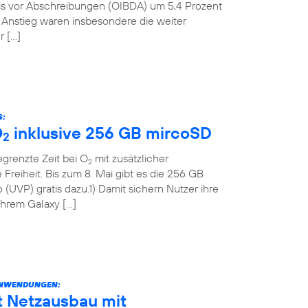
nis vor Abschreibungen (OIBDA) um 5,4 Prozent
n Anstieg waren insbesondere die weiter
r […]
S:
O
inklusive 256 GB mircoSD
2
grenzte Zeit bei O
mit zusätzlicher
2
Freiheit. Bis zum 8. Mai gibt es die 256 GB
(UVP) gratis dazu.1) Damit sichern Nutzer ihre
 ihrem Galaxy […]
ANWENDUNGEN:
t Netzausbau mit