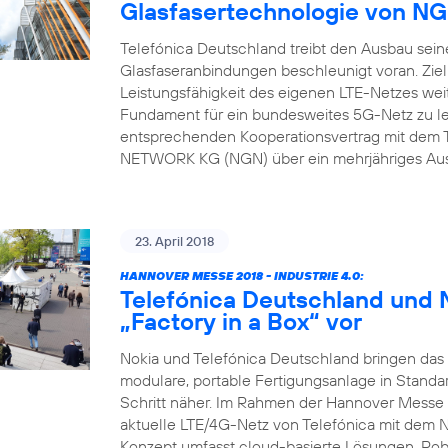
Glasfasertechnologie von 
Telefónica Deutschland treibt den Ausbau sein
Glasfaseranbindungen beschleunigt voran. Ziel
Leistungsfähigkeit des eigenen LTE-Netzes weit
Fundament für ein bundesweites 5G-Netz zu l
entsprechenden Kooperationsvertrag mit dem 
NETWORK KG (NGN) über ein mehrjähriges Ausb
23. April 2018
HANNOVER MESSE 2018 - INDUSTRIE 4.0:
Telefónica Deutschland und N
„Factory in a Box“ vor
Nokia und Telefónica Deutschland bringen das N
modulare, portable Fertigungsanlage in Standa
Schritt näher. Im Rahmen der Hannover Messe 
aktuelle LTE/4G-Netz von Telefónica mit dem 
Konzept umfasst cloud-basierte Lösungen, Rob