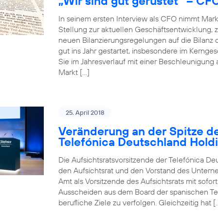
„Wir sind gut gerüstet“ – CF
In seinem ersten Interview als CFO nimmt Mar
Stellung zur aktuellen Geschäftsentwicklun
neuen Bilanzierungsregelungen auf die Bilanz 
gut ins Jahr gestartet, insbesondere im Kerng
Sie im Jahresverlauf mit einer Beschleunigung
Markt […]
25. April 2018
Veränderung an der Spitze de
Telefónica Deutschland Hold
Die Aufsichtsratsvorsitzende der Telefónica De
den Aufsichtsrat und den Vorstand des Unterneh
Amt als Vorsitzende des Aufsichtsrats mit sofo
Ausscheiden aus dem Board der spanischen Tele
berufliche Ziele zu verfolgen. Gleichzeitig hat [