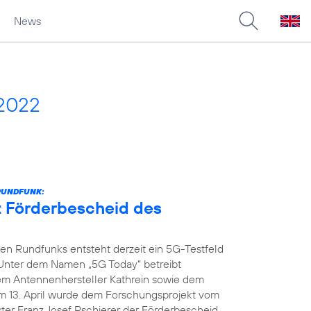
News
 2022
RUNDFUNK:
t Förderbescheid des
n Rundfunks entsteht derzeit ein 5G-Testfeld
 Unter dem Namen „5G Today“ betreibt
dem Antennenhersteller Kathrein sowie dem
m 13. April wurde dem Forschungsprojekt vom
ter Franz Josef Pschierer der Förderbescheid