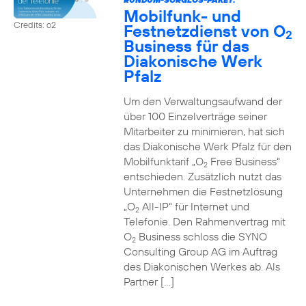
Mobilfunk- und
Credits: o2
Festnetzdienst von O
2
Business für das
Diakonische Werk
Pfalz
Um den Verwaltungsaufwand der
über 100 Einzelverträge seiner
Mitarbeiter zu minimieren, hat sich
das Diakonische Werk Pfalz für den
Mobilfunktarif „O
Free Business“
2
entschieden. Zusätzlich nutzt das
Unternehmen die Festnetzlösung
„O
All-IP“ für Internet und
2
Telefonie. Den Rahmenvertrag mit
O
Business schloss die SYNO
2
Consulting Group AG im Auftrag
des Diakonischen Werkes ab. Als
Partner […]