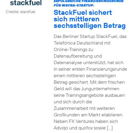
ERFOLGREICHE FINANZIERUNGSRUNDE
FÜR WAYRA-STARTUP:
StackFuel sichert
Credits: stackfuel
sich mittleren
sechsstelligen Betrag
Das Berliner Startup StackFuel, das
Telefónica Deutschland mit
Online-Trainings zu
Datenaufbereitung und
Datenanalyse unterstützt, hat sich
in seiner ersten Finanzierungsrunde
einen mittleren sechsstelligen
Betrag gesichert. Mit dem frischen
Geld will das Jungunternehmen
seine Trainingsangebote ausbauen
und sich durch die
Zusammenarbeit mit weiteren
Großkunden am Markt etablieren.
Neben FX Ventures haben sich
Adviqo und quofox sowie […]