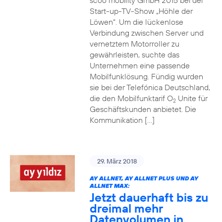
scoo mobility GmbH 2015 bei der
Start-up-TV-Show „Höhle der
Löwen“. Um die lückenlose
Verbindung zwischen Server und
vernetztem Motorroller zu
gewährleisten, suchte das
Unternehmen eine passende
Mobilfunklösung. Fündig wurden
sie bei der Telefónica Deutschland,
die den Mobilfunktarif O
Unite für
2
Geschäftskunden anbietet. Die
Kommunikation […]
29. März 2018
AY ALLNET, AY ALLNET PLUS UND AY
ALLNET MAX:
Jetzt dauerhaft bis zu
dreimal mehr
Datenvolumen in