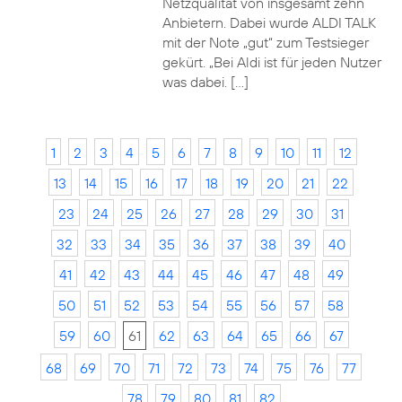
Netzqualität von insgesamt zehn
Anbietern. Dabei wurde ALDI TALK
mit der Note „gut“ zum Testsieger
gekürt. „Bei Aldi ist für jeden Nutzer
was dabei. […]
1
2
3
4
5
6
7
8
9
10
11
12
13
14
15
16
17
18
19
20
21
22
23
24
25
26
27
28
29
30
31
32
33
34
35
36
37
38
39
40
41
42
43
44
45
46
47
48
49
50
51
52
53
54
55
56
57
58
59
60
61
62
63
64
65
66
67
68
69
70
71
72
73
74
75
76
77
78
79
80
81
82