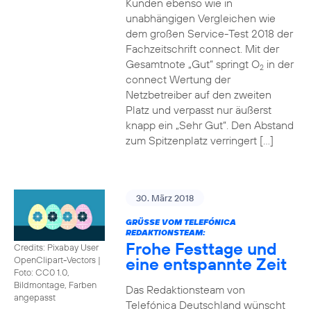
Kunden ebenso wie in
unabhängigen Vergleichen wie
dem großen Service-Test 2018 der
Fachzeitschrift connect. Mit der
Gesamtnote „Gut“ springt O
in der
2
connect Wertung der
Netzbetreiber auf den zweiten
Platz und verpasst nur äußerst
knapp ein „Sehr Gut“. Den Abstand
zum Spitzenplatz verringert […]
30. März 2018
GRÜSSE VOM TELEFÓNICA R
EDAKTIONSTEAM:
Frohe Festtage und
Credits: Pixabay User
eine entspannte Zeit
OpenClipart-Vectors
|
Foto: CC0 1.0,
Bildmontage, Farben
Das Redaktionsteam von
angepasst
Telefónica Deutschland wünscht