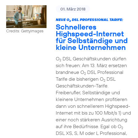
01. März 2018
NEUE O
DSL PROFESSIONAL TARIFE:
2
Schnelleres
Credits: Gettyimages
Highspeed-Internet
für Selbständige und
kleine Unternehmen
O
DSL Geschäftskunden dürfen
2
sich freuen: Am 13. März ersetzen
brandneue O
DSL Professional
2
Tarife die bisherigen O
DSL
2
Geschäftskunden-Tarife.
Freiberufler, Selbständige und
kleinere Unternehmen profitieren
dann von schnellerem Highspeed-
Internet mit bis zu 100 Mbit/s 1) und
einer noch stärkeren Ausrichtung
auf ihre Bedürfnisse. Egal ob O
2
DSL XS, S, M oder L Professional,