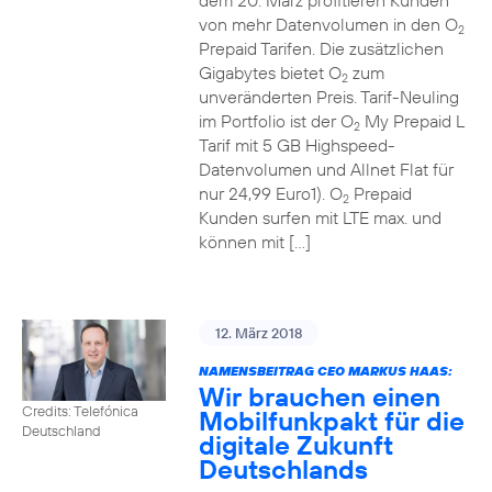
dem 20. März profitieren Kunden
von mehr Datenvolumen in den O
2
Prepaid Tarifen. Die zusätzlichen
Gigabytes bietet O
zum
2
unveränderten Preis. Tarif-Neuling
im Portfolio ist der O
My Prepaid L
2
Tarif mit 5 GB Highspeed-
Datenvolumen und Allnet Flat für
nur 24,99 Euro1). O
Prepaid
2
Kunden surfen mit LTE max. und
können mit […]
12. März 2018
NAMENSBEITRAG CEO MARKUS HAAS:
Wir brauchen einen
Credits: Telefónica
Mobilfunkpakt für die
Deutschland
digitale Zukunft
Deutschlands