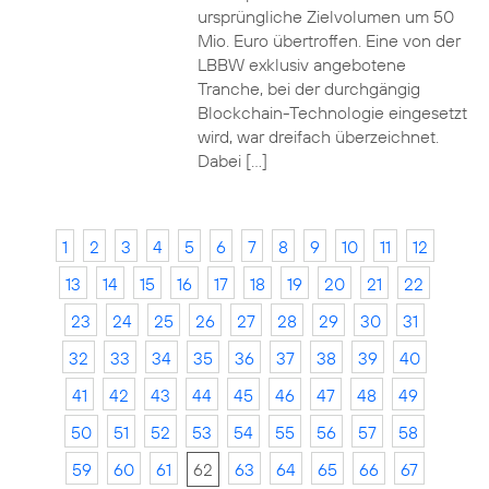
ursprüngliche Zielvolumen um 50
Mio. Euro übertroffen. Eine von der
LBBW exklusiv angebotene
Tranche, bei der durchgängig
Blockchain-Technologie eingesetzt
wird, war dreifach überzeichnet.
Dabei […]
1
2
3
4
5
6
7
8
9
10
11
12
13
14
15
16
17
18
19
20
21
22
23
24
25
26
27
28
29
30
31
32
33
34
35
36
37
38
39
40
41
42
43
44
45
46
47
48
49
50
51
52
53
54
55
56
57
58
59
60
61
62
63
64
65
66
67