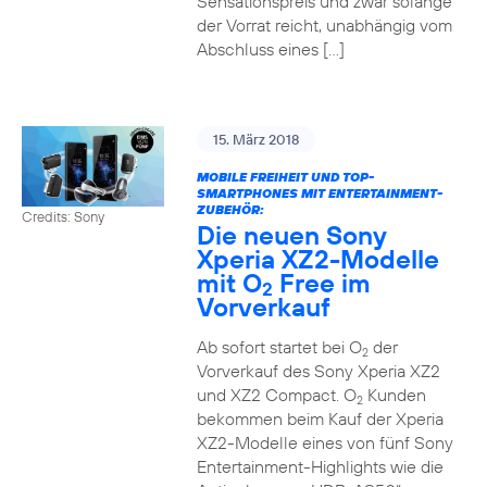
Sensationspreis und zwar solange
der Vorrat reicht, unabhängig vom
Abschluss eines […]
15. März 2018
MOBILE FREIHEIT UND TOP-
SMARTPHONES MIT ENTERTAINMENT-
ZUBEHÖR:
Credits: Sony
Die neuen Sony
Xperia XZ2-Modelle
mit O
Free im
2
Vorverkauf
Ab sofort startet bei O
der
2
Vorverkauf des Sony Xperia XZ2
und XZ2 Compact. O
Kunden
2
bekommen beim Kauf der Xperia
XZ2-Modelle eines von fünf Sony
Entertainment-Highlights wie die