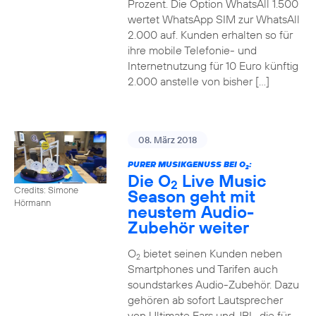
Prozent. Die Option WhatsAll 1.500
wertet WhatsApp SIM zur WhatsAll
2.000 auf. Kunden erhalten so für
ihre mobile Telefonie- und
Internetnutzung für 10 Euro künftig
2.000 anstelle von bisher […]
08. März 2018
PURER MUSIKGENUSS BEI O
:
2
Die O
Live Music
2
Credits: Simone
Season geht mit
Hörmann
neustem Audio-
Zubehör weiter
O
bietet seinen Kunden neben
2
Smartphones und Tarifen auch
soundstarkes Audio-Zubehör. Dazu
gehören ab sofort Lautsprecher
von Ultimate Ears und JBL, die für