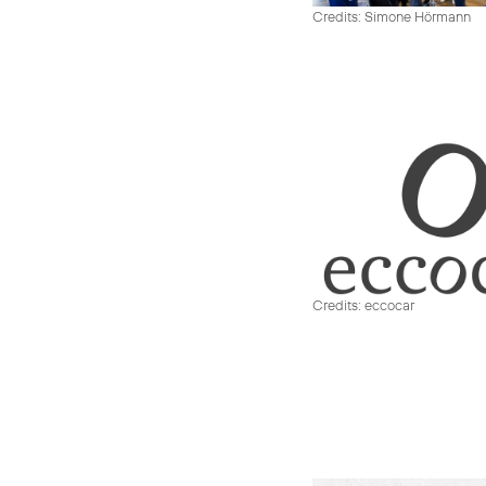
Credits: Simone Hörmann
Credits: eccocar