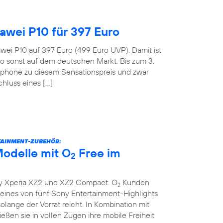
wei P10 für 397 Euro
wei P10 auf 397 Euro (499 Euro UVP). Damit ist
o sonst auf dem deutschen Markt. Bis zum 3.
tphone zu diesem Sensationspreis und zwar
hluss eines […]
TAINMENT-ZUBEHÖR:
odelle mit O
Free im
2
y Xperia XZ2 und XZ2 Compact. O
Kunden
2
ines von fünf Sony Entertainment-Highlights
lange der Vorrat reicht. In Kombination mit
eßen sie in vollen Zügen ihre mobile Freiheit