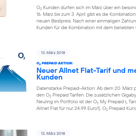
O
Kunden dürfen sich im März über ein beson
2
16. März bis zum 3. April gibt es die Kombinati
neuen Bestpreis. Nach einer einmaligen Zahlun
Kunden für die Kombination mit dem beliebten
13. März 2018
O
PREPAID AKTION:
2
Neuer Allnet Flat-Tarif und m
Kunden
Datenstarke Prepaid-Aktion: Ab dem 20. März 
den O
Prepaid Tarifen. Die zusätzlichen Gigaby
2
Neuling im Portfolio ist der O
My Prepaid L Tar
2
Allnet Flat für nur 24,99 Euro1). O
Prepaid Kund
2
12. März 2018