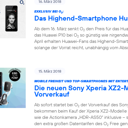
16. März 2018
EXKLUSIV BEI O
:
2
Das Highend-Smartphone Hua
Ab dem 16. März senkt O
den Preis für das Hua
2
das Huawei P10 bei O
so günstig wie nirgendw
2
April erhalten Huawei-Fans das Highend-Smar
solange der Vorrat reicht, unabhängig vom Absc
15. März 2018
MOBILE FREIHEIT UND TOP-SMARTPHONES MIT ENTER
Die neuen Sony Xperia XZ2-M
Vorverkauf
Ab sofort startet bei O
der Vorverkauf des Son
2
bekommen beim Kauf der Xperia XZ2-Modelle e
wie die Actionkamera „HDR-AS50“ inklusive – so
den extra großen Datentarifen des O
Free geni
2