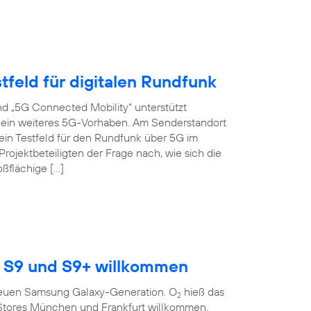
tfeld für digitalen Rundfunk
d „5G Connected Mobility“ unterstützt
s ein weiteres 5G-Vorhaben. Am Senderstandort
ein Testfeld für den Rundfunk über 5G im
ojektbeteiligten der Frage nach, wie sich die
oßflächige […]
 S9 und S9+ willkommen
r neuen Samsung Galaxy-Generation. O
hieß das
2
Stores München und Frankfurt willkommen.