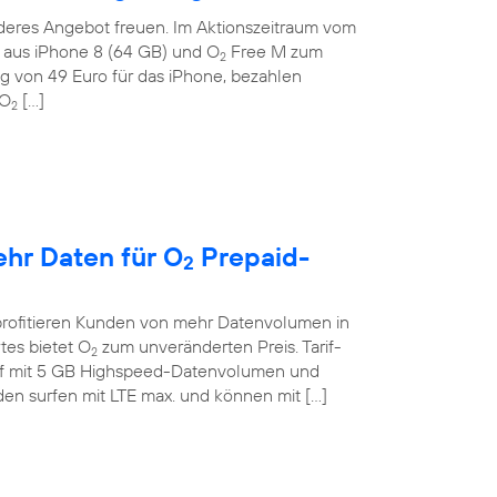
deres Angebot freuen. Im Aktionszeitraum vom
on aus iPhone 8 (64 GB) und O
Free M zum
2
g von 49 Euro für das iPhone, bezahlen
 O
[…]
2
ehr Daten für O
Prepaid-
2
profitieren Kunden von mehr Datenvolumen in
tes bietet O
zum unveränderten Preis. Tarif-
2
if mit 5 GB Highspeed-Datenvolumen und
en surfen mit LTE max. und können mit […]