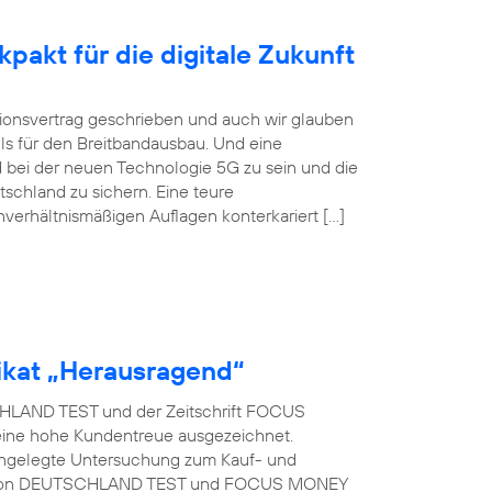
pakt für die digitale Zukunft
itionsvertrag geschrieben und auch wir glauben
ls für den Breitbandausbau. Und eine
 bei der neuen Technologie 5G zu sein und die
tschland zu sichern. Eine teure
nverhältnismäßigen Auflagen konterkariert […]
kat „Herausragend“
LAND TEST und der Zeitschrift FOCUS
eine hohe Kundentreue ausgezeichnet.
t angelegte Untersuchung zum Kauf- und
rag von DEUTSCHLAND TEST und FOCUS MONEY