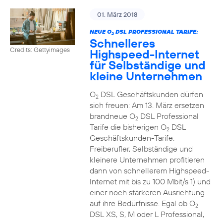
01. März 2018
NEUE O
DSL PROFESSIONAL TARIFE:
2
Schnelleres
Credits: Gettyimages
Highspeed-Internet
für Selbständige und
kleine Unternehmen
O
DSL Geschäftskunden dürfen
2
sich freuen: Am 13. März ersetzen
brandneue O
DSL Professional
2
Tarife die bisherigen O
DSL
2
Geschäftskunden-Tarife.
Freiberufler, Selbständige und
kleinere Unternehmen profitieren
dann von schnellerem Highspeed-
Internet mit bis zu 100 Mbit/s 1) und
einer noch stärkeren Ausrichtung
auf ihre Bedürfnisse. Egal ob O
2
DSL XS, S, M oder L Professional,