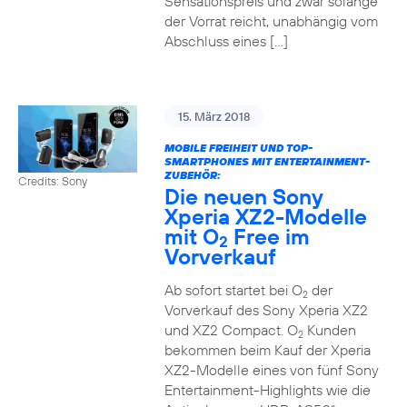
Sensationspreis und zwar solange
der Vorrat reicht, unabhängig vom
Abschluss eines […]
15. März 2018
MOBILE FREIHEIT UND TOP-
SMARTPHONES MIT ENTERTAINMENT-
ZUBEHÖR:
Credits: Sony
Die neuen Sony
Xperia XZ2-Modelle
mit O
Free im
2
Vorverkauf
Ab sofort startet bei O
der
2
Vorverkauf des Sony Xperia XZ2
und XZ2 Compact. O
Kunden
2
bekommen beim Kauf der Xperia
XZ2-Modelle eines von fünf Sony
Entertainment-Highlights wie die