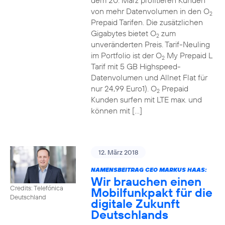
dem 20. März profitieren Kunden
von mehr Datenvolumen in den O
2
Prepaid Tarifen. Die zusätzlichen
Gigabytes bietet O
zum
2
unveränderten Preis. Tarif-Neuling
im Portfolio ist der O
My Prepaid L
2
Tarif mit 5 GB Highspeed-
Datenvolumen und Allnet Flat für
nur 24,99 Euro1). O
Prepaid
2
Kunden surfen mit LTE max. und
können mit […]
12. März 2018
NAMENSBEITRAG CEO MARKUS HAAS:
Wir brauchen einen
Credits: Telefónica
Mobilfunkpakt für die
Deutschland
digitale Zukunft
Deutschlands