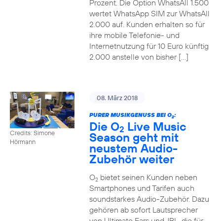
Prozent. Die Option WhatsAll 1.500
wertet WhatsApp SIM zur WhatsAll
2.000 auf. Kunden erhalten so für
ihre mobile Telefonie- und
Internetnutzung für 10 Euro künftig
2.000 anstelle von bisher […]
08. März 2018
PURER MUSIKGENUSS BEI O
:
2
Die O
Live Music
2
Credits: Simone
Season geht mit
Hörmann
neustem Audio-
Zubehör weiter
O
bietet seinen Kunden neben
2
Smartphones und Tarifen auch
soundstarkes Audio-Zubehör. Dazu
gehören ab sofort Lautsprecher
von Ultimate Ears und JBL, die für