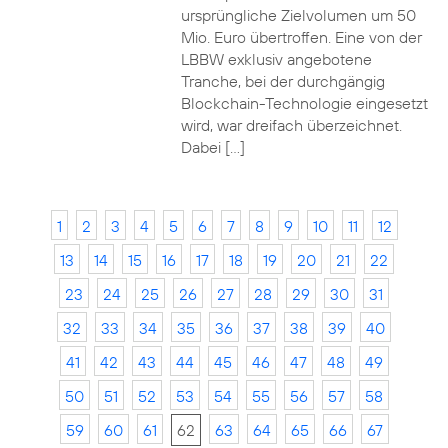
ursprüngliche Zielvolumen um 50
Mio. Euro übertroffen. Eine von der
LBBW exklusiv angebotene
Tranche, bei der durchgängig
Blockchain-Technologie eingesetzt
wird, war dreifach überzeichnet.
Dabei […]
1
2
3
4
5
6
7
8
9
10
11
12
13
14
15
16
17
18
19
20
21
22
23
24
25
26
27
28
29
30
31
32
33
34
35
36
37
38
39
40
41
42
43
44
45
46
47
48
49
50
51
52
53
54
55
56
57
58
59
60
61
62
63
64
65
66
67