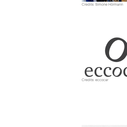
Credits: Simone Hörmann
Credits: eccocar