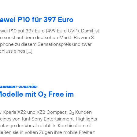
wei P10 für 397 Euro
wei P10 auf 397 Euro (499 Euro UVP). Damit ist
o sonst auf dem deutschen Markt. Bis zum 3.
tphone zu diesem Sensationspreis und zwar
hluss eines […]
TAINMENT-ZUBEHÖR:
odelle mit O
Free im
2
y Xperia XZ2 und XZ2 Compact. O
Kunden
2
ines von fünf Sony Entertainment-Highlights
lange der Vorrat reicht. In Kombination mit
eßen sie in vollen Zügen ihre mobile Freiheit