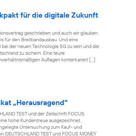
pakt für die digitale Zukunft
itionsvertrag geschrieben und auch wir glauben
ls für den Breitbandausbau. Und eine
 bei der neuen Technologie 5G zu sein und die
tschland zu sichern. Eine teure
nverhältnismäßigen Auflagen konterkariert […]
kat „Herausragend“
LAND TEST und der Zeitschrift FOCUS
eine hohe Kundentreue ausgezeichnet.
t angelegte Untersuchung zum Kauf- und
rag von DEUTSCHLAND TEST und FOCUS MONEY