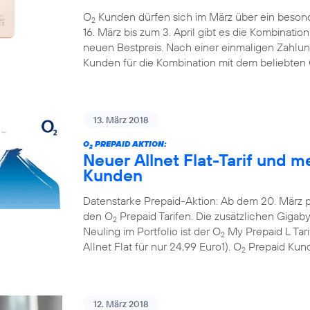
O
Kunden dürfen sich im März über ein beson
2
16. März bis zum 3. April gibt es die Kombinati
neuen Bestpreis. Nach einer einmaligen Zahlun
Kunden für die Kombination mit dem beliebten
13. März 2018
O
PREPAID AKTION:
2
Neuer Allnet Flat-Tarif und m
Kunden
Datenstarke Prepaid-Aktion: Ab dem 20. März 
den O
Prepaid Tarifen. Die zusätzlichen Gigaby
2
Neuling im Portfolio ist der O
My Prepaid L Tar
2
Allnet Flat für nur 24,99 Euro1). O
Prepaid Kund
2
12. März 2018