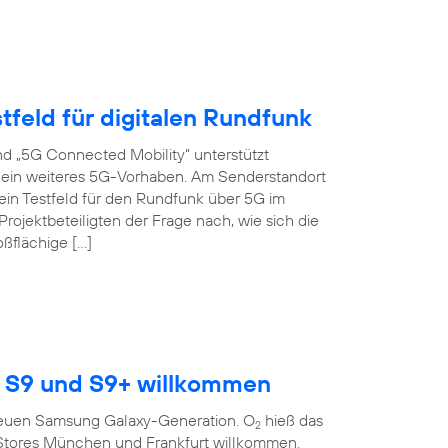
tfeld für digitalen Rundfunk
d „5G Connected Mobility“ unterstützt
s ein weiteres 5G-Vorhaben. Am Senderstandort
ein Testfeld für den Rundfunk über 5G im
ojektbeteiligten der Frage nach, wie sich die
oßflächige […]
 S9 und S9+ willkommen
r neuen Samsung Galaxy-Generation. O
hieß das
2
Stores München und Frankfurt willkommen.