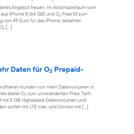
deres Angebot freuen. Im Aktionszeitraum vom
on aus iPhone 8 (64 GB) und O
Free M zum
2
g von 49 Euro für das iPhone, bezahlen
 O
[…]
2
ehr Daten für O
Prepaid-
2
profitieren Kunden von mehr Datenvolumen in
tes bietet O
zum unveränderten Preis. Tarif-
2
if mit 5 GB Highspeed-Datenvolumen und
en surfen mit LTE max. und können mit […]