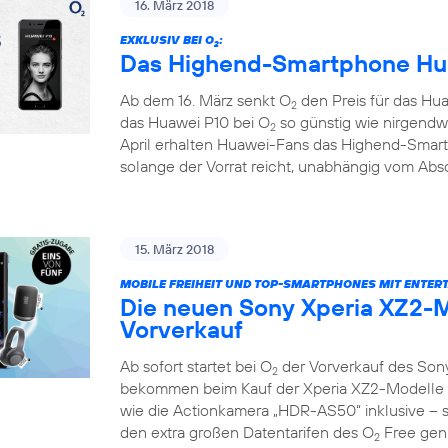
16. März 2018
EXKLUSIV BEI O
:
2
Das Highend-Smartphone Hua
Ab dem 16. März senkt O
den Preis für das Hua
2
das Huawei P10 bei O
so günstig wie nirgendw
2
April erhalten Huawei-Fans das Highend-Smar
solange der Vorrat reicht, unabhängig vom Absc
15. März 2018
MOBILE FREIHEIT UND TOP-SMARTPHONES MIT ENTER
Die neuen Sony Xperia XZ2-M
Vorverkauf
Ab sofort startet bei O
der Vorverkauf des Son
2
bekommen beim Kauf der Xperia XZ2-Modelle e
wie die Actionkamera „HDR-AS50“ inklusive – so
den extra großen Datentarifen des O
Free geni
2