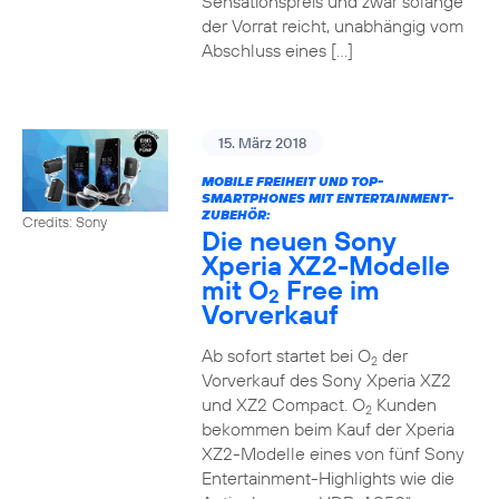
Sensationspreis und zwar solange
der Vorrat reicht, unabhängig vom
Abschluss eines […]
15. März 2018
MOBILE FREIHEIT UND TOP-
SMARTPHONES MIT ENTERTAINMENT-
ZUBEHÖR:
Credits: Sony
Die neuen Sony
Xperia XZ2-Modelle
mit O
Free im
2
Vorverkauf
Ab sofort startet bei O
der
2
Vorverkauf des Sony Xperia XZ2
und XZ2 Compact. O
Kunden
2
bekommen beim Kauf der Xperia
XZ2-Modelle eines von fünf Sony
Entertainment-Highlights wie die