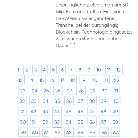
ursprüngliche Zielvolumen um 50
Mio. Euro übertroffen. Eine von der
LBBW exklusiv angebotene
Tranche, bei der durchgängig
Blockchain-Technologie eingesetzt
wird, war dreifach überzeichnet.
Dabei […]
1
2
3
4
5
6
7
8
9
10
11
12
13
14
15
16
17
18
19
20
21
22
23
24
25
26
27
28
29
30
31
32
33
34
35
36
37
38
39
40
41
42
43
44
45
46
47
48
49
50
51
52
53
54
55
56
57
58
59
60
61
62
63
64
65
66
67