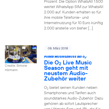
Prozent. Die Option WhatsAll 1.500
wertet WhatsApp SIM zur WhatsAll
2.000 auf. Kunden erhalten so für
ihre mobile Telefonie- und
Internetnutzung für 10 Euro künftig
2.000 anstelle von bisher […]
08. März 2018
PURER MUSIKGENUSS BEI O
:
2
Die O
Live Music
2
Credits: Simone
Season geht mit
Hörmann
neustem Audio-
Zubehör weiter
O
bietet seinen Kunden neben
2
Smartphones und Tarifen auch
soundstarkes Audio-Zubehör. Dazu
gehören ab sofort Lautsprecher
von Ultimate Ears und JBL, die für