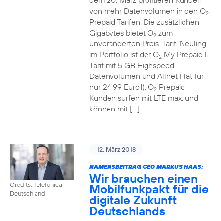
dem 20. März profitieren Kunden
von mehr Datenvolumen in den O
2
Prepaid Tarifen. Die zusätzlichen
Gigabytes bietet O
zum
2
unveränderten Preis. Tarif-Neuling
im Portfolio ist der O
My Prepaid L
2
Tarif mit 5 GB Highspeed-
Datenvolumen und Allnet Flat für
nur 24,99 Euro1). O
Prepaid
2
Kunden surfen mit LTE max. und
können mit […]
12. März 2018
NAMENSBEITRAG CEO MARKUS HAAS:
Wir brauchen einen
Credits: Telefónica
Mobilfunkpakt für die
Deutschland
digitale Zukunft
Deutschlands