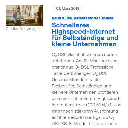
01. März 2018
NEUE O
DSL PROFESSIONAL TARIFE:
2
Schnelleres
Credits: Gettyimages
Highspeed-Internet
für Selbständige und
kleine Unternehmen
O
DSL Geschäftskunden dürfen
2
sich freuen: Am 13. März ersetzen
brandneue O
DSL Professional
2
Tarife die bisherigen O
DSL
2
Geschäftskunden-Tarife.
Freiberufler, Selbständige und
kleinere Unternehmen profitieren
dann von schnellerem Highspeed-
Internet mit bis zu 100 Mbit/s 1) und
einer noch stärkeren Ausrichtung
auf ihre Bedürfnisse. Egal ob O
2
DSL XS, S, M oder L Professional,