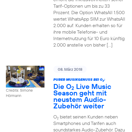
Tarif-Optionen um bis zu 33
Prozent. Die Option WhatsAll 1.500
wertet WhatsApp SIM zur WhatsAll
2.000 auf. Kunden erhalten so für
ihre mobile Telefonie- und
Internetnutzung für 10 Euro künftig
2.000 anstelle von bisher […]
08. März 2018
PURER MUSIKGENUSS BEI O
:
2
Die O
Live Music
2
Credits: Simone
Season geht mit
Hörmann
neustem Audio-
Zubehör weiter
O
bietet seinen Kunden neben
2
Smartphones und Tarifen auch
soundstarkes Audio-Zubehör. Dazu