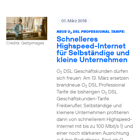
01. März 2018
NEUE O
DSL PROFESSIONAL TARIFE:
2
Schnelleres
Credits: Gettyimages
Highspeed-Internet
für Selbständige und
kleine Unternehmen
O
DSL Geschäftskunden dürfen
2
sich freuen: Am 13. März ersetzen
brandneue O
DSL Professional
2
Tarife die bisherigen O
DSL
2
Geschäftskunden-Tarife.
Freiberufler, Selbständige und
kleinere Unternehmen profitieren
dann von schnellerem Highspeed-
Internet mit bis zu 100 Mbit/s 1) und
einer noch stärkeren Ausrichtung
auf ihre Bedürfnisse. Egal ob O