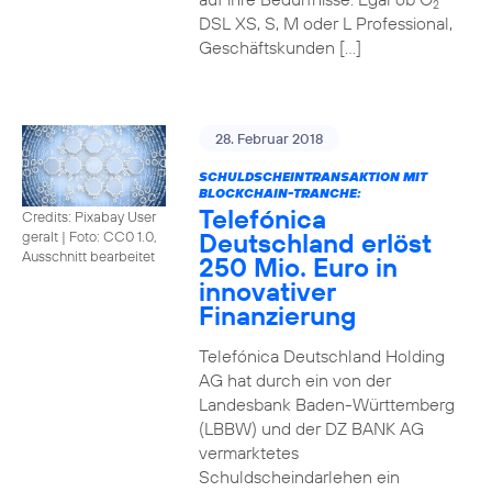
2
DSL XS, S, M oder L Professional,
Geschäftskunden […]
28. Februar 2018
SCHULDSCHEINTRANSAKTION MIT
BLOCKCHAIN-TRANCHE:
Telefónica
Credits: Pixabay User
Deutschland erlöst
geralt
|
Foto: CC0 1.0,
Ausschnitt bearbeitet
250 Mio. Euro in
innovativer
Finanzierung
Telefónica Deutschland Holding
AG hat durch ein von der
Landesbank Baden-Württemberg
(LBBW) und der DZ BANK AG
vermarktetes
Schuldscheindarlehen ein