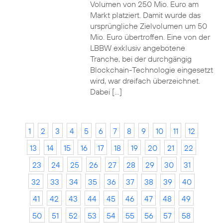
Volumen von 250 Mio. Euro am
Markt platziert. Damit wurde das
ursprüngliche Zielvolumen um 50
Mio. Euro übertroffen. Eine von der
LBBW exklusiv angebotene
Tranche, bei der durchgängig
Blockchain-Technologie eingesetzt
wird, war dreifach überzeichnet.
Dabei […]
1
2
3
4
5
6
7
8
9
10
11
12
13
14
15
16
17
18
19
20
21
22
23
24
25
26
27
28
29
30
31
32
33
34
35
36
37
38
39
40
41
42
43
44
45
46
47
48
49
50
51
52
53
54
55
56
57
58