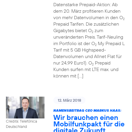
Datenstarke Prepaid-Aktion: Ab
dem 20. März profitieren Kunden
von mehr Datenvolumen in den O
2
Prepaid Tarifen. Die zusätzlichen
Gigabytes bietet O
zum
2
unveränderten Preis. Tarif-Neuling
im Portfolio ist der O
My Prepaid L
2
Tarif mit 5 GB Highspeed-
Datenvolumen und Allnet Flat für
nur 24,99 Euro1). O
Prepaid
2
Kunden surfen mit LTE max. und
können mit […]
12. März 2018
NAMENSBEITRAG CEO MARKUS HAAS:
Wir brauchen einen
Credits: Telefónica
Mobilfunkpakt für die
Deutschland
digitale Zukunft