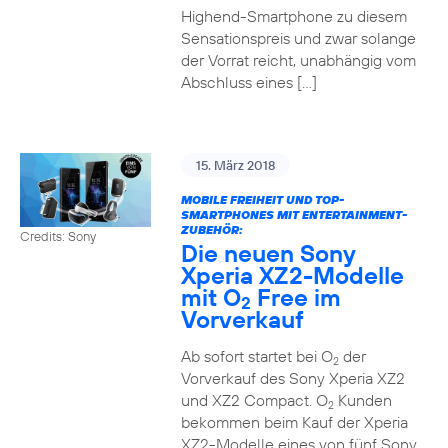
Highend-Smartphone zu diesem
Sensationspreis und zwar solange
der Vorrat reicht, unabhängig vom
Abschluss eines […]
15. März 2018
MOBILE FREIHEIT UND TOP-
SMARTPHONES MIT ENTERTAINMENT-
ZUBEHÖR:
Credits: Sony
Die neuen Sony
Xperia XZ2-Modelle
mit O
Free im
2
Vorverkauf
Ab sofort startet bei O
der
2
Vorverkauf des Sony Xperia XZ2
und XZ2 Compact. O
Kunden
2
bekommen beim Kauf der Xperia
XZ2-Modelle eines von fünf Sony