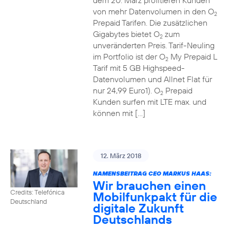
dem 20. März profitieren Kunden
von mehr Datenvolumen in den O
2
Prepaid Tarifen. Die zusätzlichen
Gigabytes bietet O
zum
2
unveränderten Preis. Tarif-Neuling
im Portfolio ist der O
My Prepaid L
2
Tarif mit 5 GB Highspeed-
Datenvolumen und Allnet Flat für
nur 24,99 Euro1). O
Prepaid
2
Kunden surfen mit LTE max. und
können mit […]
12. März 2018
NAMENSBEITRAG CEO MARKUS HAAS:
Wir brauchen einen
Credits: Telefónica
Mobilfunkpakt für die
Deutschland
digitale Zukunft
Deutschlands