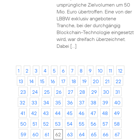
ursprüngliche Zielvolumen um 50
Mio. Euro übertroffen. Eine von der
LBBW exklusiv angebotene
Tranche, bei der durchgängig
Blockchain-Technologie eingesetzt
wird, war dreifach überzeichnet.
Dabei […]
1
2
3
4
5
6
7
8
9
10
11
12
13
14
15
16
17
18
19
20
21
22
23
24
25
26
27
28
29
30
31
32
33
34
35
36
37
38
39
40
41
42
43
44
45
46
47
48
49
50
51
52
53
54
55
56
57
58
59
60
61
62
63
64
65
66
67