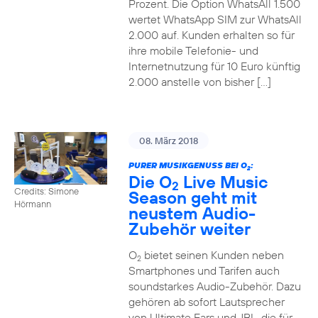
Prozent. Die Option WhatsAll 1.500
wertet WhatsApp SIM zur WhatsAll
2.000 auf. Kunden erhalten so für
ihre mobile Telefonie- und
Internetnutzung für 10 Euro künftig
2.000 anstelle von bisher […]
08. März 2018
PURER MUSIKGENUSS BEI O
:
2
Die O
Live Music
2
Credits: Simone
Season geht mit
Hörmann
neustem Audio-
Zubehör weiter
O
bietet seinen Kunden neben
2
Smartphones und Tarifen auch
soundstarkes Audio-Zubehör. Dazu
gehören ab sofort Lautsprecher
von Ultimate Ears und JBL, die für