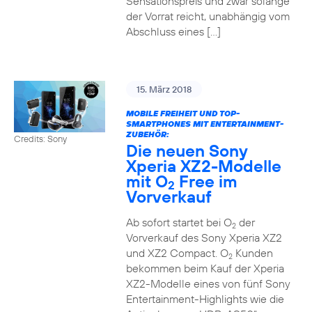
Sensationspreis und zwar solange
der Vorrat reicht, unabhängig vom
Abschluss eines […]
15. März 2018
MOBILE FREIHEIT UND TOP-
SMARTPHONES MIT ENTERTAINMENT-
ZUBEHÖR:
Credits: Sony
Die neuen Sony
Xperia XZ2-Modelle
mit O
Free im
2
Vorverkauf
Ab sofort startet bei O
der
2
Vorverkauf des Sony Xperia XZ2
und XZ2 Compact. O
Kunden
2
bekommen beim Kauf der Xperia
XZ2-Modelle eines von fünf Sony
Entertainment-Highlights wie die