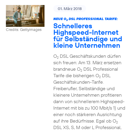
01. März 2018
NEUE O
DSL PROFESSIONAL TARIFE:
2
Schnelleres
Credits: Gettyimages
Highspeed-Internet
für Selbständige und
kleine Unternehmen
O
DSL Geschäftskunden dürfen
2
sich freuen: Am 13. März ersetzen
brandneue O
DSL Professional
2
Tarife die bisherigen O
DSL
2
Geschäftskunden-Tarife.
Freiberufler, Selbständige und
kleinere Unternehmen profitieren
dann von schnellerem Highspeed-
Internet mit bis zu 100 Mbit/s 1) und
einer noch stärkeren Ausrichtung
auf ihre Bedürfnisse. Egal ob O
2
DSL XS, S, M oder L Professional,