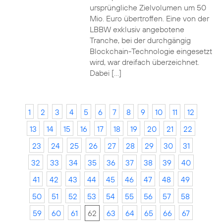
ursprüngliche Zielvolumen um 50
Mio. Euro übertroffen. Eine von der
LBBW exklusiv angebotene
Tranche, bei der durchgängig
Blockchain-Technologie eingesetzt
wird, war dreifach überzeichnet.
Dabei […]
1
2
3
4
5
6
7
8
9
10
11
12
13
14
15
16
17
18
19
20
21
22
23
24
25
26
27
28
29
30
31
32
33
34
35
36
37
38
39
40
41
42
43
44
45
46
47
48
49
50
51
52
53
54
55
56
57
58
59
60
61
62
63
64
65
66
67