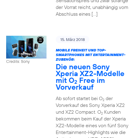
Sensationspreis und zwar solange
der Vorrat reicht, unabhängig vom
Abschluss eines […]
15. März 2018
MOBILE FREIHEIT UND TOP-
SMARTPHONES MIT ENTERTAINMENT-
ZUBEHÖR:
Credits: Sony
Die neuen Sony
Xperia XZ2-Modelle
mit O
Free im
2
Vorverkauf
Ab sofort startet bei O
der
2
Vorverkauf des Sony Xperia XZ2
und XZ2 Compact. O
Kunden
2
bekommen beim Kauf der Xperia
XZ2-Modelle eines von fünf Sony
Entertainment-Highlights wie die