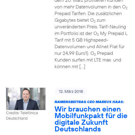
dem 20. März profitieren Kunden
von mehr Datenvolumen in den O
2
Prepaid Tarifen. Die zusätzlichen
Gigabytes bietet O
zum
2
unveränderten Preis. Tarif-Neuling
im Portfolio ist der O
My Prepaid L
2
Tarif mit 5 GB Highspeed-
Datenvolumen und Allnet Flat für
nur 24,99 Euro1). O
Prepaid
2
Kunden surfen mit LTE max. und
können mit […]
12. März 2018
NAMENSBEITRAG CEO MARKUS HAAS:
Wir brauchen einen
Credits: Telefónica
Mobilfunkpakt für die
Deutschland
digitale Zukunft
Deutschlands