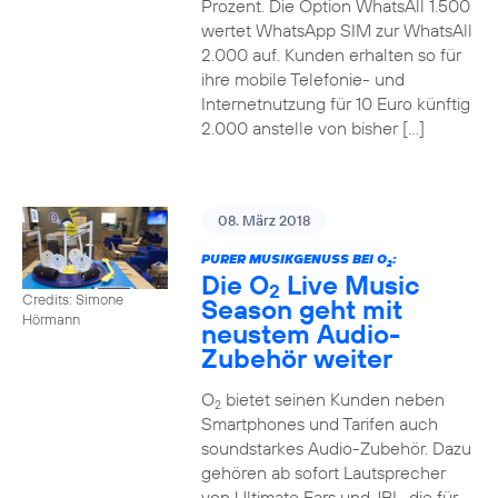
Prozent. Die Option WhatsAll 1.500
wertet WhatsApp SIM zur WhatsAll
2.000 auf. Kunden erhalten so für
ihre mobile Telefonie- und
Internetnutzung für 10 Euro künftig
2.000 anstelle von bisher […]
08. März 2018
PURER MUSIKGENUSS BEI O
:
2
Die O
Live Music
2
Credits: Simone
Season geht mit
Hörmann
neustem Audio-
Zubehör weiter
O
bietet seinen Kunden neben
2
Smartphones und Tarifen auch
soundstarkes Audio-Zubehör. Dazu
gehören ab sofort Lautsprecher
von Ultimate Ears und JBL, die für