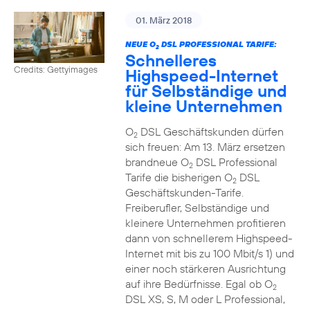
01. März 2018
NEUE O
DSL PROFESSIONAL TARIFE:
2
Schnelleres
Credits: Gettyimages
Highspeed-Internet
für Selbständige und
kleine Unternehmen
O
DSL Geschäftskunden dürfen
2
sich freuen: Am 13. März ersetzen
brandneue O
DSL Professional
2
Tarife die bisherigen O
DSL
2
Geschäftskunden-Tarife.
Freiberufler, Selbständige und
kleinere Unternehmen profitieren
dann von schnellerem Highspeed-
Internet mit bis zu 100 Mbit/s 1) und
einer noch stärkeren Ausrichtung
auf ihre Bedürfnisse. Egal ob O
2
DSL XS, S, M oder L Professional,