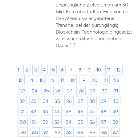
ursprüngliche Zielvolumen um 50
Mio. Euro übertroffen. Eine von der
LBBW exklusiv angebotene
Tranche, bei der durchgängig
Blockchain-Technologie eingesetzt
wird, war dreifach überzeichnet.
Dabei […]
1
2
3
4
5
6
7
8
9
10
11
12
13
14
15
16
17
18
19
20
21
22
23
24
25
26
27
28
29
30
31
32
33
34
35
36
37
38
39
40
41
42
43
44
45
46
47
48
49
50
51
52
53
54
55
56
57
58
59
60
61
62
63
64
65
66
67