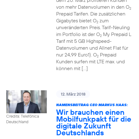
dem 20. März profitieren Kunden
von mehr Datenvolumen in den O
2
Prepaid Tarifen. Die zusätzlichen
Gigabytes bietet O
zum
2
unveränderten Preis. Tarif-Neuling
im Portfolio ist der O
My Prepaid L
2
Tarif mit 5 GB Highspeed-
Datenvolumen und Allnet Flat für
nur 24,99 Euro1). O
Prepaid
2
Kunden surfen mit LTE max. und
können mit […]
12. März 2018
NAMENSBEITRAG CEO MARKUS HAAS:
Wir brauchen einen
Credits: Telefónica
Mobilfunkpakt für die
Deutschland
digitale Zukunft
Deutschlands