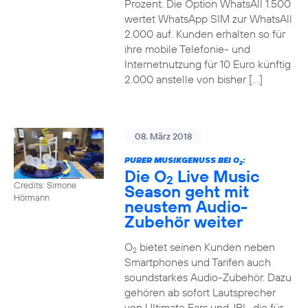
Prozent. Die Option WhatsAll 1.500
wertet WhatsApp SIM zur WhatsAll
2.000 auf. Kunden erhalten so für
ihre mobile Telefonie- und
Internetnutzung für 10 Euro künftig
2.000 anstelle von bisher […]
08. März 2018
PURER MUSIKGENUSS BEI O
:
2
Die O
Live Music
2
Credits: Simone
Season geht mit
Hörmann
neustem Audio-
Zubehör weiter
O
bietet seinen Kunden neben
2
Smartphones und Tarifen auch
soundstarkes Audio-Zubehör. Dazu
gehören ab sofort Lautsprecher
von Ultimate Ears und JBL, die für