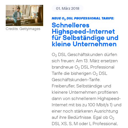
01. März 2018
NEUE O
DSL PROFESSIONAL TARIFE:
2
Schnelleres
Credits: Gettyimages
Highspeed-Internet
für Selbständige und
kleine Unternehmen
O
DSL Geschäftskunden dürfen
2
sich freuen: Am 13. März ersetzen
brandneue O
DSL Professional
2
Tarife die bisherigen O
DSL
2
Geschäftskunden-Tarife.
Freiberufler, Selbständige und
kleinere Unternehmen profitieren
dann von schnellerem Highspeed-
Internet mit bis zu 100 Mbit/s 1) und
einer noch stärkeren Ausrichtung
auf ihre Bedürfnisse. Egal ob O
2
DSL XS, S, M oder L Professional,