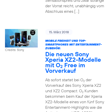
Sensationspreis und zwar solange
der Vorrat reicht, unabhängig vom
Abschluss eines […]
15. März 2018
MOBILE FREIHEIT UND TOP-
SMARTPHONES MIT ENTERTAINMENT-
ZUBEHÖR:
Credits: Sony
Die neuen Sony
Xperia XZ2-Modelle
mit O
Free im
2
Vorverkauf
Ab sofort startet bei O
der
2
Vorverkauf des Sony Xperia XZ2
und XZ2 Compact. O
Kunden
2
bekommen beim Kauf der Xperia
XZ2-Modelle eines von fünf Sony
Entertainment-Highlights wie die