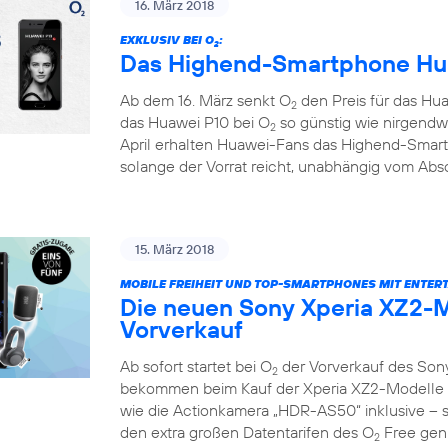
16. März 2018
EXKLUSIV BEI O
:
2
Das Highend-Smartphone Hua
Ab dem 16. März senkt O
den Preis für das Hua
2
das Huawei P10 bei O
so günstig wie nirgendw
2
April erhalten Huawei-Fans das Highend-Smar
solange der Vorrat reicht, unabhängig vom Absc
15. März 2018
MOBILE FREIHEIT UND TOP-SMARTPHONES MIT ENTER
Die neuen Sony Xperia XZ2-M
Vorverkauf
Ab sofort startet bei O
der Vorverkauf des Son
2
bekommen beim Kauf der Xperia XZ2-Modelle e
wie die Actionkamera „HDR-AS50“ inklusive – so
den extra großen Datentarifen des O
Free geni
2