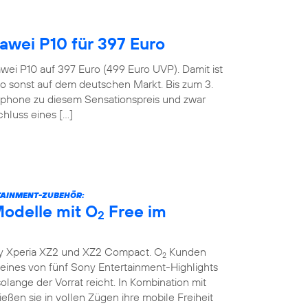
wei P10 für 397 Euro
wei P10 auf 397 Euro (499 Euro UVP). Damit ist
o sonst auf dem deutschen Markt. Bis zum 3.
tphone zu diesem Sensationspreis und zwar
hluss eines […]
TAINMENT-ZUBEHÖR:
odelle mit O
Free im
2
y Xperia XZ2 und XZ2 Compact. O
Kunden
2
ines von fünf Sony Entertainment-Highlights
lange der Vorrat reicht. In Kombination mit
eßen sie in vollen Zügen ihre mobile Freiheit