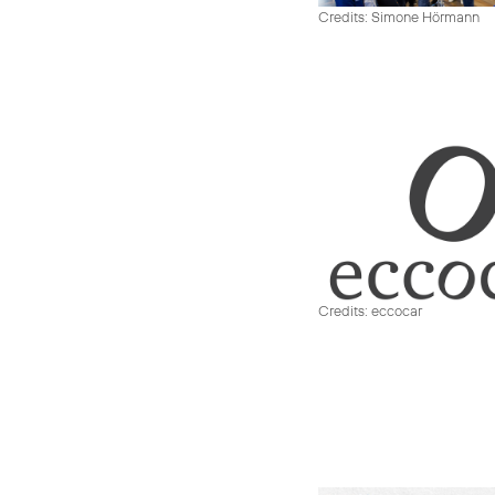
Credits: Simone Hörmann
Credits: eccocar