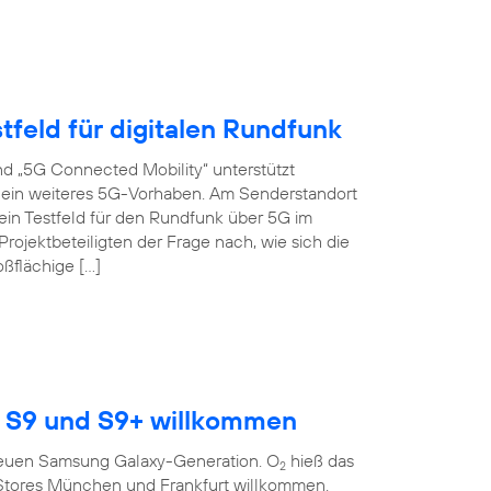
tfeld für digitalen Rundfunk
d „5G Connected Mobility“ unterstützt
s ein weiteres 5G-Vorhaben. Am Senderstandort
ein Testfeld für den Rundfunk über 5G im
ojektbeteiligten der Frage nach, wie sich die
oßflächige […]
 S9 und S9+ willkommen
r neuen Samsung Galaxy-Generation. O
hieß das
2
Stores München und Frankfurt willkommen.