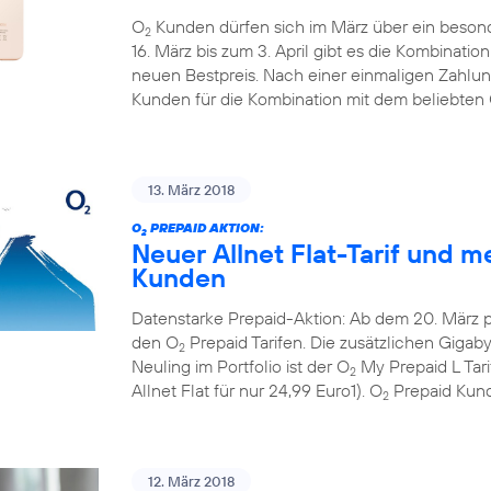
O
Kunden dürfen sich im März über ein beson
2
16. März bis zum 3. April gibt es die Kombinati
neuen Bestpreis. Nach einer einmaligen Zahlun
Kunden für die Kombination mit dem beliebten
13. März 2018
O
PREPAID AKTION:
2
Neuer Allnet Flat-Tarif und m
Kunden
Datenstarke Prepaid-Aktion: Ab dem 20. März 
den O
Prepaid Tarifen. Die zusätzlichen Gigaby
2
Neuling im Portfolio ist der O
My Prepaid L Tar
2
Allnet Flat für nur 24,99 Euro1). O
Prepaid Kund
2
12. März 2018