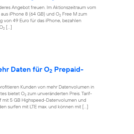
deres Angebot freuen. Im Aktionszeitraum vom
on aus iPhone 8 (64 GB) und O
Free M zum
2
g von 49 Euro für das iPhone, bezahlen
 O
[…]
2
ehr Daten für O
Prepaid-
2
profitieren Kunden von mehr Datenvolumen in
tes bietet O
zum unveränderten Preis. Tarif-
2
if mit 5 GB Highspeed-Datenvolumen und
en surfen mit LTE max. und können mit […]