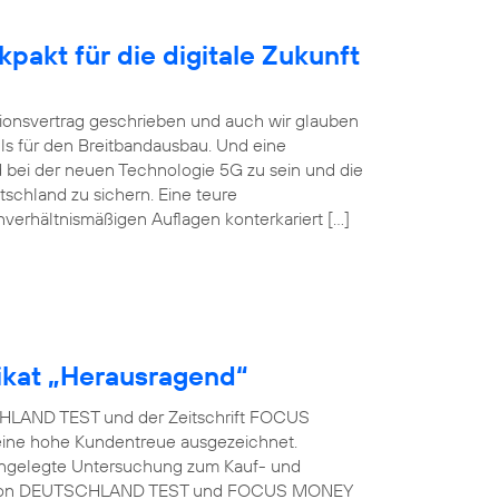
pakt für die digitale Zukunft
itionsvertrag geschrieben und auch wir glauben
ls für den Breitbandausbau. Und eine
 bei der neuen Technologie 5G zu sein und die
tschland zu sichern. Eine teure
nverhältnismäßigen Auflagen konterkariert […]
kat „Herausragend“
LAND TEST und der Zeitschrift FOCUS
eine hohe Kundentreue ausgezeichnet.
t angelegte Untersuchung zum Kauf- und
rag von DEUTSCHLAND TEST und FOCUS MONEY