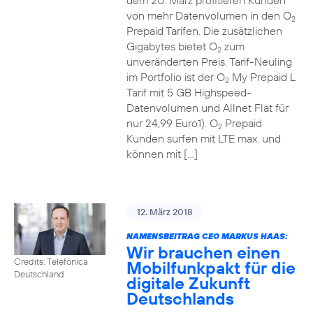
dem 20. März profitieren Kunden
von mehr Datenvolumen in den O
2
Prepaid Tarifen. Die zusätzlichen
Gigabytes bietet O
zum
2
unveränderten Preis. Tarif-Neuling
im Portfolio ist der O
My Prepaid L
2
Tarif mit 5 GB Highspeed-
Datenvolumen und Allnet Flat für
nur 24,99 Euro1). O
Prepaid
2
Kunden surfen mit LTE max. und
können mit […]
12. März 2018
NAMENSBEITRAG CEO MARKUS HAAS:
Wir brauchen einen
Credits: Telefónica
Mobilfunkpakt für die
Deutschland
digitale Zukunft
Deutschlands