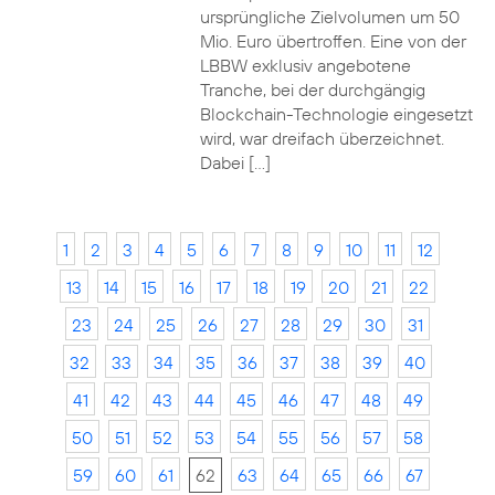
ursprüngliche Zielvolumen um 50
Mio. Euro übertroffen. Eine von der
LBBW exklusiv angebotene
Tranche, bei der durchgängig
Blockchain-Technologie eingesetzt
wird, war dreifach überzeichnet.
Dabei […]
1
2
3
4
5
6
7
8
9
10
11
12
13
14
15
16
17
18
19
20
21
22
23
24
25
26
27
28
29
30
31
32
33
34
35
36
37
38
39
40
41
42
43
44
45
46
47
48
49
50
51
52
53
54
55
56
57
58
59
60
61
62
63
64
65
66
67