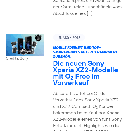
Sensationspreis und zwar solange
der Vorrat reicht, unabhängig vom
Abschluss eines […]
15. März 2018
MOBILE FREIHEIT UND TOP-
SMARTPHONES MIT ENTERTAINMENT-
ZUBEHÖR:
Credits: Sony
Die neuen Sony
Xperia XZ2-Modelle
mit O
Free im
2
Vorverkauf
Ab sofort startet bei O
der
2
Vorverkauf des Sony Xperia XZ2
und XZ2 Compact. O
Kunden
2
bekommen beim Kauf der Xperia
XZ2-Modelle eines von fünf Sony
Entertainment-Highlights wie die