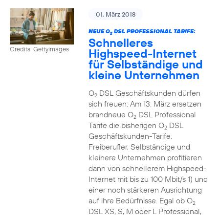
01. März 2018
NEUE O
DSL PROFESSIONAL TARIFE:
2
Schnelleres
Credits: Gettyimages
Highspeed-Internet
für Selbständige und
kleine Unternehmen
O
DSL Geschäftskunden dürfen
2
sich freuen: Am 13. März ersetzen
brandneue O
DSL Professional
2
Tarife die bisherigen O
DSL
2
Geschäftskunden-Tarife.
Freiberufler, Selbständige und
kleinere Unternehmen profitieren
dann von schnellerem Highspeed-
Internet mit bis zu 100 Mbit/s 1) und
einer noch stärkeren Ausrichtung
auf ihre Bedürfnisse. Egal ob O
2
DSL XS, S, M oder L Professional,