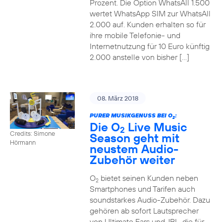
Prozent. Die Option WhatsAll 1.500
wertet WhatsApp SIM zur WhatsAll
2.000 auf. Kunden erhalten so für
ihre mobile Telefonie- und
Internetnutzung für 10 Euro künftig
2.000 anstelle von bisher […]
08. März 2018
PURER MUSIKGENUSS BEI O
:
2
Die O
Live Music
2
Credits: Simone
Season geht mit
Hörmann
neustem Audio-
Zubehör weiter
O
bietet seinen Kunden neben
2
Smartphones und Tarifen auch
soundstarkes Audio-Zubehör. Dazu
gehören ab sofort Lautsprecher
von Ultimate Ears und JBL, die für