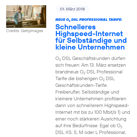
01. März 2018
NEUE O
DSL PROFESSIONAL TARIFE:
2
Schnelleres
Credits: Gettyimages
Highspeed-Internet
für Selbständige und
kleine Unternehmen
O
DSL Geschäftskunden dürfen
2
sich freuen: Am 13. März ersetzen
brandneue O
DSL Professional
2
Tarife die bisherigen O
DSL
2
Geschäftskunden-Tarife.
Freiberufler, Selbständige und
kleinere Unternehmen profitieren
dann von schnellerem Highspeed-
Internet mit bis zu 100 Mbit/s 1) und
einer noch stärkeren Ausrichtung
auf ihre Bedürfnisse. Egal ob O
2
DSL XS, S, M oder L Professional,