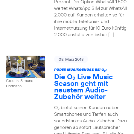
Prozent. Die Option WhatsAll 1.500
wertet WhatsApp SIM zur WhatsAll
2.000 auf. Kunden erhalten so für
ihre mobile Telefonie- und
Internetnutzung für 10 Euro künftig
2.000 anstelle von bisher […]
08. März 2018
PURER MUSIKGENUSS BEI O
:
2
Die O
Live Music
2
Credits: Simone
Season geht mit
Hörmann
neustem Audio-
Zubehör weiter
O
bietet seinen Kunden neben
2
Smartphones und Tarifen auch
soundstarkes Audio-Zubehör. Dazu
gehören ab sofort Lautsprecher
von Ultimate Ears und JBL, die für