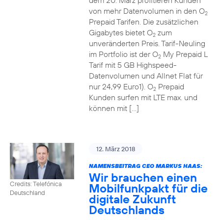
dem 20. März profitieren Kunden
von mehr Datenvolumen in den O
2
Prepaid Tarifen. Die zusätzlichen
Gigabytes bietet O
zum
2
unveränderten Preis. Tarif-Neuling
im Portfolio ist der O
My Prepaid L
2
Tarif mit 5 GB Highspeed-
Datenvolumen und Allnet Flat für
nur 24,99 Euro1). O
Prepaid
2
Kunden surfen mit LTE max. und
können mit […]
12. März 2018
NAMENSBEITRAG CEO MARKUS HAAS:
Wir brauchen einen
Credits: Telefónica
Mobilfunkpakt für die
Deutschland
digitale Zukunft
Deutschlands