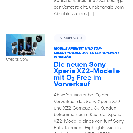
Sensationspreis und zwar solange
der Vorrat reicht, unabhängig vom
Abschluss eines […]
15. März 2018
MOBILE FREIHEIT UND TOP-
SMARTPHONES MIT ENTERTAINMENT-
ZUBEHÖR:
Credits: Sony
Die neuen Sony
Xperia XZ2-Modelle
mit O
Free im
2
Vorverkauf
Ab sofort startet bei O
der
2
Vorverkauf des Sony Xperia XZ2
und XZ2 Compact. O
Kunden
2
bekommen beim Kauf der Xperia
XZ2-Modelle eines von fünf Sony
Entertainment-Highlights wie die