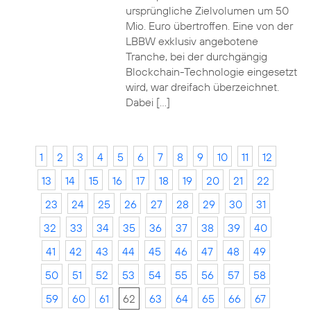
ursprüngliche Zielvolumen um 50
Mio. Euro übertroffen. Eine von der
LBBW exklusiv angebotene
Tranche, bei der durchgängig
Blockchain-Technologie eingesetzt
wird, war dreifach überzeichnet.
Dabei […]
1
2
3
4
5
6
7
8
9
10
11
12
13
14
15
16
17
18
19
20
21
22
23
24
25
26
27
28
29
30
31
32
33
34
35
36
37
38
39
40
41
42
43
44
45
46
47
48
49
50
51
52
53
54
55
56
57
58
59
60
61
62
63
64
65
66
67