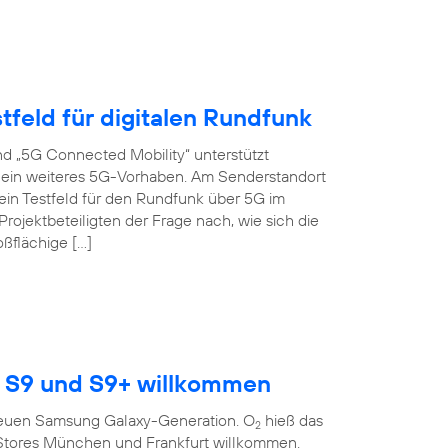
tfeld für digitalen Rundfunk
d „5G Connected Mobility“ unterstützt
s ein weiteres 5G-Vorhaben. Am Senderstandort
ein Testfeld für den Rundfunk über 5G im
ojektbeteiligten der Frage nach, wie sich die
oßflächige […]
 S9 und S9+ willkommen
r neuen Samsung Galaxy-Generation. O
hieß das
2
Stores München und Frankfurt willkommen.