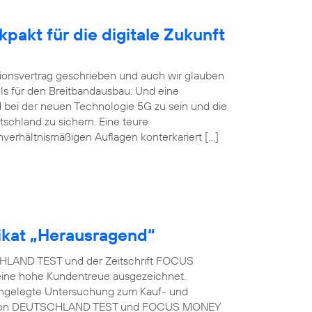
pakt für die digitale Zukunft
itionsvertrag geschrieben und auch wir glauben
ls für den Breitbandausbau. Und eine
 bei der neuen Technologie 5G zu sein und die
tschland zu sichern. Eine teure
nverhältnismäßigen Auflagen konterkariert […]
kat „Herausragend“
LAND TEST und der Zeitschrift FOCUS
eine hohe Kundentreue ausgezeichnet.
t angelegte Untersuchung zum Kauf- und
rag von DEUTSCHLAND TEST und FOCUS MONEY