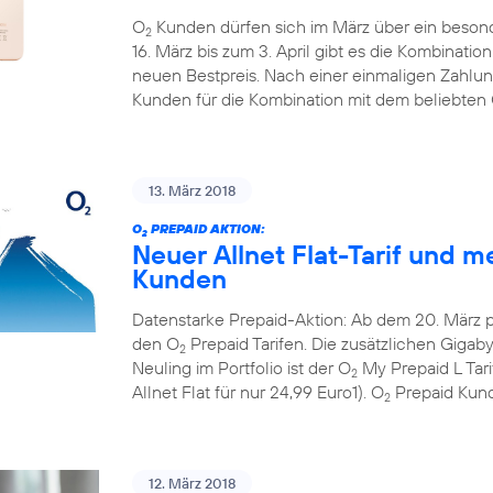
O
Kunden dürfen sich im März über ein beson
2
16. März bis zum 3. April gibt es die Kombinati
neuen Bestpreis. Nach einer einmaligen Zahlun
Kunden für die Kombination mit dem beliebten
13. März 2018
O
PREPAID AKTION:
2
Neuer Allnet Flat-Tarif und m
Kunden
Datenstarke Prepaid-Aktion: Ab dem 20. März 
den O
Prepaid Tarifen. Die zusätzlichen Gigaby
2
Neuling im Portfolio ist der O
My Prepaid L Tar
2
Allnet Flat für nur 24,99 Euro1). O
Prepaid Kund
2
12. März 2018