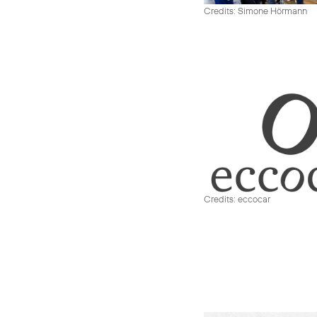
Credits: Simone Hörmann
Credits: eccocar