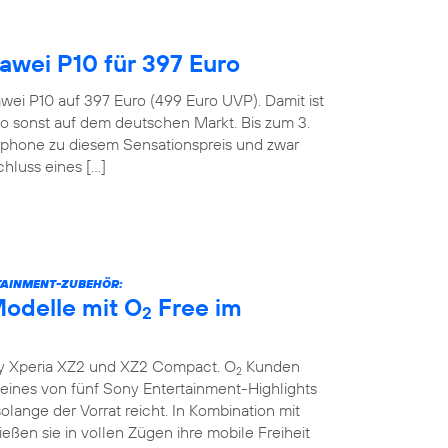
wei P10 für 397 Euro
wei P10 auf 397 Euro (499 Euro UVP). Damit ist
o sonst auf dem deutschen Markt. Bis zum 3.
tphone zu diesem Sensationspreis und zwar
hluss eines […]
TAINMENT-ZUBEHÖR:
odelle mit O
Free im
2
y Xperia XZ2 und XZ2 Compact. O
Kunden
2
ines von fünf Sony Entertainment-Highlights
lange der Vorrat reicht. In Kombination mit
eßen sie in vollen Zügen ihre mobile Freiheit