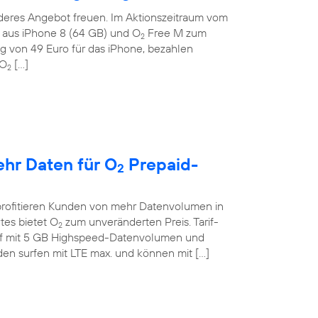
deres Angebot freuen. Im Aktionszeitraum vom
on aus iPhone 8 (64 GB) und O
Free M zum
2
g von 49 Euro für das iPhone, bezahlen
 O
[…]
2
ehr Daten für O
Prepaid-
2
profitieren Kunden von mehr Datenvolumen in
tes bietet O
zum unveränderten Preis. Tarif-
2
if mit 5 GB Highspeed-Datenvolumen und
en surfen mit LTE max. und können mit […]