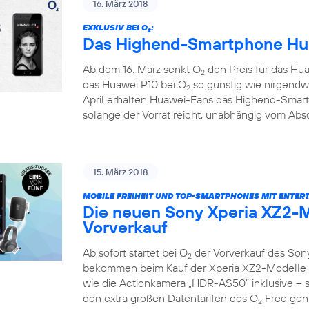
16. März 2018
EXKLUSIV BEI O
:
2
Das Highend-Smartphone Hua
Ab dem 16. März senkt O
den Preis für das Hua
2
das Huawei P10 bei O
so günstig wie nirgendw
2
April erhalten Huawei-Fans das Highend-Smar
solange der Vorrat reicht, unabhängig vom Absc
15. März 2018
MOBILE FREIHEIT UND TOP-SMARTPHONES MIT ENTER
Die neuen Sony Xperia XZ2-M
Vorverkauf
Ab sofort startet bei O
der Vorverkauf des Son
2
bekommen beim Kauf der Xperia XZ2-Modelle e
wie die Actionkamera „HDR-AS50“ inklusive – so
den extra großen Datentarifen des O
Free geni
2