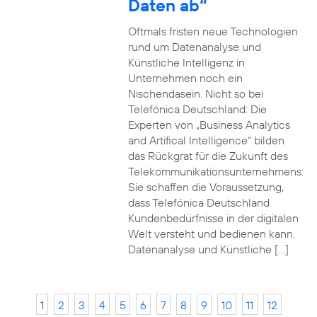
Daten ab“
Oftmals fristen neue Technologien
rund um Datenanalyse und
Künstliche Intelligenz in
Unternehmen noch ein
Nischendasein. Nicht so bei
Telefónica Deutschland: Die
Experten von „Business Analytics
and Artifical Intelligence“ bilden
das Rückgrat für die Zukunft des
Telekommunikationsunternehmens:
Sie schaffen die Voraussetzung,
dass Telefónica Deutschland
Kundenbedürfnisse in der digitalen
Welt versteht und bedienen kann.
Datenanalyse und Künstliche […]
1
2
3
4
5
6
7
8
9
10
11
12