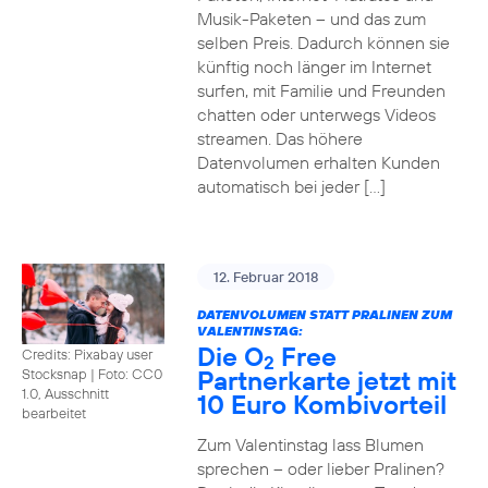
Musik-Paketen – und das zum
selben Preis. Dadurch können sie
künftig noch länger im Internet
surfen, mit Familie und Freunden
chatten oder unterwegs Videos
streamen. Das höhere
Datenvolumen erhalten Kunden
automatisch bei jeder […]
12. Februar 2018
DATENVOLUMEN STATT PRALINEN ZUM
VALENTINSTAG:
Die O
Free
Credits: Pixabay user
2
Partnerkarte jetzt mit
Stocksnap
|
Foto: CC0
1.0, Ausschnitt
10 Euro Kombivorteil
bearbeitet
Zum Valentinstag lass Blumen
sprechen – oder lieber Pralinen?