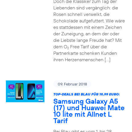
Doch die Klassiker zum Tag der
Liebenden sind vergänglich: die
Rosen schnell verwelkt, die
Schokolade aufgefuttert. Wie wäre
es stattdessen mit einem Zeichen
der Zuneigung, an dem der oder
die Liebste lange Freude hat? Mit
dem O
Free Tarif über die
2
Partnerkarte schenken Kunden
ihren Herzensmenschen […]
09. Februar 2018
TOP-DEALS BEI BLAU FÜR 19,99 EURO:
Samsung Galaxy A5
(17) und Huawei Mate
10 lite mit Allnet L
Tarif
Bei Blau gibt es vom 1. bis 28.