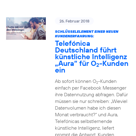
26. Februar 2018
SCHLÜSSELELEMENT EINER NEUEN
KUNDENERFAHRUNG:
Telefónica
Deutschland führt
künstliche Intelligenz
„Aura“ für O
-Kunden
2
ein
Ab sofort können O
-Kunden
2
einfach per Facebook Messenger
ihre Datennutzung abfragen. Dafür
müssen sie nur schreiben: „Wieviel
Datenvolumen habe ich diesen
Monat verbraucht?“ und Aura,
Telefónicas selbstlernende
künstliche Intelligenz, liefert
prompt die Antwort. Kunden