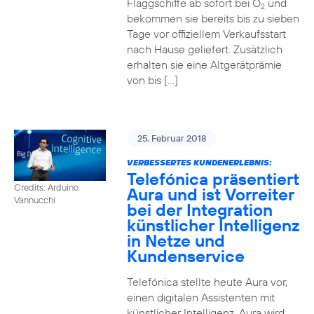
Flaggschiffe ab sofort bei O
und
2
bekommen sie bereits bis zu sieben
Tage vor offiziellem Verkaufsstart
nach Hause geliefert. Zusätzlich
erhalten sie eine Altgerätprämie
von bis […]
25. Februar 2018
VERBESSERTES KUNDENERLEBNIS:
Telefónica präsentiert
Credits: Arduino
Aura und ist Vorreiter
Vannucchi
bei der Integration
künstlicher Intelligenz
in Netze und
Kundenservice
Telefónica stellte heute Aura vor,
einen digitalen Assistenten mit
künstlicher Intelligenz. Aura wird