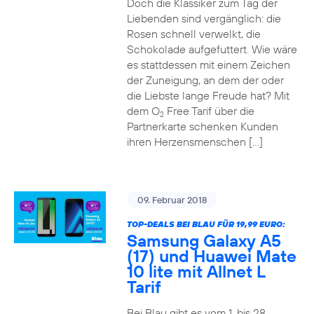
Doch die Klassiker zum Tag der
Liebenden sind vergänglich: die
Rosen schnell verwelkt, die
Schokolade aufgefuttert. Wie wäre
es stattdessen mit einem Zeichen
der Zuneigung, an dem der oder
die Liebste lange Freude hat? Mit
dem O
Free Tarif über die
2
Partnerkarte schenken Kunden
ihren Herzensmenschen […]
09. Februar 2018
TOP-DEALS BEI BLAU FÜR 19,99 EURO:
Samsung Galaxy A5
(17) und Huawei Mate
10 lite mit Allnet L
Tarif
Bei Blau gibt es vom 1. bis 28.