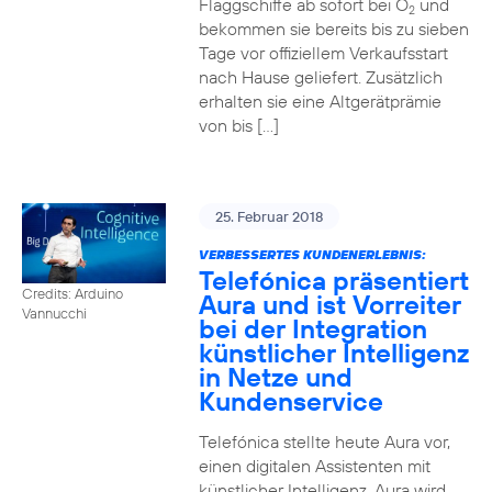
Flaggschiffe ab sofort bei O
und
2
bekommen sie bereits bis zu sieben
Tage vor offiziellem Verkaufsstart
nach Hause geliefert. Zusätzlich
erhalten sie eine Altgerätprämie
von bis […]
25. Februar 2018
VERBESSERTES KUNDENERLEBNIS:
Telefónica präsentiert
Credits: Arduino
Aura und ist Vorreiter
Vannucchi
bei der Integration
künstlicher Intelligenz
in Netze und
Kundenservice
Telefónica stellte heute Aura vor,
einen digitalen Assistenten mit
künstlicher Intelligenz. Aura wird