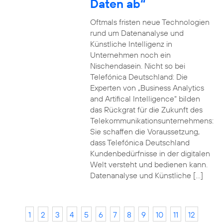
Daten ab“
Oftmals fristen neue Technologien
rund um Datenanalyse und
Künstliche Intelligenz in
Unternehmen noch ein
Nischendasein. Nicht so bei
Telefónica Deutschland: Die
Experten von „Business Analytics
and Artifical Intelligence“ bilden
das Rückgrat für die Zukunft des
Telekommunikationsunternehmens:
Sie schaffen die Voraussetzung,
dass Telefónica Deutschland
Kundenbedürfnisse in der digitalen
Welt versteht und bedienen kann.
Datenanalyse und Künstliche […]
1
2
3
4
5
6
7
8
9
10
11
12