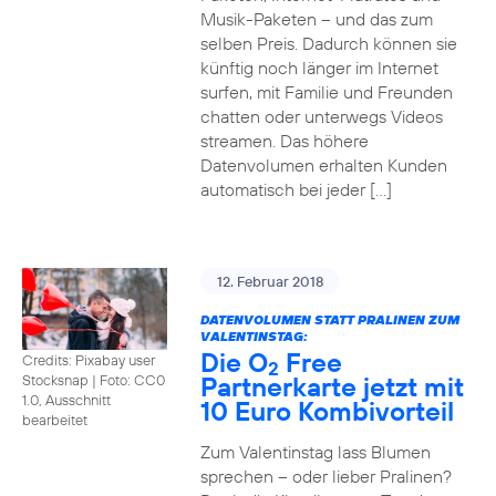
Musik-Paketen – und das zum
selben Preis. Dadurch können sie
künftig noch länger im Internet
surfen, mit Familie und Freunden
chatten oder unterwegs Videos
streamen. Das höhere
Datenvolumen erhalten Kunden
automatisch bei jeder […]
12. Februar 2018
DATENVOLUMEN STATT PRALINEN ZUM
VALENTINSTAG:
Die O
Free
Credits: Pixabay user
2
Partnerkarte jetzt mit
Stocksnap
|
Foto: CC0
1.0, Ausschnitt
10 Euro Kombivorteil
bearbeitet
Zum Valentinstag lass Blumen
sprechen – oder lieber Pralinen?