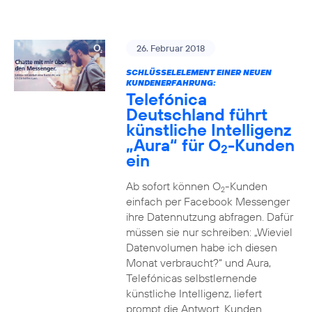
26. Februar 2018
SCHLÜSSELELEMENT EINER NEUEN
KUNDENERFAHRUNG:
Telefónica
Deutschland führt
künstliche Intelligenz
„Aura“ für O
-Kunden
2
ein
Ab sofort können O
-Kunden
2
einfach per Facebook Messenger
ihre Datennutzung abfragen. Dafür
müssen sie nur schreiben: „Wieviel
Datenvolumen habe ich diesen
Monat verbraucht?“ und Aura,
Telefónicas selbstlernende
künstliche Intelligenz, liefert
prompt die Antwort. Kunden