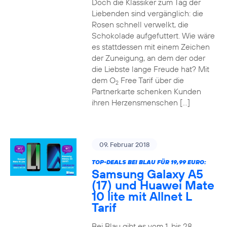
Doch die Klassiker zum Tag der
Liebenden sind vergänglich: die
Rosen schnell verwelkt, die
Schokolade aufgefuttert. Wie wäre
es stattdessen mit einem Zeichen
der Zuneigung, an dem der oder
die Liebste lange Freude hat? Mit
dem O
Free Tarif über die
2
Partnerkarte schenken Kunden
ihren Herzensmenschen […]
09. Februar 2018
TOP-DEALS BEI BLAU FÜR 19,99 EURO:
Samsung Galaxy A5
(17) und Huawei Mate
10 lite mit Allnet L
Tarif
Bei Blau gibt es vom 1. bis 28.