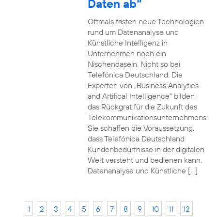
Daten ab“
Oftmals fristen neue Technologien
rund um Datenanalyse und
Künstliche Intelligenz in
Unternehmen noch ein
Nischendasein. Nicht so bei
Telefónica Deutschland: Die
Experten von „Business Analytics
and Artifical Intelligence“ bilden
das Rückgrat für die Zukunft des
Telekommunikationsunternehmens:
Sie schaffen die Voraussetzung,
dass Telefónica Deutschland
Kundenbedürfnisse in der digitalen
Welt versteht und bedienen kann.
Datenanalyse und Künstliche […]
1
2
3
4
5
6
7
8
9
10
11
12