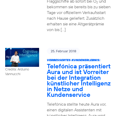
Flaggschiffe ab sofort bei O
und
2
bekommen sie bereits bis zu sieben
Tage vor offiziellem Verkaufsstart
nach Hause geliefert. Zusätzlich
erhalten sie eine Altgerätprämie
von bis […]
25. Februar 2018
VERBESSERTES KUNDENERLEBNIS:
Telefónica präsentiert
Credits: Arduino
Aura und ist Vorreiter
Vannucchi
bei der Integration
künstlicher Intelligenz
in Netze und
Kundenservice
Telefónica stellte heute Aura vor,
einen digitalen Assistenten mit
künstlicher Intelligenz. Aura wird