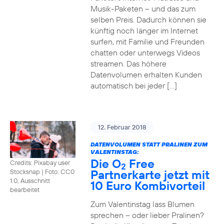
Musik-Paketen – und das zum
selben Preis. Dadurch können sie
künftig noch länger im Internet
surfen, mit Familie und Freunden
chatten oder unterwegs Videos
streamen. Das höhere
Datenvolumen erhalten Kunden
automatisch bei jeder […]
12. Februar 2018
DATENVOLUMEN STATT PRALINEN ZUM
VALENTINSTAG:
Die O
Free
Credits: Pixabay user
2
Partnerkarte jetzt mit
Stocksnap
|
Foto: CC0
1.0, Ausschnitt
10 Euro Kombivorteil
bearbeitet
Zum Valentinstag lass Blumen
sprechen – oder lieber Pralinen?