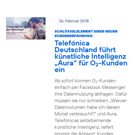
26. Februar 2018
SCHLÜSSELELEMENT EINER NEUEN
KUNDENERFAHRUNG:
Telefónica
Deutschland führt
künstliche Intelligenz
„Aura“ für O
-Kunden
2
ein
Ab sofort können O
-Kunden
2
einfach per Facebook Messenger
ihre Datennutzung abfragen. Dafür
müssen sie nur schreiben: „Wieviel
Datenvolumen habe ich diesen
Monat verbraucht?“ und Aura,
Telefónicas selbstlernende
künstliche Intelligenz, liefert
prompt die Antwort. Kunden