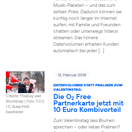
Musik-Paketen – und das zum
selben Preis. Dadurch können sie
künftig noch länger im Internet
surfen, mit Familie und Freunden
chatten oder unterwegs Videos
streamen. Das höhere
Datenvolumen erhalten Kunden
automatisch bei jeder […]
12. Februar 2018
DATENVOLUMEN STATT PRALINEN ZUM
VALENTINSTAG:
Die O
Free
Credits: Pixabay user
2
Partnerkarte jetzt mit
Stocksnap
|
Foto: CC0
1.0, Ausschnitt
10 Euro Kombivorteil
bearbeitet
Zum Valentinstag lass Blumen
sprechen – oder lieber Pralinen?