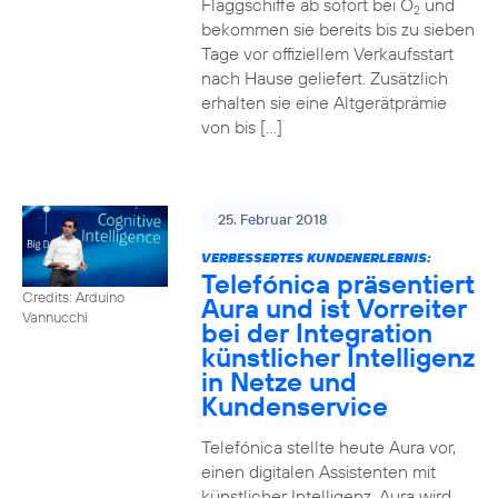
Flaggschiffe ab sofort bei O
und
2
bekommen sie bereits bis zu sieben
Tage vor offiziellem Verkaufsstart
nach Hause geliefert. Zusätzlich
erhalten sie eine Altgerätprämie
von bis […]
25. Februar 2018
VERBESSERTES KUNDENERLEBNIS:
Telefónica präsentiert
Credits: Arduino
Aura und ist Vorreiter
Vannucchi
bei der Integration
künstlicher Intelligenz
in Netze und
Kundenservice
Telefónica stellte heute Aura vor,
einen digitalen Assistenten mit
künstlicher Intelligenz. Aura wird