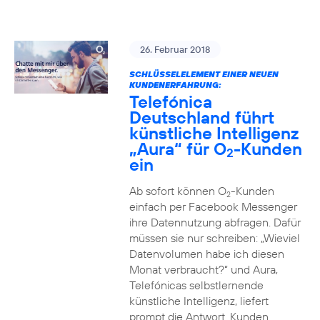
26. Februar 2018
SCHLÜSSELELEMENT EINER NEUEN
KUNDENERFAHRUNG:
Telefónica
Deutschland führt
künstliche Intelligenz
„Aura“ für O
-Kunden
2
ein
Ab sofort können O
-Kunden
2
einfach per Facebook Messenger
ihre Datennutzung abfragen. Dafür
müssen sie nur schreiben: „Wieviel
Datenvolumen habe ich diesen
Monat verbraucht?“ und Aura,
Telefónicas selbstlernende
künstliche Intelligenz, liefert
prompt die Antwort. Kunden