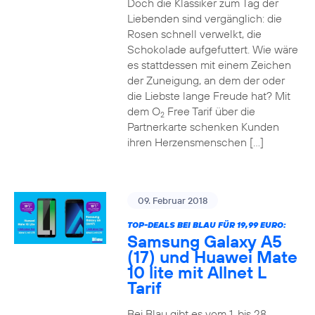
Doch die Klassiker zum Tag der
Liebenden sind vergänglich: die
Rosen schnell verwelkt, die
Schokolade aufgefuttert. Wie wäre
es stattdessen mit einem Zeichen
der Zuneigung, an dem der oder
die Liebste lange Freude hat? Mit
dem O
Free Tarif über die
2
Partnerkarte schenken Kunden
ihren Herzensmenschen […]
09. Februar 2018
TOP-DEALS BEI BLAU FÜR 19,99 EURO:
Samsung Galaxy A5
(17) und Huawei Mate
10 lite mit Allnet L
Tarif
Bei Blau gibt es vom 1. bis 28.