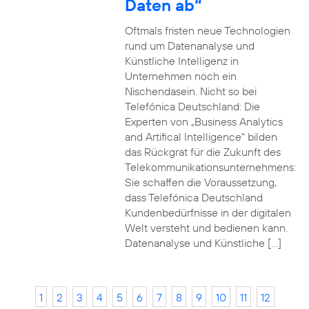
Daten ab“
Oftmals fristen neue Technologien
rund um Datenanalyse und
Künstliche Intelligenz in
Unternehmen noch ein
Nischendasein. Nicht so bei
Telefónica Deutschland: Die
Experten von „Business Analytics
and Artifical Intelligence“ bilden
das Rückgrat für die Zukunft des
Telekommunikationsunternehmens:
Sie schaffen die Voraussetzung,
dass Telefónica Deutschland
Kundenbedürfnisse in der digitalen
Welt versteht und bedienen kann.
Datenanalyse und Künstliche […]
1
2
3
4
5
6
7
8
9
10
11
12