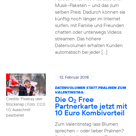
Musik-Paketen – und das zum
selben Preis. Dadurch können sie
künftig noch länger im Internet
surfen, mit Familie und Freunden
chatten oder unterwegs Videos
streamen. Das höhere
Datenvolumen erhalten Kunden
automatisch bei jeder […]
12. Februar 2018
DATENVOLUMEN STATT PRALINEN ZUM
VALENTINSTAG:
Die O
Free
Credits: Pixabay user
2
Partnerkarte jetzt mit
Stocksnap
|
Foto: CC0
1.0, Ausschnitt
10 Euro Kombivorteil
bearbeitet
Zum Valentinstag lass Blumen
sprechen – oder lieber Pralinen?