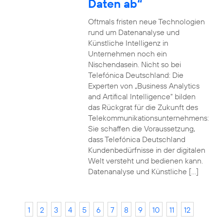
Daten ab“
Oftmals fristen neue Technologien
rund um Datenanalyse und
Künstliche Intelligenz in
Unternehmen noch ein
Nischendasein. Nicht so bei
Telefónica Deutschland: Die
Experten von „Business Analytics
and Artifical Intelligence“ bilden
das Rückgrat für die Zukunft des
Telekommunikationsunternehmens:
Sie schaffen die Voraussetzung,
dass Telefónica Deutschland
Kundenbedürfnisse in der digitalen
Welt versteht und bedienen kann.
Datenanalyse und Künstliche […]
1
2
3
4
5
6
7
8
9
10
11
12