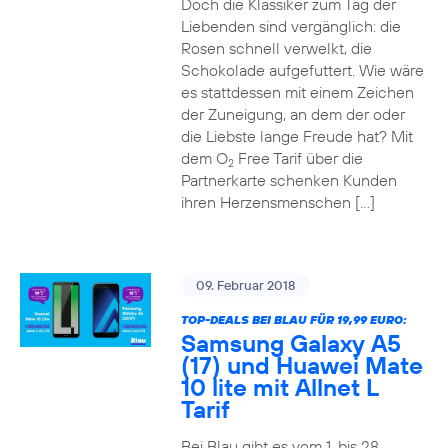
Doch die Klassiker zum Tag der
Liebenden sind vergänglich: die
Rosen schnell verwelkt, die
Schokolade aufgefuttert. Wie wäre
es stattdessen mit einem Zeichen
der Zuneigung, an dem der oder
die Liebste lange Freude hat? Mit
dem O
Free Tarif über die
2
Partnerkarte schenken Kunden
ihren Herzensmenschen […]
09. Februar 2018
TOP-DEALS BEI BLAU FÜR 19,99 EURO:
Samsung Galaxy A5
(17) und Huawei Mate
10 lite mit Allnet L
Tarif
Bei Blau gibt es vom 1. bis 28.