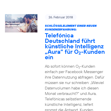
26. Februar 2018
SCHLÜSSELELEMENT EINER NEUEN
KUNDENERFAHRUNG:
Telefónica
Deutschland führt
künstliche Intelligenz
„Aura“ für O
-Kunden
2
ein
Ab sofort können O
-Kunden
2
einfach per Facebook Messenger
ihre Datennutzung abfragen. Dafür
müssen sie nur schreiben: „Wieviel
Datenvolumen habe ich diesen
Monat verbraucht?“ und Aura,
Telefónicas selbstlernende
künstliche Intelligenz, liefert
prompt die Antwort. Kunden