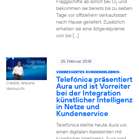
Flaggschiffe ab sofort bei O
und
2
bekommen sie bereits bis zu sieben
Tage vor offiziellem Verkaufsstart
nach Hause geliefert. Zusätzlich
erhalten sie eine Altgerätprämie
von bis […]
25. Februar 2018
VERBESSERTES KUNDENERLEBNIS:
Telefónica präsentiert
Credits: Arduino
Aura und ist Vorreiter
Vannucchi
bei der Integration
künstlicher Intelligenz
in Netze und
Kundenservice
Telefónica stellte heute Aura vor,
einen digitalen Assistenten mit
künstlicher Intelligenz. Aura wird