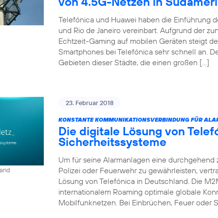
von 4.5G-Netzen in Südamer
Telefónica und Huawei haben die Einführung d
und Rio de Janeiro vereinbart. Aufgrund der 
Echtzeit-Gaming auf mobilen Geräten steigt d
Smartphones bei Telefónica sehr schnell an. D
Gebieten dieser Städte, die einen großen […]
23. Februar 2018
KONSTANTE KOMMUNIKATIONSVERBINDUNG FÜR ALA
Die digitale Lösung von Tele
Sicherheitssysteme
Um für seine Alarmanlagen eine durchgehend 
Polizei oder Feuerwehr zu gewährleisten, vert
land
Lösung von Telefónica in Deutschland. Die M2
internationalem Roaming optimale globale Konn
Mobilfunknetzen. Bei Einbrüchen, Feuer oder S