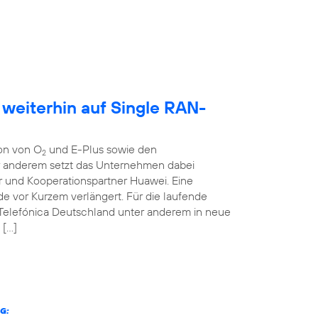
 weiterhin auf Single RAN-
ion von O
und E-Plus sowie den
2
er anderem setzt das Unternehmen dabei
r und Kooperationspartner Huawei. Eine
 vor Kurzem verlängert. Für die laufende
 Telefónica Deutschland unter anderem in neue
 […]
G: