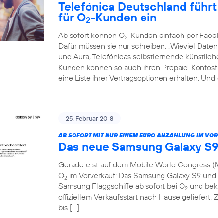
Telefónica Deutschland führt 
für O
-Kunden ein
2
Ab sofort können O
-Kunden einfach per Face
2
Dafür müssen sie nur schreiben: „Wieviel Dat
und Aura, Telefónicas selbstlernende künstliche 
Kunden können so auch ihren Prepaid-Kontosta
eine Liste ihrer Vertragsoptionen erhalten. Und
25. Februar 2018
AB SOFORT MIT NUR EINEM EURO ANZAHLUNG IM VO
Das neue Samsung Galaxy S9
Gerade erst auf dem Mobile World Congress (M
O
im Vorverkauf: Das Samsung Galaxy S9 und S
2
Samsung Flaggschiffe ab sofort bei O
und beko
2
offiziellem Verkaufsstart nach Hause geliefert. 
bis […]