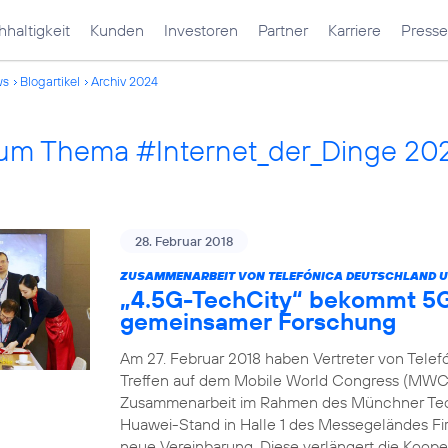
haltigkeit
Kunden
Investoren
Partner
Karriere
Presse
ws
Blogartikel
Archiv 2024
 zum Thema #Internet_der_Dinge 20
28. Februar 2018
ZUSAMMENARBEIT VON TELEFÓNICA DEUTSCHLAND U
„4.5G-TechCity“ bekommt 5G
gemeinsamer Forschung
Am 27. Februar 2018 haben Vertreter von Tele
Treffen auf dem Mobile World Congress (MWC) 
Zusammenarbeit im Rahmen des Münchner Tech
Huawei-Stand in Halle 1 des Messegeländes Fir
neue Vereinbarung. Diese verlängert die Koope