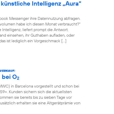
künstliche Intelligenz „Aura“
book Messenger ihre Datennutzung abfragen.
envolumen habe ich diesen Monat verbraucht?“
Intelligenz, liefert prompt die Antwort.
nd einsehen, ihr Guthaben aufladen, oder
 das ist lediglich ein Vorgeschmack […]
RVERKAUF:
 bei O
2
WC) in Barcelona vorgestellt und schon bei
9+. Kunden sichern sich die aktuellsten
mmen sie bereits bis zu sieben Tage vor
Zusätzlich erhalten sie eine Altgerätprämie von