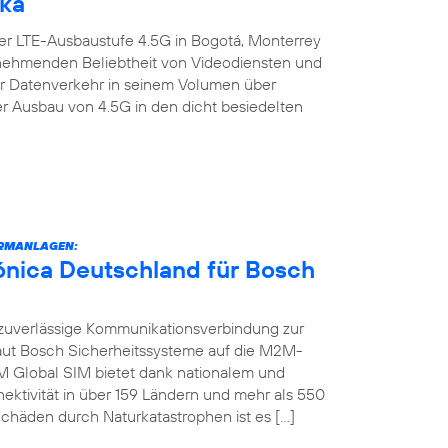
ika
er LTE-Ausbaustufe 4.5G in Bogotá, Monterrey
zunehmenden Beliebtheit von Videodiensten und
er Datenverkehr in seinem Volumen über
er Ausbau von 4.5G in den dicht besiedelten
RMANLAGEN:
fónica Deutschland für Bosch
zuverlässige Kommunikationsverbindung zur
raut Bosch Sicherheitssysteme auf die M2M-
M Global SIM bietet dank nationalem und
ektivität in über 159 Ländern und mehr als 550
chäden durch Naturkatastrophen ist es […]