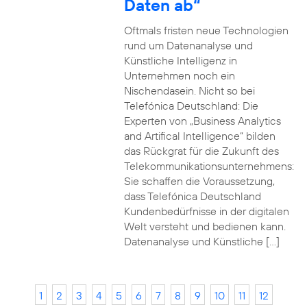
Daten ab“
Oftmals fristen neue Technologien
rund um Datenanalyse und
Künstliche Intelligenz in
Unternehmen noch ein
Nischendasein. Nicht so bei
Telefónica Deutschland: Die
Experten von „Business Analytics
and Artifical Intelligence“ bilden
das Rückgrat für die Zukunft des
Telekommunikationsunternehmens:
Sie schaffen die Voraussetzung,
dass Telefónica Deutschland
Kundenbedürfnisse in der digitalen
Welt versteht und bedienen kann.
Datenanalyse und Künstliche […]
1
2
3
4
5
6
7
8
9
10
11
12