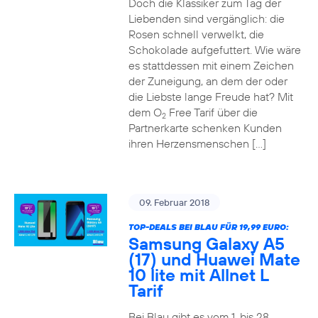
Doch die Klassiker zum Tag der
Liebenden sind vergänglich: die
Rosen schnell verwelkt, die
Schokolade aufgefuttert. Wie wäre
es stattdessen mit einem Zeichen
der Zuneigung, an dem der oder
die Liebste lange Freude hat? Mit
dem O
Free Tarif über die
2
Partnerkarte schenken Kunden
ihren Herzensmenschen […]
09. Februar 2018
TOP-DEALS BEI BLAU FÜR 19,99 EURO:
Samsung Galaxy A5
(17) und Huawei Mate
10 lite mit Allnet L
Tarif
Bei Blau gibt es vom 1. bis 28.