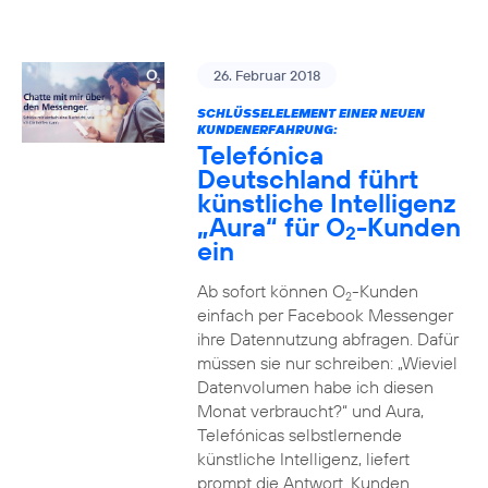
26. Februar 2018
SCHLÜSSELELEMENT EINER NEUEN
KUNDENERFAHRUNG:
Telefónica
Deutschland führt
künstliche Intelligenz
„Aura“ für O
-Kunden
2
ein
Ab sofort können O
-Kunden
2
einfach per Facebook Messenger
ihre Datennutzung abfragen. Dafür
müssen sie nur schreiben: „Wieviel
Datenvolumen habe ich diesen
Monat verbraucht?“ und Aura,
Telefónicas selbstlernende
künstliche Intelligenz, liefert
prompt die Antwort. Kunden