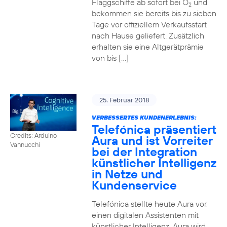
Flaggschiffe ab sofort bei O
und
2
bekommen sie bereits bis zu sieben
Tage vor offiziellem Verkaufsstart
nach Hause geliefert. Zusätzlich
erhalten sie eine Altgerätprämie
von bis […]
25. Februar 2018
VERBESSERTES KUNDENERLEBNIS:
Telefónica präsentiert
Credits: Arduino
Aura und ist Vorreiter
Vannucchi
bei der Integration
künstlicher Intelligenz
in Netze und
Kundenservice
Telefónica stellte heute Aura vor,
einen digitalen Assistenten mit
künstlicher Intelligenz. Aura wird