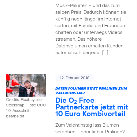
Musik-Paketen – und das zum
selben Preis. Dadurch können sie
künftig noch länger im Internet
surfen, mit Familie und Freunden
chatten oder unterwegs Videos
streamen. Das höhere
Datenvolumen erhalten Kunden
automatisch bei jeder […]
12. Februar 2018
DATENVOLUMEN STATT PRALINEN ZUM
VALENTINSTAG:
Die O
Free
Credits: Pixabay user
2
Partnerkarte jetzt mit
Stocksnap
|
Foto: CC0
1.0, Ausschnitt
10 Euro Kombivorteil
bearbeitet
Zum Valentinstag lass Blumen
sprechen – oder lieber Pralinen?