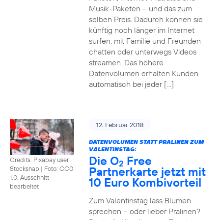
Musik-Paketen – und das zum
selben Preis. Dadurch können sie
künftig noch länger im Internet
surfen, mit Familie und Freunden
chatten oder unterwegs Videos
streamen. Das höhere
Datenvolumen erhalten Kunden
automatisch bei jeder […]
12. Februar 2018
DATENVOLUMEN STATT PRALINEN ZUM
VALENTINSTAG:
Die O
Free
Credits: Pixabay user
2
Partnerkarte jetzt mit
Stocksnap
|
Foto: CC0
1.0, Ausschnitt
10 Euro Kombivorteil
bearbeitet
Zum Valentinstag lass Blumen
sprechen – oder lieber Pralinen?