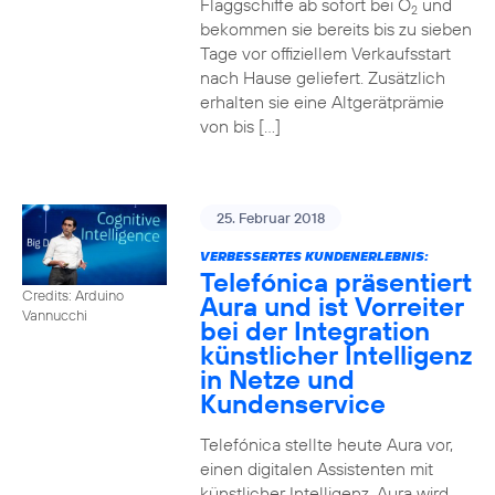
Flaggschiffe ab sofort bei O
und
2
bekommen sie bereits bis zu sieben
Tage vor offiziellem Verkaufsstart
nach Hause geliefert. Zusätzlich
erhalten sie eine Altgerätprämie
von bis […]
25. Februar 2018
VERBESSERTES KUNDENERLEBNIS:
Telefónica präsentiert
Credits: Arduino
Aura und ist Vorreiter
Vannucchi
bei der Integration
künstlicher Intelligenz
in Netze und
Kundenservice
Telefónica stellte heute Aura vor,
einen digitalen Assistenten mit
künstlicher Intelligenz. Aura wird