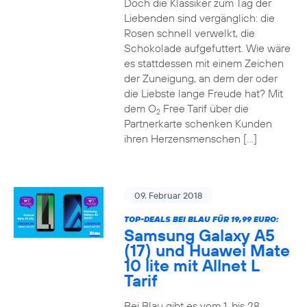
Doch die Klassiker zum Tag der
Liebenden sind vergänglich: die
Rosen schnell verwelkt, die
Schokolade aufgefuttert. Wie wäre
es stattdessen mit einem Zeichen
der Zuneigung, an dem der oder
die Liebste lange Freude hat? Mit
dem O
Free Tarif über die
2
Partnerkarte schenken Kunden
ihren Herzensmenschen […]
09. Februar 2018
TOP-DEALS BEI BLAU FÜR 19,99 EURO:
Samsung Galaxy A5
(17) und Huawei Mate
10 lite mit Allnet L
Tarif
Bei Blau gibt es vom 1. bis 28.