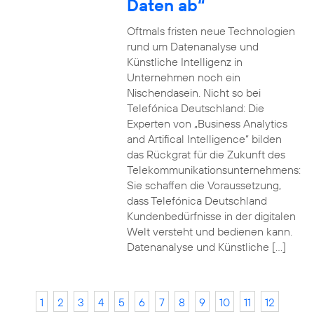
Daten ab“
Oftmals fristen neue Technologien
rund um Datenanalyse und
Künstliche Intelligenz in
Unternehmen noch ein
Nischendasein. Nicht so bei
Telefónica Deutschland: Die
Experten von „Business Analytics
and Artifical Intelligence“ bilden
das Rückgrat für die Zukunft des
Telekommunikationsunternehmens:
Sie schaffen die Voraussetzung,
dass Telefónica Deutschland
Kundenbedürfnisse in der digitalen
Welt versteht und bedienen kann.
Datenanalyse und Künstliche […]
1
2
3
4
5
6
7
8
9
10
11
12