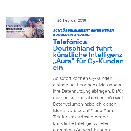
26. Februar 2018
SCHLÜSSELELEMENT EINER NEUEN
KUNDENERFAHRUNG:
Telefónica
Deutschland führt
künstliche Intelligenz
„Aura“ für O
-Kunden
2
ein
Ab sofort können O
-Kunden
2
einfach per Facebook Messenger
ihre Datennutzung abfragen. Dafür
müssen sie nur schreiben: „Wieviel
Datenvolumen habe ich diesen
Monat verbraucht?“ und Aura,
Telefónicas selbstlernende
künstliche Intelligenz, liefert
prompt die Antwort. Kunden