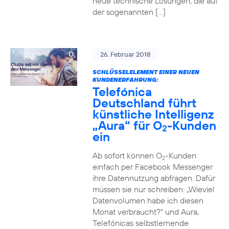
neue technische Lösungen, die auf
der sogenannten […]
26. Februar 2018
SCHLÜSSELELEMENT EINER NEUEN
KUNDENERFAHRUNG:
Telefónica
Deutschland führt
künstliche Intelligenz
„Aura“ für O
-Kunden
2
ein
Ab sofort können O
-Kunden
2
einfach per Facebook Messenger
ihre Datennutzung abfragen. Dafür
müssen sie nur schreiben: „Wieviel
Datenvolumen habe ich diesen
Monat verbraucht?“ und Aura,
Telefónicas selbstlernende