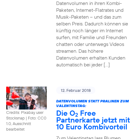
Datenvolumen in ihren Kombi-
Paketen, Internet-Flatrates und
Musik-Paketen – und das zum
selben Preis. Dadurch können sie
künftig noch länger im Internet
surfen, mit Familie und Freunden
chatten oder unterwegs Videos
streamen. Das höhere
Datenvolumen erhalten Kunden
automatisch bei jeder […]
12. Februar 2018
DATENVOLUMEN STATT PRALINEN ZUM
VALENTINSTAG:
Die O
Free
Credits: Pixabay user
2
Partnerkarte jetzt mit
Stocksnap
|
Foto: CC0
1.0, Ausschnitt
10 Euro Kombivorteil
bearbeitet
Zum Valentinstag lass Blumen