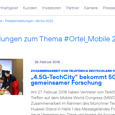
haltigkeit
Kunden
Investoren
Partner
Karriere
Presse
ws
Pressemitteilungen
Archiv 2022
ilungen zum Thema #Ortel_Mobile 
28. Februar 2018
ZUSAMMENARBEIT VON TELEFÓNICA DEUTSCHLAND U
„4.5G-TechCity“ bekommt 5G
gemeinsamer Forschung
Am 27. Februar 2018 haben Vertreter von Tele
Treffen auf dem Mobile World Congress (MWC) 
Zusammenarbeit im Rahmen des Münchner Tech
Huawei-Stand in Halle 1 des Messegeländes Fir
neue Vereinbarung. Diese verlängert die Koope