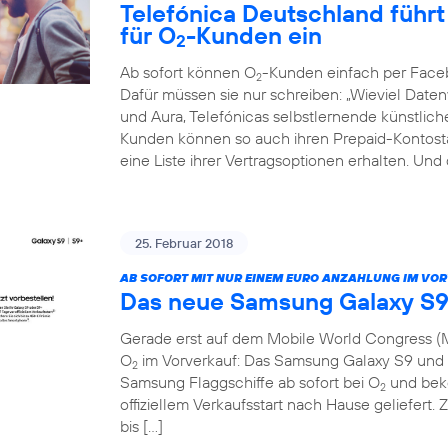
Telefónica Deutschland führt 
für O
-Kunden ein
2
Ab sofort können O
-Kunden einfach per Face
2
Dafür müssen sie nur schreiben: „Wieviel Dat
und Aura, Telefónicas selbstlernende künstliche 
Kunden können so auch ihren Prepaid-Kontosta
eine Liste ihrer Vertragsoptionen erhalten. Und
25. Februar 2018
AB SOFORT MIT NUR EINEM EURO ANZAHLUNG IM VO
Das neue Samsung Galaxy S9
Gerade erst auf dem Mobile World Congress (M
O
im Vorverkauf: Das Samsung Galaxy S9 und S
2
Samsung Flaggschiffe ab sofort bei O
und beko
2
offiziellem Verkaufsstart nach Hause geliefert. 
bis […]