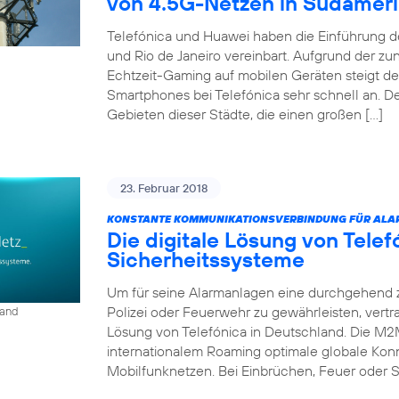
von 4.5G-Netzen in Südamer
Telefónica und Huawei haben die Einführung d
und Rio de Janeiro vereinbart. Aufgrund der 
Echtzeit-Gaming auf mobilen Geräten steigt d
Smartphones bei Telefónica sehr schnell an. D
Gebieten dieser Städte, die einen großen […]
23. Februar 2018
KONSTANTE KOMMUNIKATIONSVERBINDUNG FÜR ALA
Die digitale Lösung von Tele
Sicherheitssysteme
Um für seine Alarmanlagen eine durchgehend 
Polizei oder Feuerwehr zu gewährleisten, vert
land
Lösung von Telefónica in Deutschland. Die M2
internationalem Roaming optimale globale Konn
Mobilfunknetzen. Bei Einbrüchen, Feuer oder S