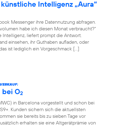
künstliche Intelligenz „Aura“
book Messenger ihre Datennutzung abfragen.
envolumen habe ich diesen Monat verbraucht?“
Intelligenz, liefert prompt die Antwort.
nd einsehen, ihr Guthaben aufladen, oder
 das ist lediglich ein Vorgeschmack […]
RVERKAUF:
 bei O
2
WC) in Barcelona vorgestellt und schon bei
9+. Kunden sichern sich die aktuellsten
mmen sie bereits bis zu sieben Tage vor
Zusätzlich erhalten sie eine Altgerätprämie von