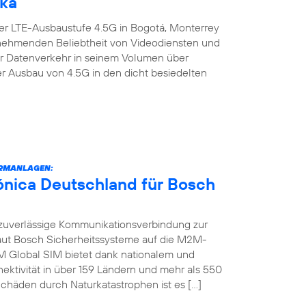
ika
er LTE-Ausbaustufe 4.5G in Bogotá, Monterrey
zunehmenden Beliebtheit von Videodiensten und
er Datenverkehr in seinem Volumen über
er Ausbau von 4.5G in den dicht besiedelten
RMANLAGEN:
fónica Deutschland für Bosch
zuverlässige Kommunikationsverbindung zur
raut Bosch Sicherheitssysteme auf die M2M-
M Global SIM bietet dank nationalem und
ektivität in über 159 Ländern und mehr als 550
chäden durch Naturkatastrophen ist es […]