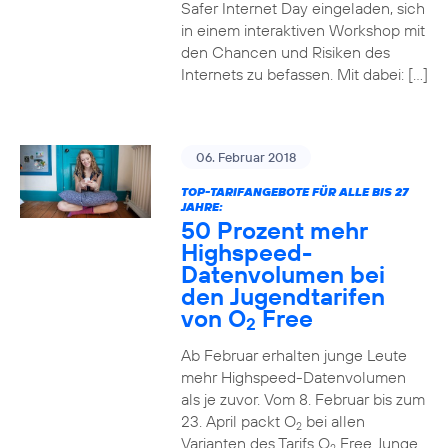
Safer Internet Day eingeladen, sich
in einem interaktiven Workshop mit
den Chancen und Risiken des
Internets zu befassen. Mit dabei: […]
06. Februar 2018
TOP-TARIFANGEBOTE FÜR ALLE BIS 27
JAHRE:
50 Prozent mehr
Highspeed-
Datenvolumen bei
den Jugendtarifen
von O
Free
2
Ab Februar erhalten junge Leute
mehr Highspeed-Datenvolumen
als je zuvor. Vom 8. Februar bis zum
23. April packt O
bei allen
2
Varianten des Tarifs O
Free Junge