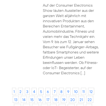
Auf der Consumer Electronics
Show läuten Aussteller aus der
ganzen Welt alljährlich mit
innovativen Produkten aus den
Bereichen Entertainment,
Automobilindustrie, Fitness und
vielen mehr das Technikjahr ein.
Vom 9. bis zum 12. Januar sehen
Besucher wie Fußgänger-Airbags,
faltbare Smartphones und weitere
Erfindungen unser Leben
beeinflussen werden. Ob Fitness-
oder IoT- Begeisterter, auf der
Consumer Electronics […]
1
2
3
4
5
6
7
8
9
10
11
12
13
14
15
16
17
18
19
20
21
22