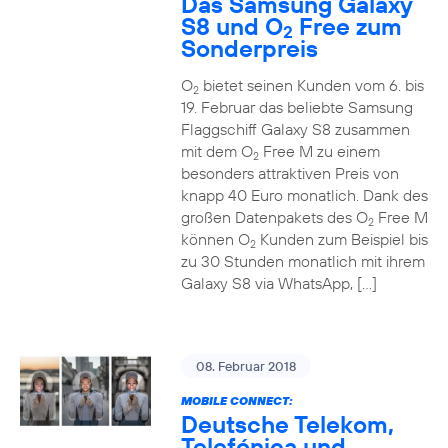
Das Samsung Galaxy
S8 und O
Free zum
2
Sonderpreis
O
bietet seinen Kunden vom 6. bis
2
19. Februar das beliebte Samsung
Flaggschiff Galaxy S8 zusammen
mit dem O
Free M zu einem
2
besonders attraktiven Preis von
knapp 40 Euro monatlich. Dank des
großen Datenpakets des O
Free M
2
können O
Kunden zum Beispiel bis
2
zu 30 Stunden monatlich mit ihrem
Galaxy S8 via WhatsApp, […]
08. Februar 2018
MOBILE CONNECT:
Deutsche Telekom,
Telefónica und