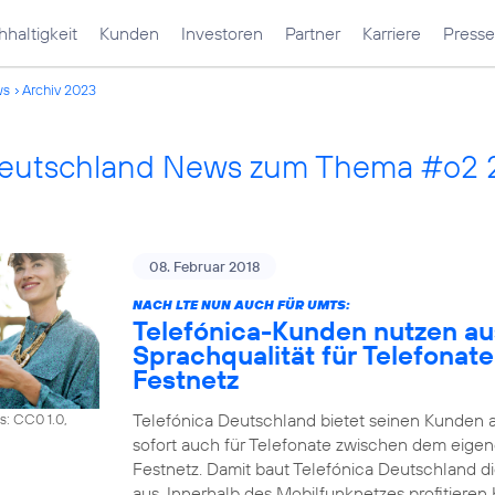
haltigkeit
Kunden
Investoren
Partner
Karriere
Presse
ws
Archiv 2023
Deutschland News zum Thema #o2
08. Februar 2018
NACH LTE NUN AUCH FÜR UMTS:
Telefónica-Kunden nutzen a
Sprachqualität für Telefonat
Festnetz
Telefónica Deutschland bietet seinen Kunden 
s: CC0 1.0,
sofort auch für Telefonate zwischen dem eig
Festnetz. Damit baut Telefónica Deutschland d
aus. Innerhalb des Mobilfunknetzes profitiere