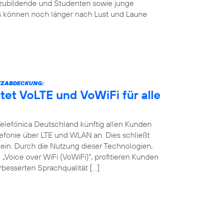
szubildende und Studenten sowie junge
s können noch länger nach Lust und Laune
TZABDECKUNG:
tet VoLTE und VoWiFi für alle
 Telefónica Deutschland künftig allen Kunden
efonie über LTE und WLAN an. Dies schließt
in. Durch die Nutzung dieser Technologien,
Voice over WiFi (VoWiFi)“, profitieren Kunden
besserten Sprachqualität […]