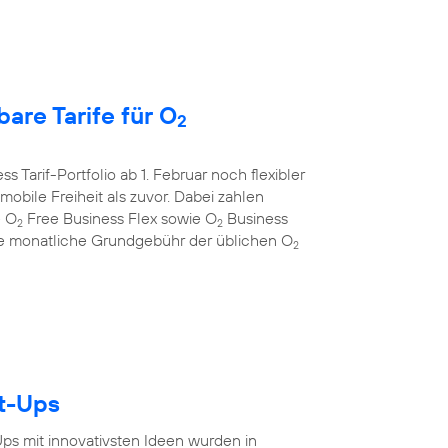
are Tarife für O
2
s Tarif-Portfolio ab 1. Februar noch flexibler
bile Freiheit als zuvor. Dabei zahlen
e O
Free Business Flex sowie O
Business
2
2
 die monatliche Grundgebühr der üblichen O
2
rt-Ups
-Ups mit innovativsten Ideen wurden in