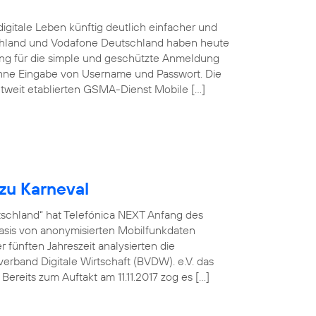
igitale Leben künftig deutlich einfacher und
schland und Vodafone Deutschland haben heute
sung für die simple und geschützte Anmeldung
ohne Eingabe von Username und Passwort. Die
tweit etablierten GSMA-Dienst Mobile […]
zu Karneval
utschland“ hat Telefónica NEXT Anfang des
asis von anonymisierten Mobilfunkdaten
fünften Jahreszeit analysierten die
rband Digitale Wirtschaft (BVDW). e.V. das
ereits zum Auftakt am 11.11.2017 zog es […]