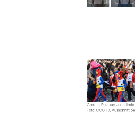
Credits: Pixabay User dimitr
Foto: CC0 1.0, Ausschnitt be