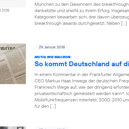
München zu den Gewinnern des breakthrough 
dankebitte und shelfd zu ihrem Erfolg. Insges
d 2018
Kategorien bewarben sich, drei davon überzeug
breakthrough awards durchgesetzt. Neben […]
29. Januar 2018
MUTIG WIE MACRON:
So kommt Deutschland auf di
In einem Kommentar in der Frankfurter Allgem
CEO Markus Haas Irrwege der deutschen Freque
Frankreich Wege auf, wie der dringend erforde
privatwirtschaftlich gemeistert werden kann*: 
Mobilfunkfrequenzen miterlebt. 2000, 2010 un
für den […]