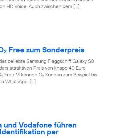
on HD Voice. Auch zwischen dem […]
O
Free zum Sonderpreis
2
 das beliebte Samsung Flaggschiff Galaxy S8
rs attraktiven Preis von knapp 40 Euro
O
Free M können O
Kunden zum Beispiel bis
2
2
ia WhatsApp, […]
a und Vodafone führen
dentifikation per