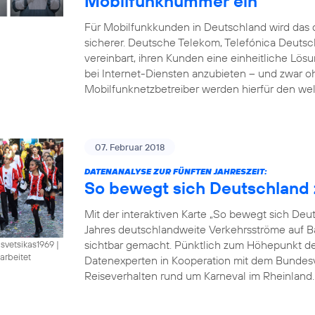
Mobilfunknummer ein
Für Mobilfunkkunden in Deutschland wird das d
sicherer. Deutsche Telekom, Telefónica Deut
vereinbart, ihren Kunden eine einheitliche Lö
bei Internet-Diensten anzubieten – und zwar 
Mobilfunknetzbetreiber werden hierfür den wel
07. Februar 2018
DATENANALYSE ZUR FÜNFTEN JAHRESZEIT:
So bewegt sich Deutschland 
Mit der interaktiven Karte „So bewegt sich De
Jahres deutschlandweite Verkehrsströme auf B
sichtbar gemacht. Pünktlich zum Höhepunkt der 
isvetsikas1969
|
arbeitet
Datenexperten in Kooperation mit dem Bundesve
Reiseverhalten rund um Karneval im Rheinland. B