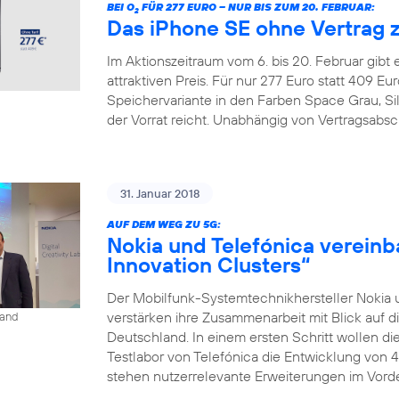
BEI O
FÜR 277 EURO – NUR BIS ZUM 20. FEBRUAR:
2
Das iPhone SE ohne Vertrag 
Im Aktionszeitraum vom 6. bis 20. Februar gibt
attraktiven Preis. Für nur 277 Euro statt 409 
Speichervariante in den Farben Space Grau, Si
der Vorrat reicht. Unabhängig von Vertragsabsc
31. Januar 2018
AUF DEM WEG ZU 5G:
Nokia und Telefónica vereinb
Innovation Clusters“
Der Mobilfunk-Systemtechnikhersteller Nokia 
verstärken ihre Zusammenarbeit mit Blick auf d
land
Deutschland. In einem ersten Schritt wollen 
Testlabor von Telefónica die Entwicklung von 
stehen nutzerrelevante Erweiterungen im Vorder