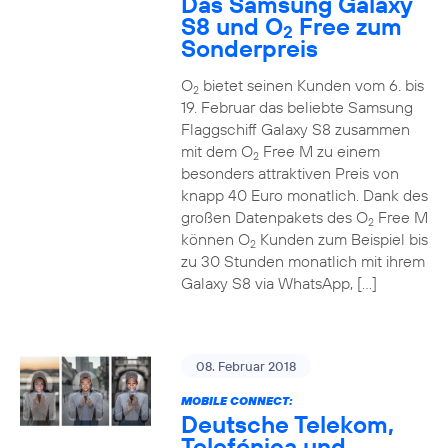
Das Samsung Galaxy
S8 und O
Free zum
2
Sonderpreis
O
bietet seinen Kunden vom 6. bis
2
19. Februar das beliebte Samsung
Flaggschiff Galaxy S8 zusammen
mit dem O
Free M zu einem
2
besonders attraktiven Preis von
knapp 40 Euro monatlich. Dank des
großen Datenpakets des O
Free M
2
können O
Kunden zum Beispiel bis
2
zu 30 Stunden monatlich mit ihrem
Galaxy S8 via WhatsApp, […]
08. Februar 2018
MOBILE CONNECT:
Deutsche Telekom,
Telefónica und