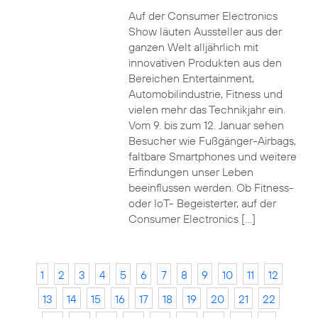
Auf der Consumer Electronics
Show läuten Aussteller aus der
ganzen Welt alljährlich mit
innovativen Produkten aus den
Bereichen Entertainment,
Automobilindustrie, Fitness und
vielen mehr das Technikjahr ein.
Vom 9. bis zum 12. Januar sehen
Besucher wie Fußgänger-Airbags,
faltbare Smartphones und weitere
Erfindungen unser Leben
beeinflussen werden. Ob Fitness-
oder IoT- Begeisterter, auf der
Consumer Electronics […]
1
2
3
4
5
6
7
8
9
10
11
12
13
14
15
16
17
18
19
20
21
22