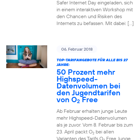
Safer Internet Day eingeladen, sich
in einem interaktiven Workshop mit
den Chancen und Risiken des
Internets zu befassen. Mit dabei: […]
06. Februar 2018
TOP-TARIFANGEBOTE FÜR ALLE BIS 27
JAHRE:
50 Prozent mehr
Highspeed-
Datenvolumen bei
den Jugendtarifen
von O
Free
2
Ab Februar erhalten junge Leute
mehr Highspeed-Datenvolumen
als je zuvor. Vom 8. Februar bis zum
23. April packt O
bei allen
2
Varianten des Tarifs O
Free Junge