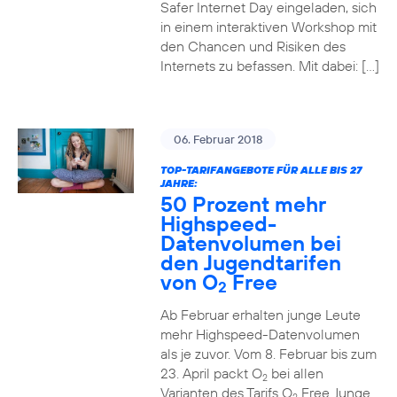
Safer Internet Day eingeladen, sich
in einem interaktiven Workshop mit
den Chancen und Risiken des
Internets zu befassen. Mit dabei: […]
06. Februar 2018
TOP-TARIFANGEBOTE FÜR ALLE BIS 27
JAHRE:
50 Prozent mehr
Highspeed-
Datenvolumen bei
den Jugendtarifen
von O
Free
2
Ab Februar erhalten junge Leute
mehr Highspeed-Datenvolumen
als je zuvor. Vom 8. Februar bis zum
23. April packt O
bei allen
2
Varianten des Tarifs O
Free Junge