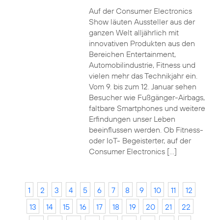
Auf der Consumer Electronics
Show läuten Aussteller aus der
ganzen Welt alljährlich mit
innovativen Produkten aus den
Bereichen Entertainment,
Automobilindustrie, Fitness und
vielen mehr das Technikjahr ein.
Vom 9. bis zum 12. Januar sehen
Besucher wie Fußgänger-Airbags,
faltbare Smartphones und weitere
Erfindungen unser Leben
beeinflussen werden. Ob Fitness-
oder IoT- Begeisterter, auf der
Consumer Electronics […]
1
2
3
4
5
6
7
8
9
10
11
12
13
14
15
16
17
18
19
20
21
22