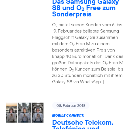
Das Samsung Galaxy
S8 und O
Free zum
2
Sonderpreis
O
bietet seinen Kunden vom 6. bis
2
19. Februar das beliebte Samsung
Flaggschiff Galaxy S8 zusammen
mit dem O
Free M zu einem
2
besonders attraktiven Preis von
knapp 40 Euro monatlich. Dank des
großen Datenpakets des O
Free M
2
können O
Kunden zum Beispiel bis
2
zu 30 Stunden monatlich mit ihrem
Galaxy S8 via WhatsApp, […]
08. Februar 2018
MOBILE CONNECT:
Deutsche Telekom,
Telefónica und