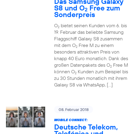
Das Samsung Galaxy
S8 und O
Free zum
2
Sonderpreis
O
bietet seinen Kunden vom 6. bis
2
19. Februar das beliebte Samsung
Flaggschiff Galaxy S8 zusammen
mit dem O
Free M zu einem
2
besonders attraktiven Preis von
knapp 40 Euro monatlich. Dank des
großen Datenpakets des O
Free M
2
können O
Kunden zum Beispiel bis
2
zu 30 Stunden monatlich mit ihrem
Galaxy S8 via WhatsApp, […]
08. Februar 2018
MOBILE CONNECT:
Deutsche Telekom,
Telefónica und