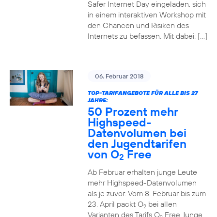
Safer Internet Day eingeladen, sich
in einem interaktiven Workshop mit
den Chancen und Risiken des
Internets zu befassen. Mit dabei: […]
06. Februar 2018
TOP-TARIFANGEBOTE FÜR ALLE BIS 27
JAHRE:
50 Prozent mehr
Highspeed-
Datenvolumen bei
den Jugendtarifen
von O
Free
2
Ab Februar erhalten junge Leute
mehr Highspeed-Datenvolumen
als je zuvor. Vom 8. Februar bis zum
23. April packt O
bei allen
2
Varianten des Tarifs O
Free Junge