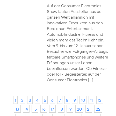
Auf der Consumer Electronics
Show läuten Aussteller aus der
ganzen Welt alljährlich mit
innovativen Produkten aus den
Bereichen Entertainment,
Automobilindustrie, Fitness und
vielen mehr das Technikjahr ein.
Vom 9. bis zum 12. Januar sehen
Besucher wie Fußgänger-Airbags,
faltbare Smartphones und weitere
Erfindungen unser Leben
beeinflussen werden. Ob Fitness-
oder IoT- Begeisterter, auf der
Consumer Electronics […]
1
2
3
4
5
6
7
8
9
10
11
12
13
14
15
16
17
18
19
20
21
22