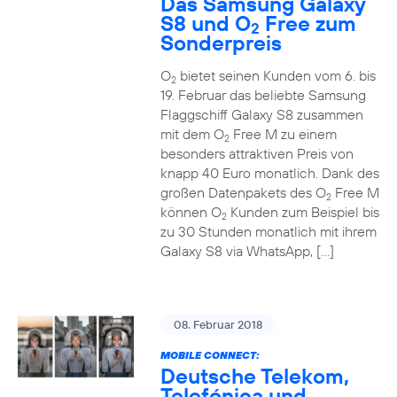
Das Samsung Galaxy
S8 und O
Free zum
2
Sonderpreis
O
bietet seinen Kunden vom 6. bis
2
19. Februar das beliebte Samsung
Flaggschiff Galaxy S8 zusammen
mit dem O
Free M zu einem
2
besonders attraktiven Preis von
knapp 40 Euro monatlich. Dank des
großen Datenpakets des O
Free M
2
können O
Kunden zum Beispiel bis
2
zu 30 Stunden monatlich mit ihrem
Galaxy S8 via WhatsApp, […]
08. Februar 2018
MOBILE CONNECT:
Deutsche Telekom,
Telefónica und