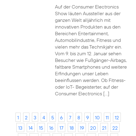
Auf der Consumer Electronics
Show läuten Aussteller aus der
ganzen Welt alljährlich mit
innovativen Produkten aus den
Bereichen Entertainment,
Automobilindustrie, Fitness und
vielen mehr das Technikjahr ein.
Vom 9. bis zum 12. Januar sehen
Besucher wie Fußgänger-Airbags,
faltbare Smartphones und weitere
Erfindungen unser Leben
beeinflussen werden. Ob Fitness-
oder IoT- Begeisterter, auf der
Consumer Electronics […]
1
2
3
4
5
6
7
8
9
10
11
12
13
14
15
16
17
18
19
20
21
22