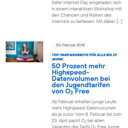
Safer Internet Day eingeladen, sich
in einem interaktiven Workshop mit
den Chancen und Risiken des
Internets zu befassen. Mit dabei: […]
06. Februar 2018
TOP-TARIFANGEBOTE FÜR ALLE BIS 27
JAHRE:
50 Prozent mehr
Highspeed-
Datenvolumen bei
den Jugendtarifen
von O
Free
2
Ab Februar erhalten junge Leute
mehr Highspeed-Datenvolumen
als je zuvor. Vom 8. Februar bis zum
23. April packt O
bei allen
2
Varianten des Tarifs O
Free Junge