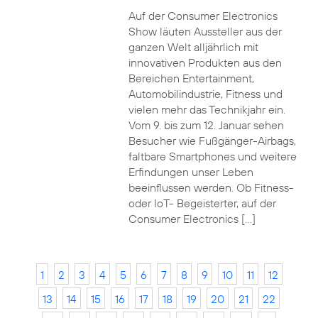
Auf der Consumer Electronics
Show läuten Aussteller aus der
ganzen Welt alljährlich mit
innovativen Produkten aus den
Bereichen Entertainment,
Automobilindustrie, Fitness und
vielen mehr das Technikjahr ein.
Vom 9. bis zum 12. Januar sehen
Besucher wie Fußgänger-Airbags,
faltbare Smartphones und weitere
Erfindungen unser Leben
beeinflussen werden. Ob Fitness-
oder IoT- Begeisterter, auf der
Consumer Electronics […]
1
2
3
4
5
6
7
8
9
10
11
12
13
14
15
16
17
18
19
20
21
22