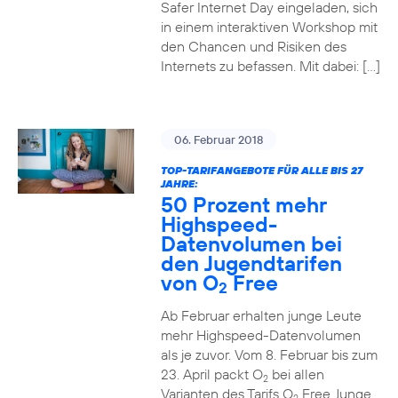
Safer Internet Day eingeladen, sich
in einem interaktiven Workshop mit
den Chancen und Risiken des
Internets zu befassen. Mit dabei: […]
06. Februar 2018
TOP-TARIFANGEBOTE FÜR ALLE BIS 27
JAHRE:
50 Prozent mehr
Highspeed-
Datenvolumen bei
den Jugendtarifen
von O
Free
2
Ab Februar erhalten junge Leute
mehr Highspeed-Datenvolumen
als je zuvor. Vom 8. Februar bis zum
23. April packt O
bei allen
2
Varianten des Tarifs O
Free Junge