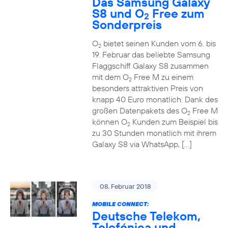
Das Samsung Galaxy
S8 und O
Free zum
2
Sonderpreis
O
bietet seinen Kunden vom 6. bis
2
19. Februar das beliebte Samsung
Flaggschiff Galaxy S8 zusammen
mit dem O
Free M zu einem
2
besonders attraktiven Preis von
knapp 40 Euro monatlich. Dank des
großen Datenpakets des O
Free M
2
können O
Kunden zum Beispiel bis
2
zu 30 Stunden monatlich mit ihrem
Galaxy S8 via WhatsApp, […]
08. Februar 2018
MOBILE CONNECT:
Deutsche Telekom,
Telefónica und