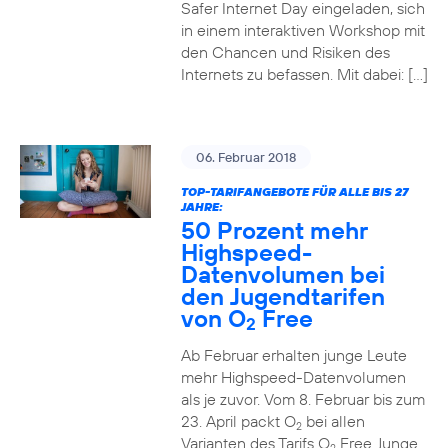
Safer Internet Day eingeladen, sich
in einem interaktiven Workshop mit
den Chancen und Risiken des
Internets zu befassen. Mit dabei: […]
06. Februar 2018
TOP-TARIFANGEBOTE FÜR ALLE BIS 27
JAHRE:
50 Prozent mehr
Highspeed-
Datenvolumen bei
den Jugendtarifen
von O
Free
2
Ab Februar erhalten junge Leute
mehr Highspeed-Datenvolumen
als je zuvor. Vom 8. Februar bis zum
23. April packt O
bei allen
2
Varianten des Tarifs O
Free Junge