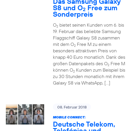
Das Samsung Galaxy
S8 und O
Free zum
2
Sonderpreis
O
bietet seinen Kunden vom 6. bis
2
19. Februar das beliebte Samsung
Flaggschiff Galaxy S8 zusammen
mit dem O
Free M zu einem
2
besonders attraktiven Preis von
knapp 40 Euro monatlich. Dank des
großen Datenpakets des O
Free M
2
können O
Kunden zum Beispiel bis
2
zu 30 Stunden monatlich mit ihrem
Galaxy S8 via WhatsApp, […]
08. Februar 2018
MOBILE CONNECT:
Deutsche Telekom,
Telefónica und