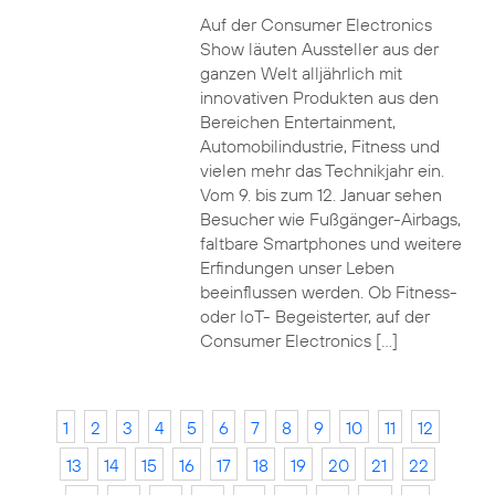
Auf der Consumer Electronics
Show läuten Aussteller aus der
ganzen Welt alljährlich mit
innovativen Produkten aus den
Bereichen Entertainment,
Automobilindustrie, Fitness und
vielen mehr das Technikjahr ein.
Vom 9. bis zum 12. Januar sehen
Besucher wie Fußgänger-Airbags,
faltbare Smartphones und weitere
Erfindungen unser Leben
beeinflussen werden. Ob Fitness-
oder IoT- Begeisterter, auf der
Consumer Electronics […]
1
2
3
4
5
6
7
8
9
10
11
12
13
14
15
16
17
18
19
20
21
22