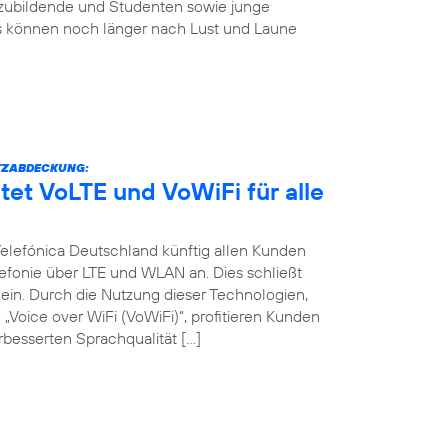
szubildende und Studenten sowie junge
s können noch länger nach Lust und Laune
TZABDECKUNG:
tet VoLTE und VoWiFi für alle
 Telefónica Deutschland künftig allen Kunden
efonie über LTE und WLAN an. Dies schließt
in. Durch die Nutzung dieser Technologien,
Voice over WiFi (VoWiFi)“, profitieren Kunden
besserten Sprachqualität […]