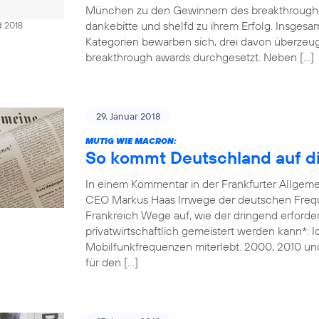
München zu den Gewinnern des breakthrough 
dankebitte und shelfd zu ihrem Erfolg. Insges
d 2018
Kategorien bewarben sich, drei davon überzeug
breakthrough awards durchgesetzt. Neben […]
29. Januar 2018
MUTIG WIE MACRON:
So kommt Deutschland auf di
In einem Kommentar in der Frankfurter Allgem
CEO Markus Haas Irrwege der deutschen Freque
Frankreich Wege auf, wie der dringend erforde
privatwirtschaftlich gemeistert werden kann*: 
Mobilfunkfrequenzen miterlebt. 2000, 2010 un
für den […]