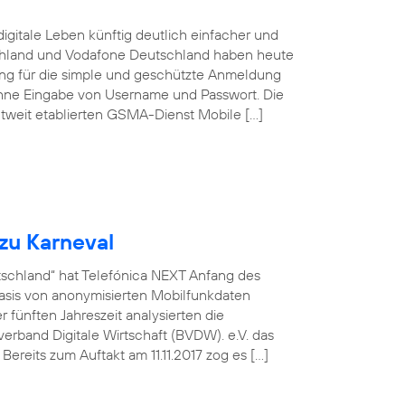
igitale Leben künftig deutlich einfacher und
schland und Vodafone Deutschland haben heute
sung für die simple und geschützte Anmeldung
ohne Eingabe von Username und Passwort. Die
tweit etablierten GSMA-Dienst Mobile […]
zu Karneval
utschland“ hat Telefónica NEXT Anfang des
asis von anonymisierten Mobilfunkdaten
fünften Jahreszeit analysierten die
rband Digitale Wirtschaft (BVDW). e.V. das
ereits zum Auftakt am 11.11.2017 zog es […]