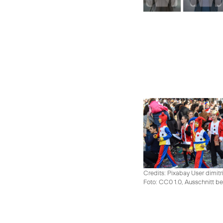
Credits: Pixabay User dimitr
Foto: CC0 1.0, Ausschnitt be