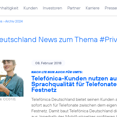
haltigkeit
Kunden
Investoren
Partner
Karriere
Presse
ws
Archiv 2024
Deutschland News zum Thema #Pri
08. Februar 2018
NACH LTE NUN AUCH FÜR UMTS:
Telefónica-Kunden nutzen a
Sprachqualität für Telefonat
Festnetz
Telefónica Deutschland bietet seinen Kunden 
s: CC0 1.0,
sofort auch für Telefonate zwischen dem eig
Festnetz. Damit baut Telefónica Deutschland d
aus. Innerhalb des Mobilfunknetzes profitiere