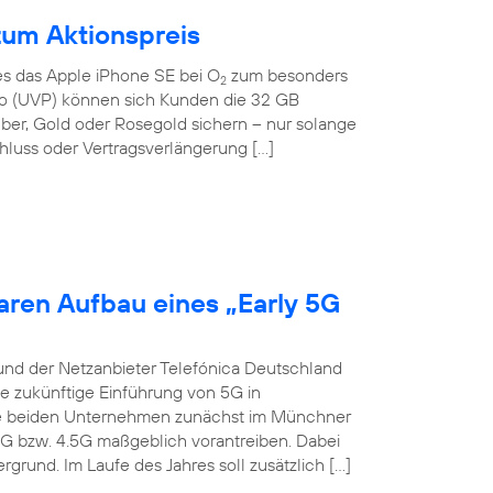
zum Aktionspreis
 es das Apple iPhone SE bei O
zum besonders
2
Euro (UVP) können sich Kunden die 32 GB
lber, Gold oder Rosegold sichern – nur solange
hluss oder Vertragsverlängerung […]
aren Aufbau eines „Early 5G
und der Netzanbieter Telefónica Deutschland
ie zukünftige Einführung von 5G in
die beiden Unternehmen zunächst im Münchner
4G bzw. 4.5G maßgeblich vorantreiben. Dabei
grund. Im Laufe des Jahres soll zusätzlich […]