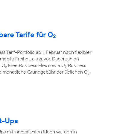
are Tarife für O
2
s Tarif-Portfolio ab 1. Februar noch flexibler
bile Freiheit als zuvor. Dabei zahlen
e O
Free Business Flex sowie O
Business
2
2
 die monatliche Grundgebühr der üblichen O
2
rt-Ups
-Ups mit innovativsten Ideen wurden in