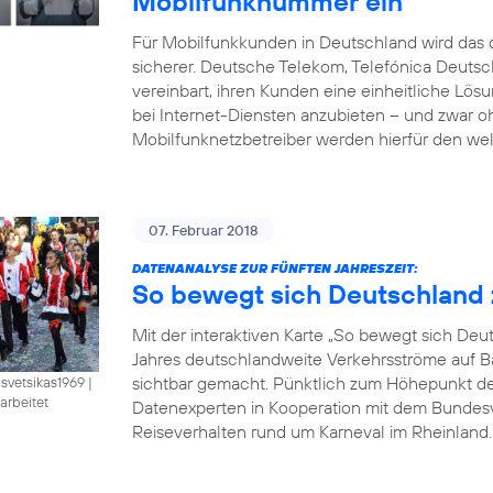
Mobilfunknummer ein
Für Mobilfunkkunden in Deutschland wird das d
sicherer. Deutsche Telekom, Telefónica Deut
vereinbart, ihren Kunden eine einheitliche Lö
bei Internet-Diensten anzubieten – und zwar 
Mobilfunknetzbetreiber werden hierfür den wel
07. Februar 2018
DATENANALYSE ZUR FÜNFTEN JAHRESZEIT:
So bewegt sich Deutschland 
Mit der interaktiven Karte „So bewegt sich De
Jahres deutschlandweite Verkehrsströme auf B
sichtbar gemacht. Pünktlich zum Höhepunkt der 
isvetsikas1969
|
arbeitet
Datenexperten in Kooperation mit dem Bundesve
Reiseverhalten rund um Karneval im Rheinland. B