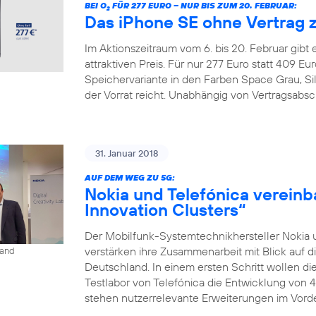
BEI O
FÜR 277 EURO – NUR BIS ZUM 20. FEBRUAR:
2
Das iPhone SE ohne Vertrag 
Im Aktionszeitraum vom 6. bis 20. Februar gibt
attraktiven Preis. Für nur 277 Euro statt 409 
Speichervariante in den Farben Space Grau, Si
der Vorrat reicht. Unabhängig von Vertragsabsc
31. Januar 2018
AUF DEM WEG ZU 5G:
Nokia und Telefónica vereinb
Innovation Clusters“
Der Mobilfunk-Systemtechnikhersteller Nokia 
verstärken ihre Zusammenarbeit mit Blick auf d
land
Deutschland. In einem ersten Schritt wollen 
Testlabor von Telefónica die Entwicklung von 
stehen nutzerrelevante Erweiterungen im Vorder