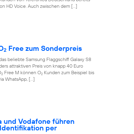
on HD Voice. Auch zwischen dem […]
O
Free zum Sonderpreis
2
 das beliebte Samsung Flaggschiff Galaxy S8
rs attraktiven Preis von knapp 40 Euro
O
Free M können O
Kunden zum Beispiel bis
2
2
ia WhatsApp, […]
a und Vodafone führen
dentifikation per