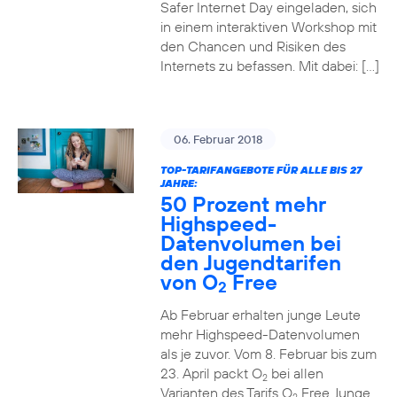
Safer Internet Day eingeladen, sich
in einem interaktiven Workshop mit
den Chancen und Risiken des
Internets zu befassen. Mit dabei: […]
06. Februar 2018
TOP-TARIFANGEBOTE FÜR ALLE BIS 27
JAHRE:
50 Prozent mehr
Highspeed-
Datenvolumen bei
den Jugendtarifen
von O
Free
2
Ab Februar erhalten junge Leute
mehr Highspeed-Datenvolumen
als je zuvor. Vom 8. Februar bis zum
23. April packt O
bei allen
2
Varianten des Tarifs O
Free Junge