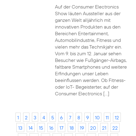
Auf der Consumer Electronics
Show läuten Aussteller aus der
ganzen Welt alljährlich mit
innovativen Produkten aus den
Bereichen Entertainment,
Automobilindustrie, Fitness und
vielen mehr das Technikjahr ein.
Vom 9. bis zum 12. Januar sehen
Besucher wie Fußgänger-Airbags,
faltbare Smartphones und weitere
Erfindungen unser Leben
beeinflussen werden. Ob Fitness-
oder IoT- Begeisterter, auf der
Consumer Electronics […]
1
2
3
4
5
6
7
8
9
10
11
12
13
14
15
16
17
18
19
20
21
22