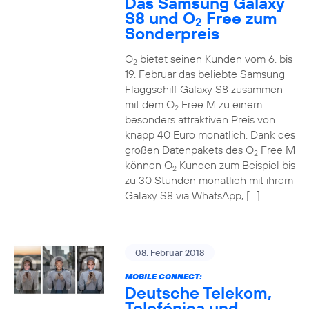
Das Samsung Galaxy
S8 und O
Free zum
2
Sonderpreis
O
bietet seinen Kunden vom 6. bis
2
19. Februar das beliebte Samsung
Flaggschiff Galaxy S8 zusammen
mit dem O
Free M zu einem
2
besonders attraktiven Preis von
knapp 40 Euro monatlich. Dank des
großen Datenpakets des O
Free M
2
können O
Kunden zum Beispiel bis
2
zu 30 Stunden monatlich mit ihrem
Galaxy S8 via WhatsApp, […]
08. Februar 2018
MOBILE CONNECT:
Deutsche Telekom,
Telefónica und