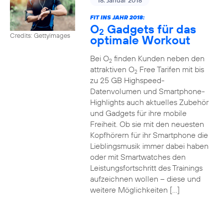
18. Januar 2018
FIT INS JAHR 2018:
O
Gadgets für das
2
Credits: Gettyimages
optimale Workout
Bei O
finden Kunden neben den
2
attraktiven O
Free Tarifen mit bis
2
zu 25 GB Highspeed-
Datenvolumen und Smartphone-
Highlights auch aktuelles Zubehör
und Gadgets für ihre mobile
Freiheit. Ob sie mit den neuesten
Kopfhörern für ihr Smartphone die
Lieblingsmusik immer dabei haben
oder mit Smartwatches den
Leistungsfortschritt des Trainings
aufzeichnen wollen – diese und
weitere Möglichkeiten […]