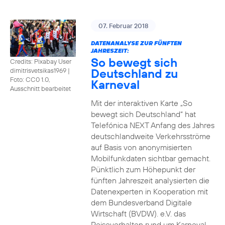
07. Februar 2018
DATENANALYSE ZUR FÜNFTEN
JAHRESZEIT:
So bewegt sich
Credits: Pixabay User
Deutschland zu
dimitrisvetsikas1969
|
Foto: CC0 1.0,
Karneval
Ausschnitt bearbeitet
Mit der interaktiven Karte „So
bewegt sich Deutschland“ hat
Telefónica NEXT Anfang des Jahres
deutschlandweite Verkehrsströme
auf Basis von anonymisierten
Mobilfunkdaten sichtbar gemacht.
Pünktlich zum Höhepunkt der
fünften Jahreszeit analysierten die
Datenexperten in Kooperation mit
dem Bundesverband Digitale
Wirtschaft (BVDW). e.V. das
Reiseverhalten rund um Karneval