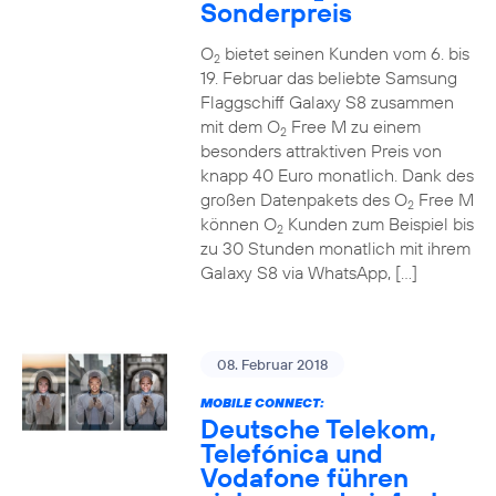
Sonderpreis
O
bietet seinen Kunden vom 6. bis
2
19. Februar das beliebte Samsung
Flaggschiff Galaxy S8 zusammen
mit dem O
Free M zu einem
2
besonders attraktiven Preis von
knapp 40 Euro monatlich. Dank des
großen Datenpakets des O
Free M
2
können O
Kunden zum Beispiel bis
2
zu 30 Stunden monatlich mit ihrem
Galaxy S8 via WhatsApp, […]
08. Februar 2018
MOBILE CONNECT:
Deutsche Telekom,
Telefónica und
Vodafone führen