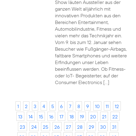
Show läuten Aussteller aus der
ganzen Welt alljährlich mit
innovativen Produkten aus den
Bereichen Entertainment,
Automobilindustrie, Fitness und
vielen mehr das Technikjahr ein.
Vom 9. bis zum 12. Januar sehen
Besucher wie Fußgänger-Airbags,
faltbare Smartphones und weitere
Erfindungen unser Leben
beeinflussen werden. Ob Fitness-
oder IoT- Begeisterter, auf der
Consumer Electronics […]
1
2
3
4
5
6
7
8
9
10
11
12
13
14
15
16
17
18
19
20
21
22
23
24
25
26
27
28
29
30
31