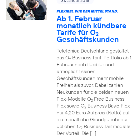
31. Januar 2018
FLEXIBEL WIE DER MITTELSTAND:
Ab 1. Februar
monatlich kündbare
Tarife für O
2
Geschäftskunden
Telefónica Deutschland gestaltet
das O
Business Tarif-Portfolio ab 1.
2
Februar noch flexibler und
ermöglicht seinen
Geschäftskunden mehr mobile
Freiheit als zuvor. Dabei zahlen
Neukunden für die beiden neuen
Flex-Modelle O
Free Business
2
Flex sowie O
Business Basic Flex
2
nur 4,20 Euro Aufpreis (Netto) auf
die monatliche Grundgebühr der
üblichen O
Business Tarifmodelle.
2
Der Vorteil: Die […]