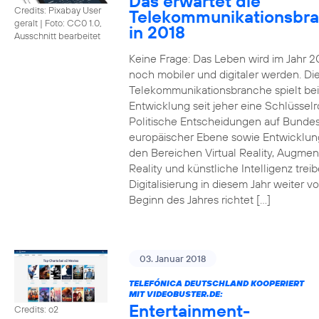
Das erwartet die
Credits: Pixabay User
Telekommunikationsbr
geralt
|
Foto: CC0 1.0,
in 2018
Ausschnitt bearbeitet
Keine Frage: Das Leben wird im Jahr 2
noch mobiler und digitaler werden. Di
Telekommunikationsbranche spielt bei
Entwicklung seit jeher eine Schlüsselro
Politische Entscheidungen auf Bunde
europäischer Ebene sowie Entwicklun
den Bereichen Virtual Reality, Augme
Reality und künstliche Intelligenz trei
Digitalisierung in diesem Jahr weiter vo
Beginn des Jahres richtet […]
03. Januar 2018
TELEFÓNICA DEUTSCHLAND KOOPERIERT
MIT VIDEOBUSTER.DE:
Entertainment-
Credits: o2