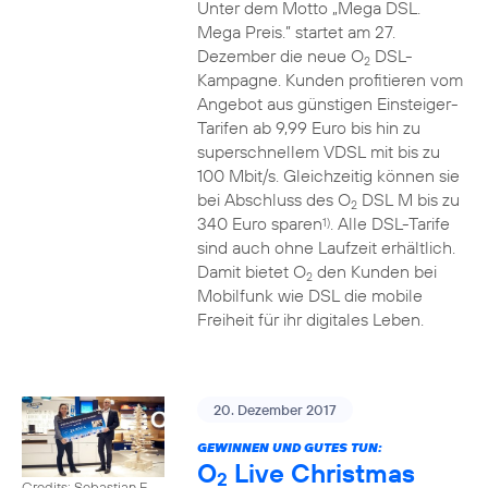
Unter dem Motto „Mega DSL.
Mega Preis.” startet am 27.
Dezember die neue O
DSL-
2
Kampagne. Kunden profitieren vom
Angebot aus günstigen Einsteiger-
Tarifen ab 9,99 Euro bis hin zu
superschnellem VDSL mit bis zu
100 Mbit/s. Gleichzeitig können sie
bei Abschluss des O
DSL M bis zu
2
340 Euro sparen
. Alle DSL-Tarife
1)
sind auch ohne Laufzeit erhältlich.
Damit bietet O
den Kunden bei
2
Mobilfunk wie DSL die mobile
Freiheit für ihr digitales Leben.
20. Dezember 2017
GEWINNEN UND GUTES TUN:
O
Live Christmas
2
Credits: Sebastian F.