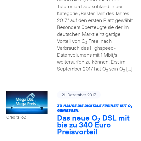
2
Telefónica Deutschland in der
Kategorie „Bester Tarif des Jahres
2017“ auf den ersten Platz gewählt.
Besonders überzeugte sie der im
deutschen Markt einzigartige
Vorteil von O
Free, nach
2
Verbrauch des Highspeed-
Datenvolumens mit 1 Mbit/s
weitersurfen zu können. Erst im
September 2017 hat O
sein O
[…]
2
2
21. Dezember 2017
ZU HAUSE DIE DIGITALE FREIHEIT MIT O
2
GENIESSEN:
Das neue O
DSL mit
Credits: o2
2
bis zu 340 Euro
Preisvorteil