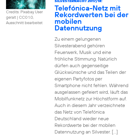
SILVESTERNACHT 2017/18:
Telefónica-Netz mit
Credits: Pixabay User
Rekordwerten bei der
geralt
|
CC0 1.0,
mobilen
Ausschnitt bearbeitet
Datennutzung
Zu einem gelungenen
Silvesterabend gehören
Feuerwerk, Musik und eine
fröhliche Stimmung. Natürlich
dürfen auch gegenseitige
Glückwünsche und das Teilen der
eigenen Partyfotos per
Smartphone nicht fehlen. Während
ausgelassen gefeiert wird, läuft das
Mobilfunknetz zur Höchstform auf.
Auch in diesem Jahr verzeichnete
das Netz von Telefónica
Deutschland wieder neue
Rekordwerte bei der mobilen
Datennutzung an Silvester. […]