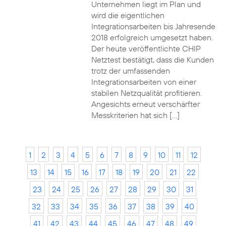
Unternehmen liegt im Plan und
wird die eigentlichen
Integrationsarbeiten bis Jahresende
2018 erfolgreich umgesetzt haben.
Der heute veröffentlichte CHIP
Netztest bestätigt, dass die Kunden
trotz der umfassenden
Integrationsarbeiten von einer
stabilen Netzqualität profitieren.
Angesichts erneut verschärfter
Messkriterien hat sich […]
1
2
3
4
5
6
7
8
9
10
11
12
13
14
15
16
17
18
19
20
21
22
23
24
25
26
27
28
29
30
31
32
33
34
35
36
37
38
39
40
41
42
43
44
45
46
47
48
49