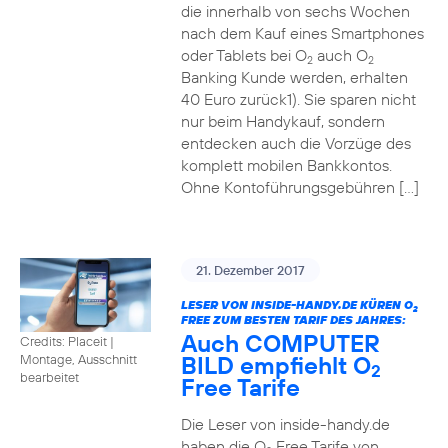
die innerhalb von sechs Wochen
nach dem Kauf eines Smartphones
oder Tablets bei O
auch O
2
2
Banking Kunde werden, erhalten
40 Euro zurück1). Sie sparen nicht
nur beim Handykauf, sondern
entdecken auch die Vorzüge des
komplett mobilen Bankkontos.
Ohne Kontoführungsgebühren […]
21. Dezember 2017
LESER VON INSIDE-HANDY.DE KÜREN O
2
FREE ZUM BESTEN TARIF DES JAHRES:
Auch COMPUTER
Credits: Placeit
|
BILD empfiehlt O
Montage, Ausschnitt
2
bearbeitet
Free Tarife
Die Leser von inside-handy.de
haben die O
Free Tarife von