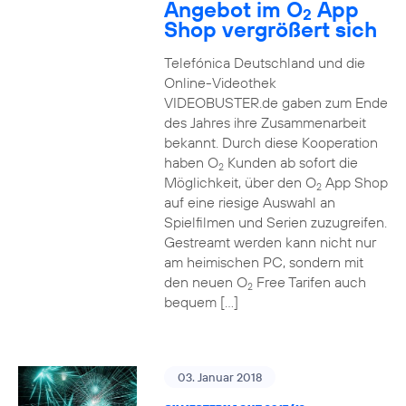
Angebot im O
App
2
Shop vergrößert sich
Telefónica Deutschland und die
Online-Videothek
VIDEOBUSTER.de gaben zum Ende
des Jahres ihre Zusammenarbeit
bekannt. Durch diese Kooperation
haben O
Kunden ab sofort die
2
Möglichkeit, über den O
App Shop
2
auf eine riesige Auswahl an
Spielfilmen und Serien zuzugreifen.
Gestreamt werden kann nicht nur
am heimischen PC, sondern mit
den neuen O
Free Tarifen auch
2
bequem […]
03. Januar 2018