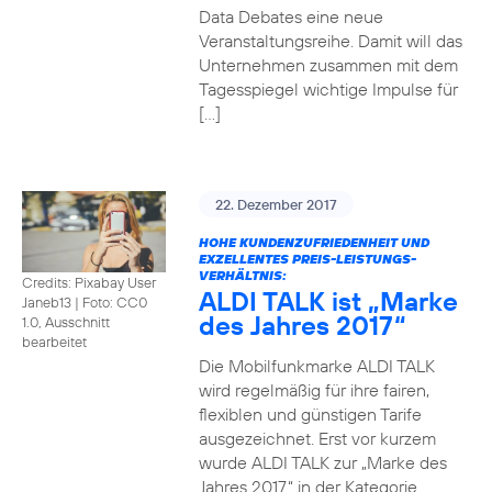
Data Debates eine neue
Veranstaltungsreihe. Damit will das
Unternehmen zusammen mit dem
Tagesspiegel wichtige Impulse für
[…]
22. Dezember 2017
HOHE KUNDENZUFRIEDENHEIT UND
EXZELLENTES PREIS-LEISTUNGS-
VERHÄLTNIS:
Credits: Pixabay User
ALDI TALK ist „Marke
Janeb13
|
Foto: CC0
des Jahres 2017“
1.0, Ausschnitt
bearbeitet
Die Mobilfunkmarke ALDI TALK
wird regelmäßig für ihre fairen,
flexiblen und günstigen Tarife
ausgezeichnet. Erst vor kurzem
wurde ALDI TALK zur „Marke des
Jahres 2017“ in der Kategorie