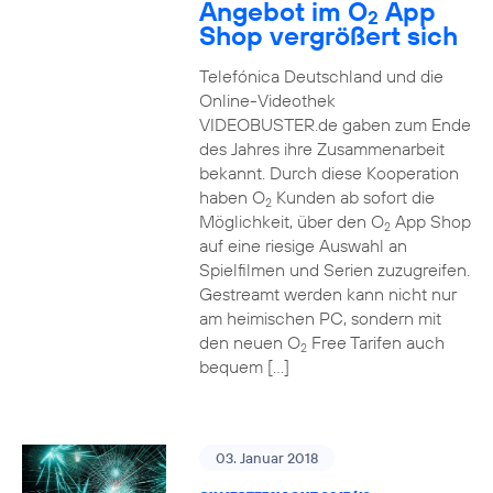
Angebot im O
App
2
Shop vergrößert sich
Telefónica Deutschland und die
Online-Videothek
VIDEOBUSTER.de gaben zum Ende
des Jahres ihre Zusammenarbeit
bekannt. Durch diese Kooperation
haben O
Kunden ab sofort die
2
Möglichkeit, über den O
App Shop
2
auf eine riesige Auswahl an
Spielfilmen und Serien zuzugreifen.
Gestreamt werden kann nicht nur
am heimischen PC, sondern mit
den neuen O
Free Tarifen auch
2
bequem […]
03. Januar 2018