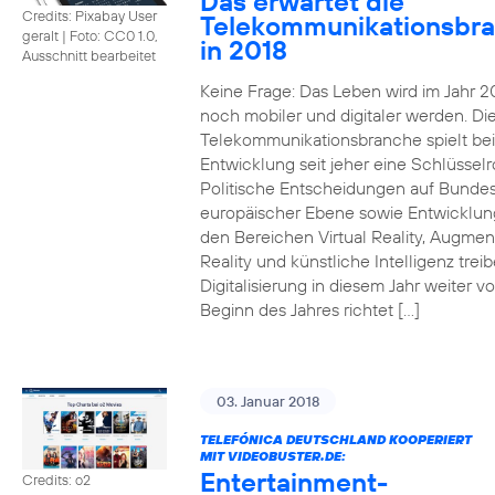
Das erwartet die
Credits: Pixabay User
Telekommunikationsbr
geralt
|
Foto: CC0 1.0,
in 2018
Ausschnitt bearbeitet
Keine Frage: Das Leben wird im Jahr 2
noch mobiler und digitaler werden. Di
Telekommunikationsbranche spielt bei
Entwicklung seit jeher eine Schlüsselro
Politische Entscheidungen auf Bunde
europäischer Ebene sowie Entwicklun
den Bereichen Virtual Reality, Augme
Reality und künstliche Intelligenz trei
Digitalisierung in diesem Jahr weiter vo
Beginn des Jahres richtet […]
03. Januar 2018
TELEFÓNICA DEUTSCHLAND KOOPERIERT
MIT VIDEOBUSTER.DE:
Entertainment-
Credits: o2