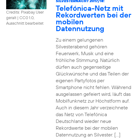
SILVESTERNACHT 2017/18:
Telefónica-Netz mit
Credits: Pixabay User
Rekordwerten bei der
geralt
|
CC0 1.0,
mobilen
Ausschnitt bearbeitet
Datennutzung
Zu einem gelungenen
Silvesterabend gehören
Feuerwerk, Musik und eine
fröhliche Stimmung. Natürlich
dürfen auch gegenseitige
Glückwünsche und das Teilen der
eigenen Partyfotos per
Smartphone nicht fehlen. Während
ausgelassen gefeiert wird, läuft das
Mobilfunknetz zur Höchstform auf.
Auch in diesem Jahr verzeichnete
das Netz von Telefónica
Deutschland wieder neue
Rekordwerte bei der mobilen
Datennutzung an Silvester. […]