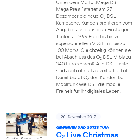
Unter dem Motto „Mega DSL.
Mega Preis.” startet am 27.
Dezember die neue O
DSL-
2
Kampagne. Kunden profitieren vom
Angebot aus günstigen Einsteiger-
Tarifen ab 9,99 Euro bis hin zu
superschnellem VDSL mit bis zu
100 Mbit/s. Gleichzeitig können sie
bei Abschluss des O
DSL M bis zu
2
340 Euro sparen
. Alle DSL-Tarife
1)
sind auch ohne Laufzeit erhältlich.
Damit bietet O
den Kunden bei
2
Mobilfunk wie DSL die mobile
Freiheit für ihr digitales Leben.
20. Dezember 2017
GEWINNEN UND GUTES TUN:
O
Live Christmas
2
Credits: Sebastian F.