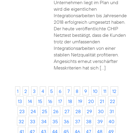
Unternehmen liegt im Plan und
wird die eigentlichen
Integrationsarbeiten bis Jahresende
2018 erfolgreich umgesetzt haben.
Der heute veröffentlichte CHIP
Netztest bestätigt, dass die Kunden
trotz der umfassenden
Integrationsarbeiten von einer
stabilen Netzqualität profitieren.
Angesichts erneut verschärfter
Messkriterien hat sich […]
1
2
3
4
5
6
7
8
9
10
11
12
13
14
15
16
17
18
19
20
21
22
23
24
25
26
27
28
29
30
31
32
33
34
35
36
37
38
39
40
41
42
43
44
45
46
47
48
49