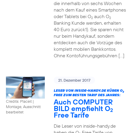
die innerhalb von sechs Wochen
nach dem Kauf eines Smartphones
oder Tablets bei O
auch O
2
2
Banking Kunde werden, erhalten
40 Euro zurück1). Sie sparen nicht
nur beim Handykauf, sondern
entdecken auch die Vorzüge des
komplett mobilen Bankkontos.
Ohne Kontoführungsgebühren […]
21. Dezember 2017
LESER VON INSIDE-HANDY.DE KÜREN O
2
FREE ZUM BESTEN TARIF DES JAHRES:
Auch COMPUTER
Credits: Placeit
|
BILD empfiehlt O
Montage, Ausschnitt
2
bearbeitet
Free Tarife
Die Leser von inside-handy.de
haben die O
Free Tarife von