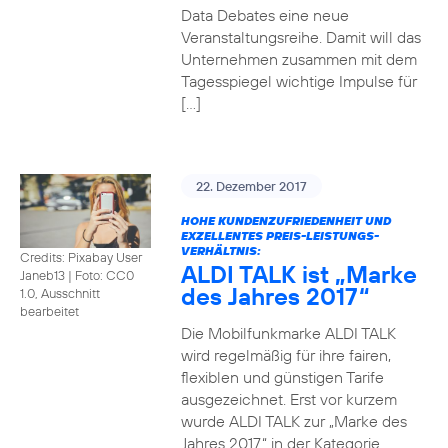
Data Debates eine neue
Veranstaltungsreihe. Damit will das
Unternehmen zusammen mit dem
Tagesspiegel wichtige Impulse für
[…]
22. Dezember 2017
HOHE KUNDENZUFRIEDENHEIT UND
EXZELLENTES PREIS-LEISTUNGS-
VERHÄLTNIS:
Credits: Pixabay User
ALDI TALK ist „Marke
Janeb13
|
Foto: CC0
des Jahres 2017“
1.0, Ausschnitt
bearbeitet
Die Mobilfunkmarke ALDI TALK
wird regelmäßig für ihre fairen,
flexiblen und günstigen Tarife
ausgezeichnet. Erst vor kurzem
wurde ALDI TALK zur „Marke des
Jahres 2017“ in der Kategorie