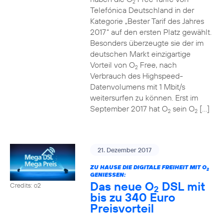
2
Telefónica Deutschland in der
Kategorie „Bester Tarif des Jahres
2017“ auf den ersten Platz gewählt.
Besonders überzeugte sie der im
deutschen Markt einzigartige
Vorteil von O
Free, nach
2
Verbrauch des Highspeed-
Datenvolumens mit 1 Mbit/s
weitersurfen zu können. Erst im
September 2017 hat O
sein O
[…]
2
2
21. Dezember 2017
ZU HAUSE DIE DIGITALE FREIHEIT MIT O
2
GENIESSEN:
Das neue O
DSL mit
Credits: o2
2
bis zu 340 Euro
Preisvorteil