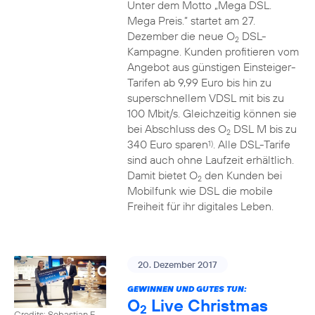
Unter dem Motto „Mega DSL.
Mega Preis.” startet am 27.
Dezember die neue O
DSL-
2
Kampagne. Kunden profitieren vom
Angebot aus günstigen Einsteiger-
Tarifen ab 9,99 Euro bis hin zu
superschnellem VDSL mit bis zu
100 Mbit/s. Gleichzeitig können sie
bei Abschluss des O
DSL M bis zu
2
340 Euro sparen
. Alle DSL-Tarife
1)
sind auch ohne Laufzeit erhältlich.
Damit bietet O
den Kunden bei
2
Mobilfunk wie DSL die mobile
Freiheit für ihr digitales Leben.
20. Dezember 2017
GEWINNEN UND GUTES TUN:
O
Live Christmas
2
Credits: Sebastian F.