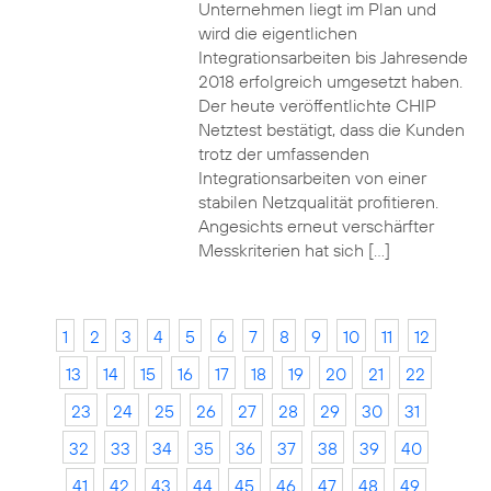
Unternehmen liegt im Plan und
wird die eigentlichen
Integrationsarbeiten bis Jahresende
2018 erfolgreich umgesetzt haben.
Der heute veröffentlichte CHIP
Netztest bestätigt, dass die Kunden
trotz der umfassenden
Integrationsarbeiten von einer
stabilen Netzqualität profitieren.
Angesichts erneut verschärfter
Messkriterien hat sich […]
1
2
3
4
5
6
7
8
9
10
11
12
13
14
15
16
17
18
19
20
21
22
23
24
25
26
27
28
29
30
31
32
33
34
35
36
37
38
39
40
41
42
43
44
45
46
47
48
49