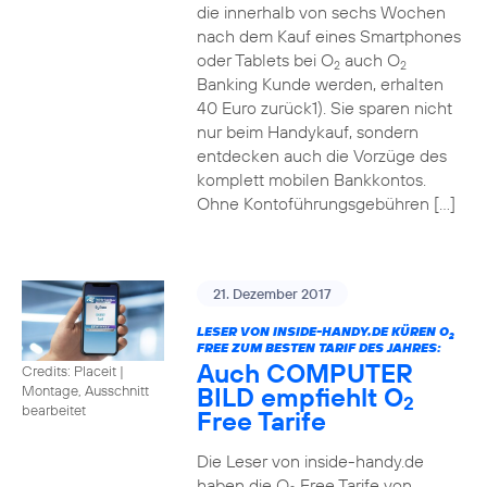
die innerhalb von sechs Wochen
nach dem Kauf eines Smartphones
oder Tablets bei O
auch O
2
2
Banking Kunde werden, erhalten
40 Euro zurück1). Sie sparen nicht
nur beim Handykauf, sondern
entdecken auch die Vorzüge des
komplett mobilen Bankkontos.
Ohne Kontoführungsgebühren […]
21. Dezember 2017
LESER VON INSIDE-HANDY.DE KÜREN O
2
FREE ZUM BESTEN TARIF DES JAHRES:
Auch COMPUTER
Credits: Placeit
|
BILD empfiehlt O
Montage, Ausschnitt
2
bearbeitet
Free Tarife
Die Leser von inside-handy.de
haben die O
Free Tarife von