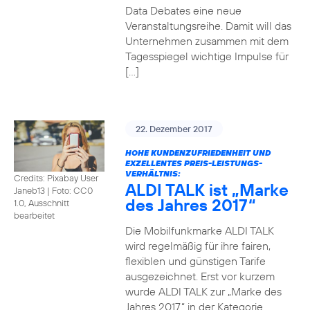
Data Debates eine neue
Veranstaltungsreihe. Damit will das
Unternehmen zusammen mit dem
Tagesspiegel wichtige Impulse für
[…]
22. Dezember 2017
HOHE KUNDENZUFRIEDENHEIT UND
EXZELLENTES PREIS-LEISTUNGS-
VERHÄLTNIS:
Credits: Pixabay User
ALDI TALK ist „Marke
Janeb13
|
Foto: CC0
des Jahres 2017“
1.0, Ausschnitt
bearbeitet
Die Mobilfunkmarke ALDI TALK
wird regelmäßig für ihre fairen,
flexiblen und günstigen Tarife
ausgezeichnet. Erst vor kurzem
wurde ALDI TALK zur „Marke des
Jahres 2017“ in der Kategorie