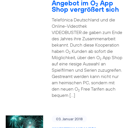
Angebot im O
App
2
Shop vergrößert sich
Telefónica Deutschland und die
Online-Videothek
VIDEOBUSTER.de gaben zum Ende
des Jahres ihre Zusammenarbeit
bekannt. Durch diese Kooperation
haben O
Kunden ab sofort die
2
Möglichkeit, über den O
App Shop
2
auf eine riesige Auswahl an
Spielfilmen und Serien zuzugreifen.
Gestreamt werden kann nicht nur
am heimischen PC, sondern mit
den neuen O
Free Tarifen auch
2
bequem […]
03. Januar 2018