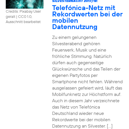
SILVESTERNACHT 2017/18:
Telefónica-Netz mit
Credits: Pixabay User
Rekordwerten bei der
geralt
|
CC0 1.0,
mobilen
Ausschnitt bearbeitet
Datennutzung
Zu einem gelungenen
Silvesterabend gehören
Feuerwerk, Musik und eine
fröhliche Stimmung. Natürlich
dürfen auch gegenseitige
Glückwünsche und das Teilen der
eigenen Partyfotos per
Smartphone nicht fehlen. Während
ausgelassen gefeiert wird, läuft das
Mobilfunknetz zur Höchstform auf.
Auch in diesem Jahr verzeichnete
das Netz von Telefónica
Deutschland wieder neue
Rekordwerte bei der mobilen
Datennutzung an Silvester. […]