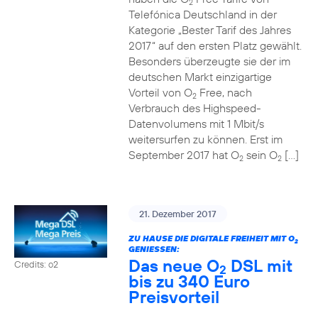
2
Telefónica Deutschland in der
Kategorie „Bester Tarif des Jahres
2017“ auf den ersten Platz gewählt.
Besonders überzeugte sie der im
deutschen Markt einzigartige
Vorteil von O
Free, nach
2
Verbrauch des Highspeed-
Datenvolumens mit 1 Mbit/s
weitersurfen zu können. Erst im
September 2017 hat O
sein O
[…]
2
2
21. Dezember 2017
ZU HAUSE DIE DIGITALE FREIHEIT MIT O
2
GENIESSEN:
Das neue O
DSL mit
Credits: o2
2
bis zu 340 Euro
Preisvorteil