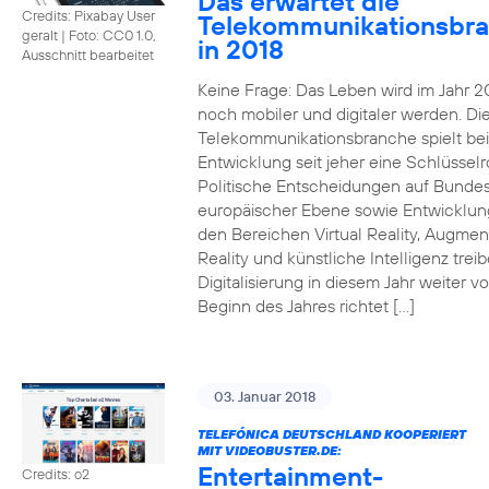
Das erwartet die
Credits: Pixabay User
Telekommunikationsbr
geralt
|
Foto: CC0 1.0,
in 2018
Ausschnitt bearbeitet
Keine Frage: Das Leben wird im Jahr 2
noch mobiler und digitaler werden. Di
Telekommunikationsbranche spielt bei
Entwicklung seit jeher eine Schlüsselro
Politische Entscheidungen auf Bunde
europäischer Ebene sowie Entwicklun
den Bereichen Virtual Reality, Augme
Reality und künstliche Intelligenz trei
Digitalisierung in diesem Jahr weiter vo
Beginn des Jahres richtet […]
03. Januar 2018
TELEFÓNICA DEUTSCHLAND KOOPERIERT
MIT VIDEOBUSTER.DE:
Entertainment-
Credits: o2