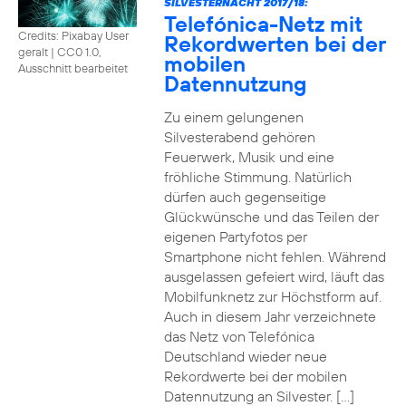
SILVESTERNACHT 2017/18:
Telefónica-Netz mit
Credits: Pixabay User
Rekordwerten bei der
geralt
|
CC0 1.0,
mobilen
Ausschnitt bearbeitet
Datennutzung
Zu einem gelungenen
Silvesterabend gehören
Feuerwerk, Musik und eine
fröhliche Stimmung. Natürlich
dürfen auch gegenseitige
Glückwünsche und das Teilen der
eigenen Partyfotos per
Smartphone nicht fehlen. Während
ausgelassen gefeiert wird, läuft das
Mobilfunknetz zur Höchstform auf.
Auch in diesem Jahr verzeichnete
das Netz von Telefónica
Deutschland wieder neue
Rekordwerte bei der mobilen
Datennutzung an Silvester. […]