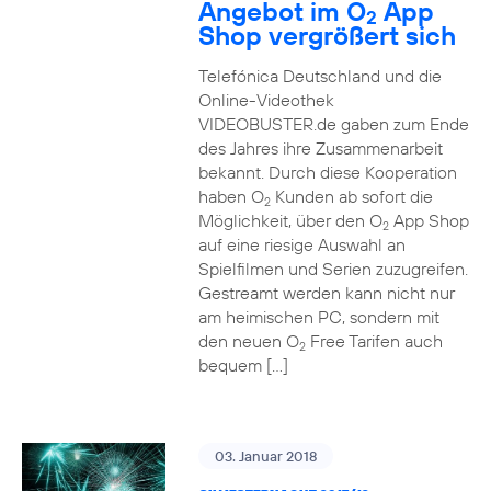
Angebot im O
App
2
Shop vergrößert sich
Telefónica Deutschland und die
Online-Videothek
VIDEOBUSTER.de gaben zum Ende
des Jahres ihre Zusammenarbeit
bekannt. Durch diese Kooperation
haben O
Kunden ab sofort die
2
Möglichkeit, über den O
App Shop
2
auf eine riesige Auswahl an
Spielfilmen und Serien zuzugreifen.
Gestreamt werden kann nicht nur
am heimischen PC, sondern mit
den neuen O
Free Tarifen auch
2
bequem […]
03. Januar 2018