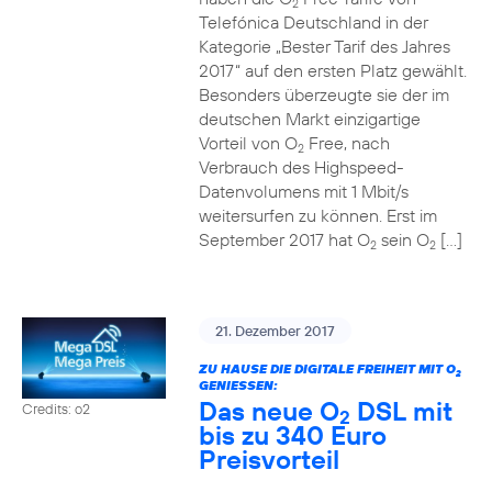
2
Telefónica Deutschland in der
Kategorie „Bester Tarif des Jahres
2017“ auf den ersten Platz gewählt.
Besonders überzeugte sie der im
deutschen Markt einzigartige
Vorteil von O
Free, nach
2
Verbrauch des Highspeed-
Datenvolumens mit 1 Mbit/s
weitersurfen zu können. Erst im
September 2017 hat O
sein O
[…]
2
2
21. Dezember 2017
ZU HAUSE DIE DIGITALE FREIHEIT MIT O
2
GENIESSEN:
Das neue O
DSL mit
Credits: o2
2
bis zu 340 Euro
Preisvorteil