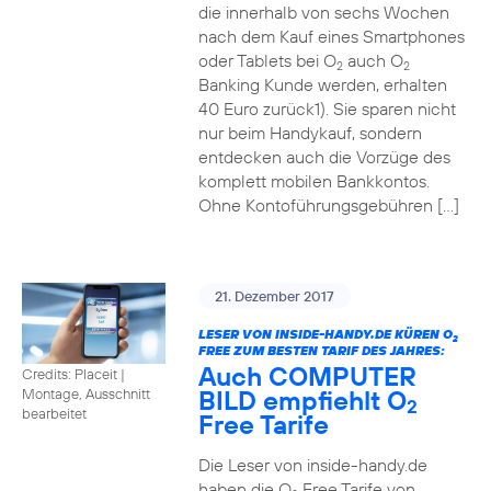
die innerhalb von sechs Wochen
nach dem Kauf eines Smartphones
oder Tablets bei O
auch O
2
2
Banking Kunde werden, erhalten
40 Euro zurück1). Sie sparen nicht
nur beim Handykauf, sondern
entdecken auch die Vorzüge des
komplett mobilen Bankkontos.
Ohne Kontoführungsgebühren […]
21. Dezember 2017
LESER VON INSIDE-HANDY.DE KÜREN O
2
FREE ZUM BESTEN TARIF DES JAHRES:
Auch COMPUTER
Credits: Placeit
|
BILD empfiehlt O
Montage, Ausschnitt
2
bearbeitet
Free Tarife
Die Leser von inside-handy.de
haben die O
Free Tarife von