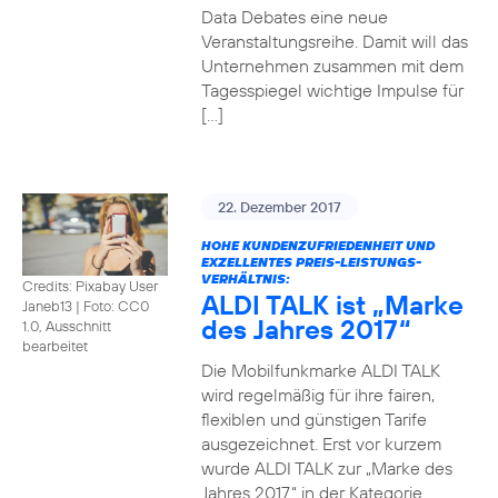
Data Debates eine neue
Veranstaltungsreihe. Damit will das
Unternehmen zusammen mit dem
Tagesspiegel wichtige Impulse für
[…]
22. Dezember 2017
HOHE KUNDENZUFRIEDENHEIT UND
EXZELLENTES PREIS-LEISTUNGS-
VERHÄLTNIS:
Credits: Pixabay User
ALDI TALK ist „Marke
Janeb13
|
Foto: CC0
des Jahres 2017“
1.0, Ausschnitt
bearbeitet
Die Mobilfunkmarke ALDI TALK
wird regelmäßig für ihre fairen,
flexiblen und günstigen Tarife
ausgezeichnet. Erst vor kurzem
wurde ALDI TALK zur „Marke des
Jahres 2017“ in der Kategorie