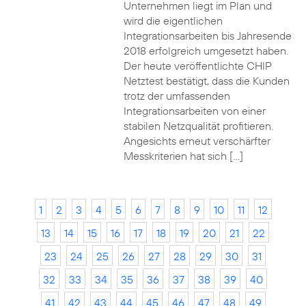
Unternehmen liegt im Plan und
wird die eigentlichen
Integrationsarbeiten bis Jahresende
2018 erfolgreich umgesetzt haben.
Der heute veröffentlichte CHIP
Netztest bestätigt, dass die Kunden
trotz der umfassenden
Integrationsarbeiten von einer
stabilen Netzqualität profitieren.
Angesichts erneut verschärfter
Messkriterien hat sich […]
1
2
3
4
5
6
7
8
9
10
11
12
13
14
15
16
17
18
19
20
21
22
23
24
25
26
27
28
29
30
31
32
33
34
35
36
37
38
39
40
41
42
43
44
45
46
47
48
49