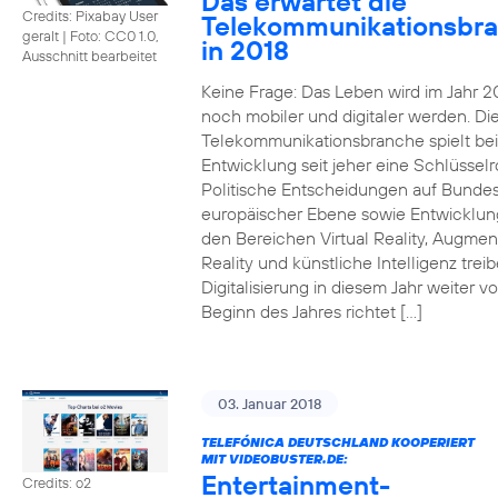
Das erwartet die
Credits: Pixabay User
Telekommunikationsbr
geralt
|
Foto: CC0 1.0,
in 2018
Ausschnitt bearbeitet
Keine Frage: Das Leben wird im Jahr 2
noch mobiler und digitaler werden. Di
Telekommunikationsbranche spielt bei
Entwicklung seit jeher eine Schlüsselro
Politische Entscheidungen auf Bunde
europäischer Ebene sowie Entwicklun
den Bereichen Virtual Reality, Augme
Reality und künstliche Intelligenz trei
Digitalisierung in diesem Jahr weiter vo
Beginn des Jahres richtet […]
03. Januar 2018
TELEFÓNICA DEUTSCHLAND KOOPERIERT
MIT VIDEOBUSTER.DE:
Entertainment-
Credits: o2