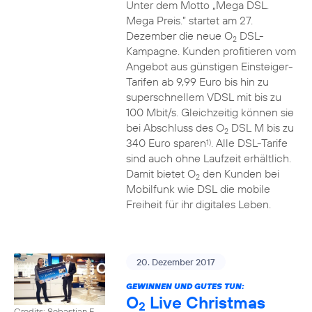
Unter dem Motto „Mega DSL.
Mega Preis.” startet am 27.
Dezember die neue O
DSL-
2
Kampagne. Kunden profitieren vom
Angebot aus günstigen Einsteiger-
Tarifen ab 9,99 Euro bis hin zu
superschnellem VDSL mit bis zu
100 Mbit/s. Gleichzeitig können sie
bei Abschluss des O
DSL M bis zu
2
340 Euro sparen
. Alle DSL-Tarife
1)
sind auch ohne Laufzeit erhältlich.
Damit bietet O
den Kunden bei
2
Mobilfunk wie DSL die mobile
Freiheit für ihr digitales Leben.
20. Dezember 2017
GEWINNEN UND GUTES TUN:
O
Live Christmas
2
Credits: Sebastian F.