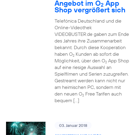
Angebot im O
App
2
Shop vergrößert sich
Telefónica Deutschland und die
Online-Videothek
VIDEOBUSTER.de gaben zum Ende
des Jahres ihre Zusammenarbeit
bekannt. Durch diese Kooperation
haben O
Kunden ab sofort die
2
Möglichkeit, über den O
App Shop
2
auf eine riesige Auswahl an
Spielfilmen und Serien zuzugreifen.
Gestreamt werden kann nicht nur
am heimischen PC, sondern mit
den neuen O
Free Tarifen auch
2
bequem […]
03. Januar 2018