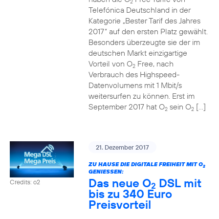
2
Telefónica Deutschland in der
Kategorie „Bester Tarif des Jahres
2017“ auf den ersten Platz gewählt.
Besonders überzeugte sie der im
deutschen Markt einzigartige
Vorteil von O
Free, nach
2
Verbrauch des Highspeed-
Datenvolumens mit 1 Mbit/s
weitersurfen zu können. Erst im
September 2017 hat O
sein O
[…]
2
2
21. Dezember 2017
ZU HAUSE DIE DIGITALE FREIHEIT MIT O
2
GENIESSEN:
Das neue O
DSL mit
Credits: o2
2
bis zu 340 Euro
Preisvorteil