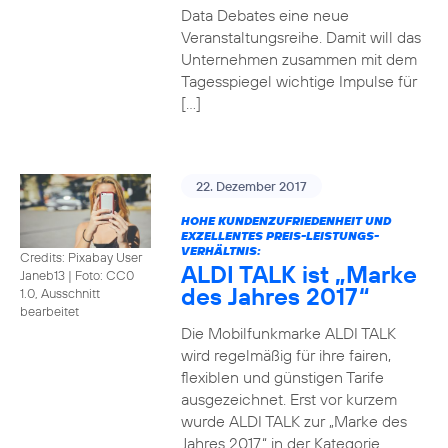
Data Debates eine neue
Veranstaltungsreihe. Damit will das
Unternehmen zusammen mit dem
Tagesspiegel wichtige Impulse für
[…]
22. Dezember 2017
HOHE KUNDENZUFRIEDENHEIT UND
EXZELLENTES PREIS-LEISTUNGS-
VERHÄLTNIS:
Credits: Pixabay User
ALDI TALK ist „Marke
Janeb13
|
Foto: CC0
des Jahres 2017“
1.0, Ausschnitt
bearbeitet
Die Mobilfunkmarke ALDI TALK
wird regelmäßig für ihre fairen,
flexiblen und günstigen Tarife
ausgezeichnet. Erst vor kurzem
wurde ALDI TALK zur „Marke des
Jahres 2017“ in der Kategorie