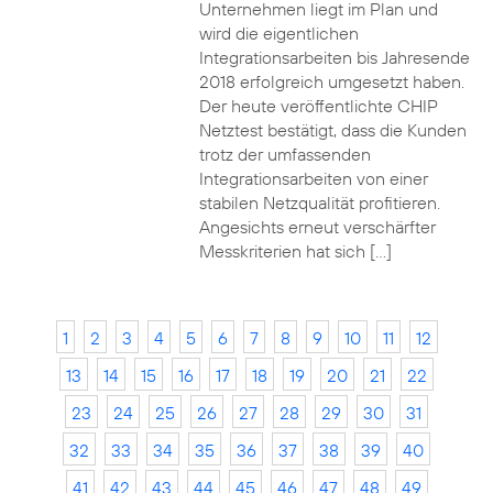
Unternehmen liegt im Plan und
wird die eigentlichen
Integrationsarbeiten bis Jahresende
2018 erfolgreich umgesetzt haben.
Der heute veröffentlichte CHIP
Netztest bestätigt, dass die Kunden
trotz der umfassenden
Integrationsarbeiten von einer
stabilen Netzqualität profitieren.
Angesichts erneut verschärfter
Messkriterien hat sich […]
1
2
3
4
5
6
7
8
9
10
11
12
13
14
15
16
17
18
19
20
21
22
23
24
25
26
27
28
29
30
31
32
33
34
35
36
37
38
39
40
41
42
43
44
45
46
47
48
49