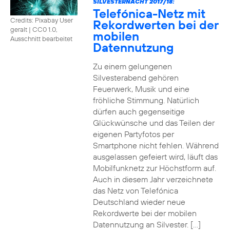
SILVESTERNACHT 2017/18:
Telefónica-Netz mit
Credits: Pixabay User
Rekordwerten bei der
geralt
|
CC0 1.0,
mobilen
Ausschnitt bearbeitet
Datennutzung
Zu einem gelungenen
Silvesterabend gehören
Feuerwerk, Musik und eine
fröhliche Stimmung. Natürlich
dürfen auch gegenseitige
Glückwünsche und das Teilen der
eigenen Partyfotos per
Smartphone nicht fehlen. Während
ausgelassen gefeiert wird, läuft das
Mobilfunknetz zur Höchstform auf.
Auch in diesem Jahr verzeichnete
das Netz von Telefónica
Deutschland wieder neue
Rekordwerte bei der mobilen
Datennutzung an Silvester. […]