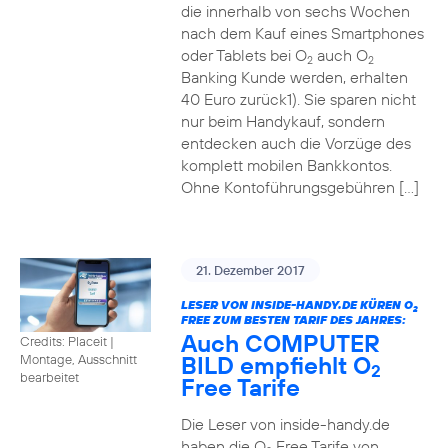
die innerhalb von sechs Wochen
nach dem Kauf eines Smartphones
oder Tablets bei O
auch O
2
2
Banking Kunde werden, erhalten
40 Euro zurück1). Sie sparen nicht
nur beim Handykauf, sondern
entdecken auch die Vorzüge des
komplett mobilen Bankkontos.
Ohne Kontoführungsgebühren […]
21. Dezember 2017
LESER VON INSIDE-HANDY.DE KÜREN O
2
FREE ZUM BESTEN TARIF DES JAHRES:
Auch COMPUTER
Credits: Placeit
|
BILD empfiehlt O
Montage, Ausschnitt
2
bearbeitet
Free Tarife
Die Leser von inside-handy.de
haben die O
Free Tarife von