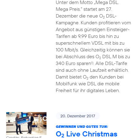
Unter dem Motto „Mega DSL.
Mega Preis.” startet am 27.
Dezember die neue O
DSL-
2
Kampagne. Kunden profitieren vom
Angebot aus günstigen Einsteiger-
Tarifen ab 9,99 Euro bis hin zu
superschnellem VDSL mit bis zu
100 Mbit/s. Gleichzeitig können sie
bei Abschluss des O
DSL M bis zu
2
340 Euro sparen
. Alle DSL-Tarife
1)
sind auch ohne Laufzeit erhältlich.
Damit bietet O
den Kunden bei
2
Mobilfunk wie DSL die mobile
Freiheit für ihr digitales Leben.
20. Dezember 2017
GEWINNEN UND GUTES TUN:
O
Live Christmas
2
Credits: Sebastian F.