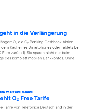
eht in die Verlängerung
längert O
die O
Banking Cashback Aktion.
2
2
 dem Kauf eines Smartphones oder Tablets bei
Euro zurück1). Sie sparen nicht nur beim
ge des komplett mobilen Bankkontos. Ohne
EN TARIF DES JAHRES:
ehlt O
Free Tarife
2
e Tarife von Telefónica Deutschland in der