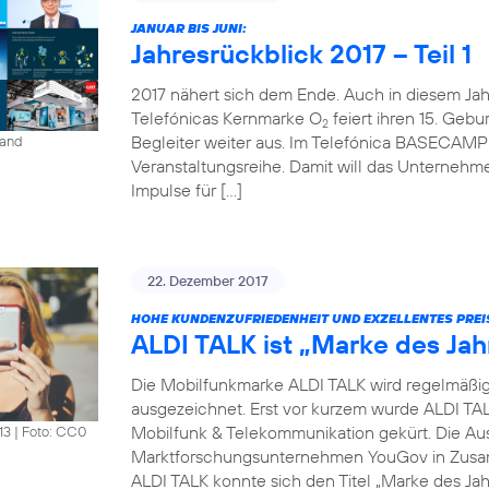
JANUAR BIS JUNI:
Jahresrückblick 2017 – Teil 1
2017 nähert sich dem Ende. Auch in diesem Jahr 
Telefónicas Kernmarke O
feiert ihren 15. Gebur
2
Begleiter weiter aus. Im Telefónica BASECAMP i
land
Veranstaltungsreihe. Damit will das Unterneh
Impulse für […]
22. Dezember 2017
HOHE KUNDENZUFRIEDENHEIT UND EXZELLENTES PREI
ALDI TALK ist „Marke des Jah
Die Mobilfunkmarke ALDI TALK wird regelmäßig fü
ausgezeichnet. Erst vor kurzem wurde ALDI TAL
Mobilfunk & Telekommunikation gekürt. Die Au
13
|
Foto: CC0
Marktforschungsunternehmen YouGov in Zusam
ALDI TALK konnte sich den Titel „Marke des Jah