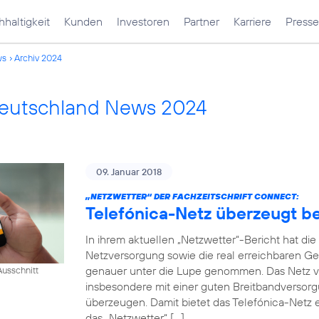
haltigkeit
Kunden
Investoren
Partner
Karriere
Presse
ws
Archiv 2024
Deutschland News 2024
09. Januar 2018
„NETZWETTER“ DER FACHZEITSCHRIFT CONNECT:
Telefónica-Netz überzeugt 
In ihrem aktuellen „Netzwetter“-Bericht hat di
Netzversorgung sowie die real erreichbaren Ge
genauer unter die Lupe genommen. Das Netz v
usschnitt
insbesondere mit einer guten Breitbandversorg
überzeugen. Damit bietet das Telefónica-Netz e
das „Netzwetter“ […]