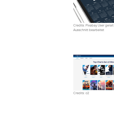
Credits: Pixabay User geralt
Ausschnitt bearbeitet
Credits: o2