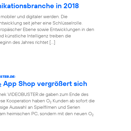
ikationsbranche in 2018
mobiler und digitaler werden. Die
twicklung seit jeher eine Schlüsselrolle.
uropäischer Ebene sowie Entwicklungen in den
d künstliche Intelligenz treiben die
Beginn des Jahres richtet […]
STER.DE:
App Shop vergrößert sich
2
othek VIDEOBUSTER.de gaben zum Ende des
ese Kooperation haben O
Kunden ab sofort die
2
sige Auswahl an Spielfilmen und Serien
r am heimischen PC, sondern mit den neuen O
2