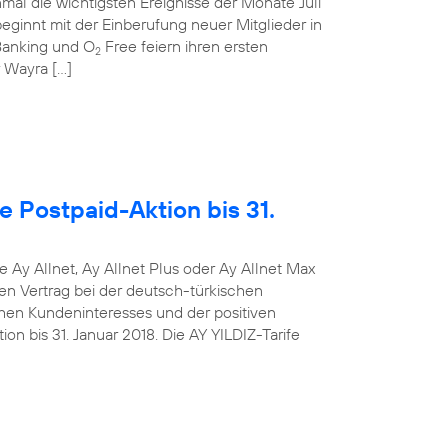
mal die wichtigsten Ereignisse der Monate Juli
ginnt mit der Einberufung neuer Mitglieder in
anking und O
Free feiern ihren ersten
2
r Wayra […]
e Postpaid-Aktion bis 31.
e Ay Allnet, Ay Allnet Plus oder Ay Allnet Max
en Vertrag bei der deutsch-türkischen
hen Kundeninteresses und der positiven
on bis 31. Januar 2018. Die AY YILDIZ-Tarife