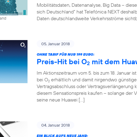
Mobilitätsdaten, Datenanalyse, Big Data – diese
sich Deutschland“ hat Telefónica NEXT deshalb 
Daten deutschlandweite Verkehrsströme sichtb
land
05. Januar 2018
OHNE TARIF FÜR NUR 199 EURO:
Preis-Hit bei O
mit dem Huaw
2
Im Aktionszeitraum vom 5. bis zum 18. Januar is
bei O
erhältlich und damit nirgendwo günstig
2
Vertragsabschluss oder Vertragsverlängerung
diesem Sensationspreis kaufen – solange der Vor
seine neue Huawei […]
04. Januar 2018
EIN BLICK AUFS NEUE JAHR: