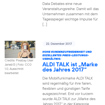
Data Debates eine neue
Veranstaltungsreihe. Damit will das
Unternehmen zusammen mit dem
Tagesspiegel wichtige Impulse für
[…]
22. Dezember 2017
HOHE KUNDENZUFRIEDENHEIT UND
EXZELLENTES PREIS-LEISTUNGS-
VERHÄLTNIS:
Credits: Pixabay User
ALDI TALK ist „Marke
Janeb13
|
Foto: CC0
des Jahres 2017“
1.0, Ausschnitt
bearbeitet
Die Mobilfunkmarke ALDI TALK
wird regelmäßig für ihre fairen,
flexiblen und günstigen Tarife
ausgezeichnet. Erst vor kurzem
wurde ALDI TALK zur „Marke des
Jahres 2017“ in der Kategorie