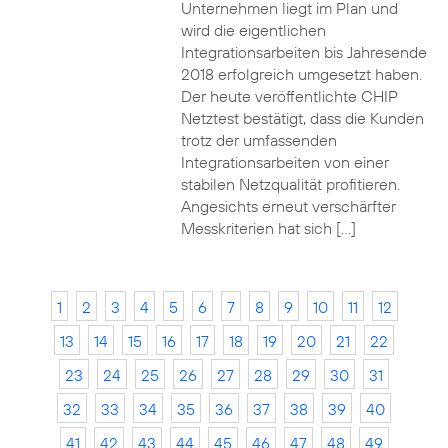
Unternehmen liegt im Plan und
wird die eigentlichen
Integrationsarbeiten bis Jahresende
2018 erfolgreich umgesetzt haben.
Der heute veröffentlichte CHIP
Netztest bestätigt, dass die Kunden
trotz der umfassenden
Integrationsarbeiten von einer
stabilen Netzqualität profitieren.
Angesichts erneut verschärfter
Messkriterien hat sich […]
1
2
3
4
5
6
7
8
9
10
11
12
13
14
15
16
17
18
19
20
21
22
23
24
25
26
27
28
29
30
31
32
33
34
35
36
37
38
39
40
41
42
43
44
45
46
47
48
49