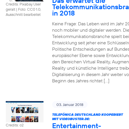
Das erwartet die
Credits: Pixabay User
Telekommunikationsbr
geralt
|
Foto: CC0 1.0,
in 2018
Ausschnitt bearbeitet
Keine Frage: Das Leben wird im Jahr 2
noch mobiler und digitaler werden. Di
Telekommunikationsbranche spielt bei
Entwicklung seit jeher eine Schlüsselro
Politische Entscheidungen auf Bunde
europäischer Ebene sowie Entwicklun
den Bereichen Virtual Reality, Augme
Reality und künstliche Intelligenz trei
Digitalisierung in diesem Jahr weiter vo
Beginn des Jahres richtet […]
03. Januar 2018
TELEFÓNICA DEUTSCHLAND KOOPERIERT
MIT VIDEOBUSTER.DE:
Entertainment-
Credits: o2