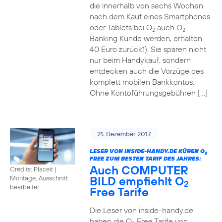
die innerhalb von sechs Wochen
nach dem Kauf eines Smartphones
oder Tablets bei O
auch O
2
2
Banking Kunde werden, erhalten
40 Euro zurück1). Sie sparen nicht
nur beim Handykauf, sondern
entdecken auch die Vorzüge des
komplett mobilen Bankkontos.
Ohne Kontoführungsgebühren […]
21. Dezember 2017
LESER VON INSIDE-HANDY.DE KÜREN O
2
FREE ZUM BESTEN TARIF DES JAHRES:
Auch COMPUTER
Credits: Placeit
|
BILD empfiehlt O
Montage, Ausschnitt
2
bearbeitet
Free Tarife
Die Leser von inside-handy.de
haben die O
Free Tarife von