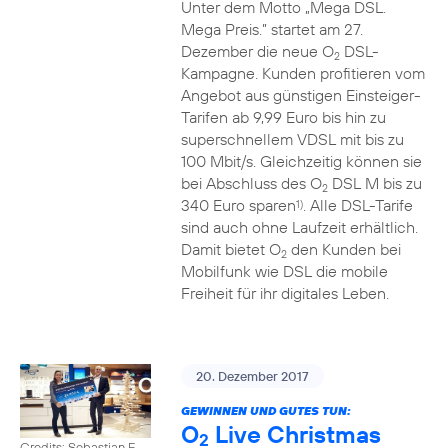
Unter dem Motto „Mega DSL.
Mega Preis.” startet am 27.
Dezember die neue O
DSL-
2
Kampagne. Kunden profitieren vom
Angebot aus günstigen Einsteiger-
Tarifen ab 9,99 Euro bis hin zu
superschnellem VDSL mit bis zu
100 Mbit/s. Gleichzeitig können sie
bei Abschluss des O
DSL M bis zu
2
340 Euro sparen
. Alle DSL-Tarife
1)
sind auch ohne Laufzeit erhältlich.
Damit bietet O
den Kunden bei
2
Mobilfunk wie DSL die mobile
Freiheit für ihr digitales Leben.
20. Dezember 2017
GEWINNEN UND GUTES TUN:
O
Live Christmas
2
Credits: Sebastian F.