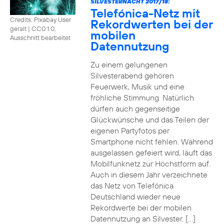
SILVESTERNACHT 2017/18:
Telefónica-Netz mit
Credits: Pixabay User
Rekordwerten bei der
geralt
|
CC0 1.0,
mobilen
Ausschnitt bearbeitet
Datennutzung
Zu einem gelungenen
Silvesterabend gehören
Feuerwerk, Musik und eine
fröhliche Stimmung. Natürlich
dürfen auch gegenseitige
Glückwünsche und das Teilen der
eigenen Partyfotos per
Smartphone nicht fehlen. Während
ausgelassen gefeiert wird, läuft das
Mobilfunknetz zur Höchstform auf.
Auch in diesem Jahr verzeichnete
das Netz von Telefónica
Deutschland wieder neue
Rekordwerte bei der mobilen
Datennutzung an Silvester. […]