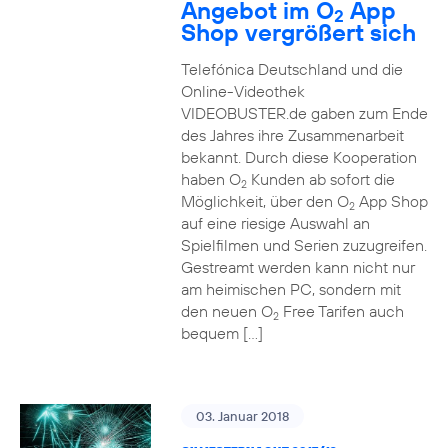
Angebot im O
App
2
Shop vergrößert sich
Telefónica Deutschland und die
Online-Videothek
VIDEOBUSTER.de gaben zum Ende
des Jahres ihre Zusammenarbeit
bekannt. Durch diese Kooperation
haben O
Kunden ab sofort die
2
Möglichkeit, über den O
App Shop
2
auf eine riesige Auswahl an
Spielfilmen und Serien zuzugreifen.
Gestreamt werden kann nicht nur
am heimischen PC, sondern mit
den neuen O
Free Tarifen auch
2
bequem […]
03. Januar 2018