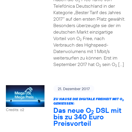
2
Telefónica Deutschland in der
Kategorie „Bester Tarif des Jahres
2017“ auf den ersten Platz gewählt.
Besonders überzeugte sie der im
deutschen Markt einzigartige
Vorteil von O
Free, nach
2
Verbrauch des Highspeed-
Datenvolumens mit 1 Mbit/s
weitersurfen zu können. Erst im
September 2017 hat O
sein O
[…]
2
2
21. Dezember 2017
ZU HAUSE DIE DIGITALE FREIHEIT MIT O
2
GENIESSEN:
Das neue O
DSL mit
Credits: o2
2
bis zu 340 Euro
Preisvorteil