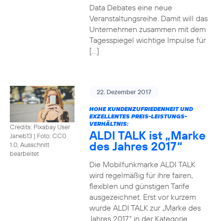
Data Debates eine neue
Veranstaltungsreihe. Damit will das
Unternehmen zusammen mit dem
Tagesspiegel wichtige Impulse für
[…]
22. Dezember 2017
HOHE KUNDENZUFRIEDENHEIT UND
EXZELLENTES PREIS-LEISTUNGS-
VERHÄLTNIS:
Credits: Pixabay User
ALDI TALK ist „Marke
Janeb13
|
Foto: CC0
des Jahres 2017“
1.0, Ausschnitt
bearbeitet
Die Mobilfunkmarke ALDI TALK
wird regelmäßig für ihre fairen,
flexiblen und günstigen Tarife
ausgezeichnet. Erst vor kurzem
wurde ALDI TALK zur „Marke des
Jahres 2017“ in der Kategorie