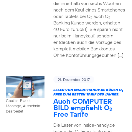
die innerhalb von sechs Wochen
nach dem Kauf eines Smartphones
oder Tablets bei O
auch O
2
2
Banking Kunde werden, erhalten
40 Euro zurück1). Sie sparen nicht
nur beim Handykauf, sondern
entdecken auch die Vorzüge des
komplett mobilen Bankkontos.
Ohne Kontoführungsgebühren […]
21. Dezember 2017
LESER VON INSIDE-HANDY.DE KÜREN O
2
FREE ZUM BESTEN TARIF DES JAHRES:
Auch COMPUTER
Credits: Placeit
|
BILD empfiehlt O
Montage, Ausschnitt
2
bearbeitet
Free Tarife
Die Leser von inside-handy.de
haben die O
Free Tarife von