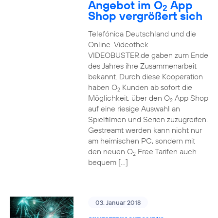
Angebot im O
App
2
Shop vergrößert sich
Telefónica Deutschland und die
Online-Videothek
VIDEOBUSTER.de gaben zum Ende
des Jahres ihre Zusammenarbeit
bekannt. Durch diese Kooperation
haben O
Kunden ab sofort die
2
Möglichkeit, über den O
App Shop
2
auf eine riesige Auswahl an
Spielfilmen und Serien zuzugreifen.
Gestreamt werden kann nicht nur
am heimischen PC, sondern mit
den neuen O
Free Tarifen auch
2
bequem […]
03. Januar 2018