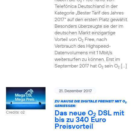
2
Telefónica Deutschland in der
Kategorie „Bester Tarif des Jahres
2017“ auf den ersten Platz gewählt.
Besonders überzeugte sie der im
deutschen Markt einzigartige
Vorteil von O
Free, nach
2
Verbrauch des Highspeed-
Datenvolumens mit 1 Mbit/s
weitersurfen zu können. Erst im
September 2017 hat O
sein O
[…]
2
2
21. Dezember 2017
ZU HAUSE DIE DIGITALE FREIHEIT MIT O
2
GENIESSEN:
Das neue O
DSL mit
Credits: o2
2
bis zu 340 Euro
Preisvorteil