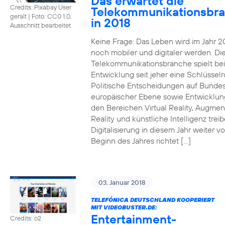
Das erwartet die
Credits: Pixabay User
Telekommunikationsbr
geralt
|
Foto: CC0 1.0,
in 2018
Ausschnitt bearbeitet
Keine Frage: Das Leben wird im Jahr 2
noch mobiler und digitaler werden. Di
Telekommunikationsbranche spielt bei
Entwicklung seit jeher eine Schlüsselro
Politische Entscheidungen auf Bunde
europäischer Ebene sowie Entwicklun
den Bereichen Virtual Reality, Augme
Reality und künstliche Intelligenz trei
Digitalisierung in diesem Jahr weiter vo
Beginn des Jahres richtet […]
03. Januar 2018
TELEFÓNICA DEUTSCHLAND KOOPERIERT
MIT VIDEOBUSTER.DE:
Entertainment-
Credits: o2