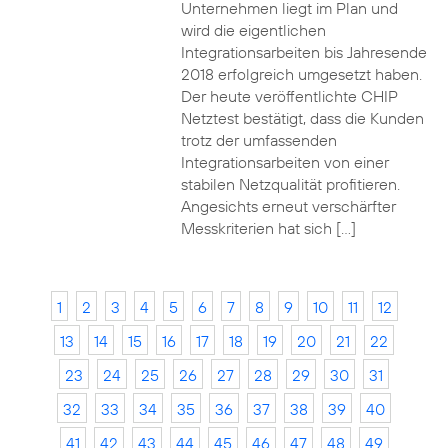
Unternehmen liegt im Plan und
wird die eigentlichen
Integrationsarbeiten bis Jahresende
2018 erfolgreich umgesetzt haben.
Der heute veröffentlichte CHIP
Netztest bestätigt, dass die Kunden
trotz der umfassenden
Integrationsarbeiten von einer
stabilen Netzqualität profitieren.
Angesichts erneut verschärfter
Messkriterien hat sich […]
1
2
3
4
5
6
7
8
9
10
11
12
13
14
15
16
17
18
19
20
21
22
23
24
25
26
27
28
29
30
31
32
33
34
35
36
37
38
39
40
41
42
43
44
45
46
47
48
49