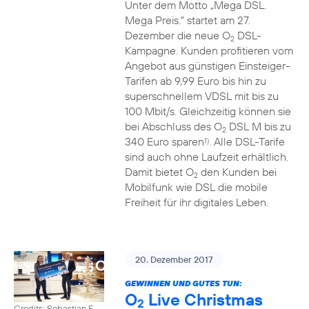
Unter dem Motto „Mega DSL.
Mega Preis.” startet am 27.
Dezember die neue O
DSL-
2
Kampagne. Kunden profitieren vom
Angebot aus günstigen Einsteiger-
Tarifen ab 9,99 Euro bis hin zu
superschnellem VDSL mit bis zu
100 Mbit/s. Gleichzeitig können sie
bei Abschluss des O
DSL M bis zu
2
340 Euro sparen
. Alle DSL-Tarife
1)
sind auch ohne Laufzeit erhältlich.
Damit bietet O
den Kunden bei
2
Mobilfunk wie DSL die mobile
Freiheit für ihr digitales Leben.
20. Dezember 2017
GEWINNEN UND GUTES TUN:
O
Live Christmas
2
Credits: Sebastian F.