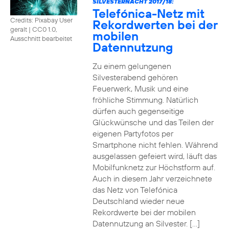
SILVESTERNACHT 2017/18:
Telefónica-Netz mit
Credits: Pixabay User
Rekordwerten bei der
geralt
|
CC0 1.0,
mobilen
Ausschnitt bearbeitet
Datennutzung
Zu einem gelungenen
Silvesterabend gehören
Feuerwerk, Musik und eine
fröhliche Stimmung. Natürlich
dürfen auch gegenseitige
Glückwünsche und das Teilen der
eigenen Partyfotos per
Smartphone nicht fehlen. Während
ausgelassen gefeiert wird, läuft das
Mobilfunknetz zur Höchstform auf.
Auch in diesem Jahr verzeichnete
das Netz von Telefónica
Deutschland wieder neue
Rekordwerte bei der mobilen
Datennutzung an Silvester. […]