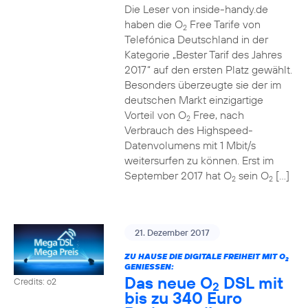
Die Leser von inside-handy.de
haben die O
Free Tarife von
2
Telefónica Deutschland in der
Kategorie „Bester Tarif des Jahres
2017“ auf den ersten Platz gewählt.
Besonders überzeugte sie der im
deutschen Markt einzigartige
Vorteil von O
Free, nach
2
Verbrauch des Highspeed-
Datenvolumens mit 1 Mbit/s
weitersurfen zu können. Erst im
September 2017 hat O
sein O
[…]
2
2
21. Dezember 2017
ZU HAUSE DIE DIGITALE FREIHEIT MIT O
2
GENIESSEN:
Das neue O
DSL mit
Credits: o2
2
bis zu 340 Euro