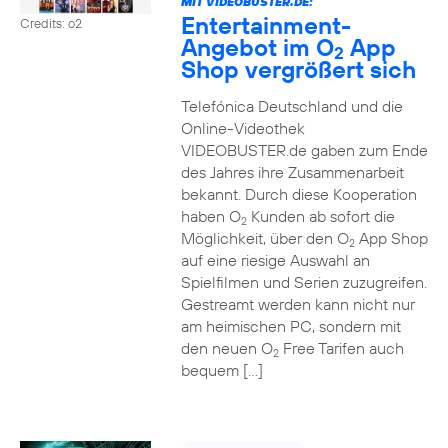
MIT VIDEOBUSTER.DE:
Entertainment-
Credits: o2
Angebot im O
App
2
Shop vergrößert sich
Telefónica Deutschland und die
Online-Videothek
VIDEOBUSTER.de gaben zum Ende
des Jahres ihre Zusammenarbeit
bekannt. Durch diese Kooperation
haben O
Kunden ab sofort die
2
Möglichkeit, über den O
App Shop
2
auf eine riesige Auswahl an
Spielfilmen und Serien zuzugreifen.
Gestreamt werden kann nicht nur
am heimischen PC, sondern mit
den neuen O
Free Tarifen auch
2
bequem […]