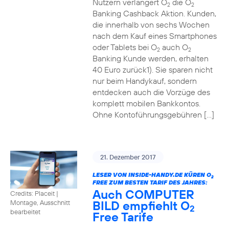
Nutzern verlängert O
die O
2
2
Banking Cashback Aktion. Kunden,
die innerhalb von sechs Wochen
nach dem Kauf eines Smartphones
oder Tablets bei O
auch O
2
2
Banking Kunde werden, erhalten
40 Euro zurück1). Sie sparen nicht
nur beim Handykauf, sondern
entdecken auch die Vorzüge des
komplett mobilen Bankkontos.
Ohne Kontoführungsgebühren […]
21. Dezember 2017
LESER VON INSIDE-HANDY.DE KÜREN O
2
FREE ZUM BESTEN TARIF DES JAHRES:
Auch COMPUTER
Credits: Placeit
|
BILD empfiehlt O
Montage, Ausschnitt
2
bearbeitet
Free Tarife