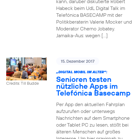
kann, darüber diskutierte Robert
Habeck beim UdL Digital Talk im
Telefónica BASECAMP mit der
Politikberaterin Valerie Mocker und
Moderator Cherno Jobatey.
Jamaika-Aus: wegen […]
15. Dezember 2017
„DIGITAL MOBIL IM ALTER“:
Senioren testen
Credits: Till Budde
nützliche Apps im
Telefónica Basecamp
Per App den aktuellen Fahrplan
aufzurufen oder unterwegs
Nachrichten auf dem Smartphone
oder Tablet PC zu lesen, stößt bei
älteren Menschen auf großes
Interesse. Um hier praxisnah zu