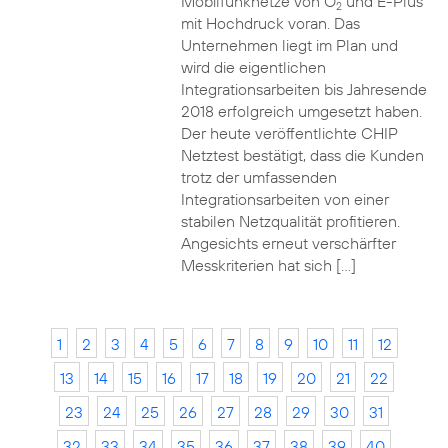
Mobilfunknetze von O
und E-Plus
2
mit Hochdruck voran. Das
Unternehmen liegt im Plan und
wird die eigentlichen
Integrationsarbeiten bis Jahresende
2018 erfolgreich umgesetzt haben.
Der heute veröffentlichte CHIP
Netztest bestätigt, dass die Kunden
trotz der umfassenden
Integrationsarbeiten von einer
stabilen Netzqualität profitieren.
Angesichts erneut verschärfter
Messkriterien hat sich […]
1
2
3
4
5
6
7
8
9
10
11
12
13
14
15
16
17
18
19
20
21
22
23
24
25
26
27
28
29
30
31
32
33
34
35
36
37
38
39
40