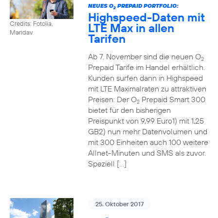
NEUES O
PREPAID PORTFOLIO:
2
Highspeed-Daten mit
Credits: Fotolia,
LTE Max in allen
Maridav
Tarifen
Ab 7. November sind die neuen O
2
Prepaid Tarife im Handel erhältlich.
Kunden surfen dann in Highspeed
mit LTE Maximalraten zu attraktiven
Preisen: Der O
Prepaid Smart 300
2
bietet für den bisherigen
Preispunkt von 9,99 Euro1) mit 1,25
GB2) nun mehr Datenvolumen und
mit 300 Einheiten auch 100 weitere
Allnet-Minuten und SMS als zuvor.
Speziell […]
25. Oktober 2017