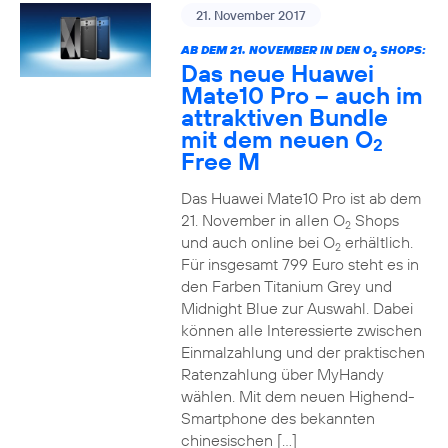
21. November 2017
AB DEM 21. NOVEMBER IN DEN O
SHOPS:
2
Das neue Huawei
Mate10 Pro – auch im
attraktiven Bundle
mit dem neuen O
2
Free M
Das Huawei Mate10 Pro ist ab dem
21. November in allen O
Shops
2
und auch online bei O
erhältlich.
2
Für insgesamt 799 Euro steht es in
den Farben Titanium Grey und
Midnight Blue zur Auswahl. Dabei
können alle Interessierte zwischen
Einmalzahlung und der praktischen
Ratenzahlung über MyHandy
wählen. Mit dem neuen Highend-
Smartphone des bekannten
chinesischen […]