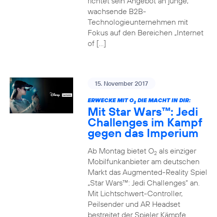
richtet sein Angebot an junge,
wachsende B2B-
Technologieunternehmen mit
Fokus auf den Bereichen „Internet
of […]
15. November 2017
ERWECKE MIT O
DIE MACHT IN DIR:
2
Mit Star Wars™: Jedi
Challenges im Kampf
gegen das Imperium
Ab Montag bietet O
als einziger
2
Mobilfunkanbieter am deutschen
Markt das Augmented-Reality Spiel
„Star Wars™: Jedi Challenges“ an.
Mit Lichtschwert-Controller,
Peilsender und AR Headset
bestreitet der Spieler Kämpfe