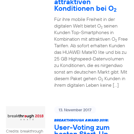
attraktiven
Konditionen bei O
2
Für ihre mobile Freiheit in der
digitalen Welt bietet O
seinen
2
Kunden Top-Smartphones in
Kombination mit attraktiven O
Free
2
Tarifen. Ab sofort erhalten Kunden
das HUAWEI Mate10 lite und bis zu
25 GB Highspeed-Datenvolumen
zu Konditionen, die es nirgendwo
sonst am deutschen Markt gibt. Mit
diesem Paket gehen O
Kunden in
2
ihrem digitalen Leben keine […]
13. November 2017
BREAKTHROUGH AWARD 2018:
User-Voting zum
Credits: breakthrough
besten Start-Up-