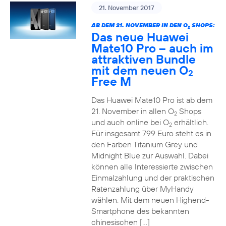
21. November 2017
AB DEM 21. NOVEMBER IN DEN O
SHOPS:
2
Das neue Huawei
Mate10 Pro – auch im
attraktiven Bundle
mit dem neuen O
2
Free M
Das Huawei Mate10 Pro ist ab dem
21. November in allen O
Shops
2
und auch online bei O
erhältlich.
2
Für insgesamt 799 Euro steht es in
den Farben Titanium Grey und
Midnight Blue zur Auswahl. Dabei
können alle Interessierte zwischen
Einmalzahlung und der praktischen
Ratenzahlung über MyHandy
wählen. Mit dem neuen Highend-
Smartphone des bekannten
chinesischen […]