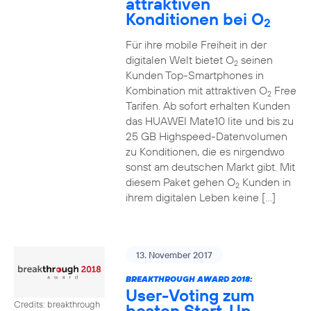
attraktiven
Konditionen bei O
2
Für ihre mobile Freiheit in der
digitalen Welt bietet O
seinen
2
Kunden Top-Smartphones in
Kombination mit attraktiven O
Free
2
Tarifen. Ab sofort erhalten Kunden
das HUAWEI Mate10 lite und bis zu
25 GB Highspeed-Datenvolumen
zu Konditionen, die es nirgendwo
sonst am deutschen Markt gibt. Mit
diesem Paket gehen O
Kunden in
2
ihrem digitalen Leben keine […]
13. November 2017
BREAKTHROUGH AWARD 2018:
User-Voting zum
Credits: breakthrough
besten Start-Up-