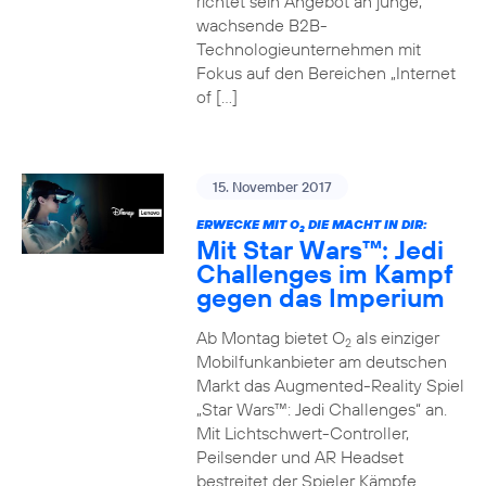
richtet sein Angebot an junge,
wachsende B2B-
Technologieunternehmen mit
Fokus auf den Bereichen „Internet
of […]
15. November 2017
ERWECKE MIT O
DIE MACHT IN DIR:
2
Mit Star Wars™: Jedi
Challenges im Kampf
gegen das Imperium
Ab Montag bietet O
als einziger
2
Mobilfunkanbieter am deutschen
Markt das Augmented-Reality Spiel
„Star Wars™: Jedi Challenges“ an.
Mit Lichtschwert-Controller,
Peilsender und AR Headset
bestreitet der Spieler Kämpfe