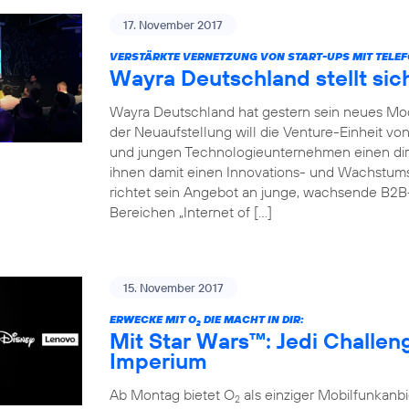
17. November 2017
VERSTÄRKTE VERNETZUNG VON START-UPS MIT TELEF
Wayra Deutschland stellt sic
Wayra Deutschland hat gestern sein neues Mode
der Neuaufstellung will die Venture-Einheit vo
und jungen Technologieunternehmen einen dir
ihnen damit einen Innovations- und Wachstu
richtet sein Angebot an junge, wachsende B2
Bereichen „Internet of […]
15. November 2017
ERWECKE MIT O
DIE MACHT IN DIR:
2
Mit Star Wars™: Jedi Challe
Imperium
Ab Montag bietet O
als einziger Mobilfunkan
2