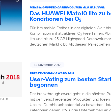
MEHR HIGHSPEED-DATENVOLUMEN ALS JE ZUVOR:
Das HUAWEI Mate10 lite zu b
Konditionen bei O
2
Für ihre mobile Freiheit in der digitalen Welt bi
Kombination mit attraktiven O
Free Tarifen. A
2
lite und bis zu 25 GB Highspeed-Datenvolumen
deutschen Markt gibt. Mit diesem Paket gehen
13. November 2017
BREAKTHROUGH AWARD 2018:
User-Voting zum besten Sta
begonnen
Der breakthrough award geht in die nächste R
mit den verschiedensten Produkten und Ideen Ze
d 2018
Ups mit Durchbruchpotenzial zu bewerben. Jetzt
Kategorien gehen 109 junge Unternehmen an d