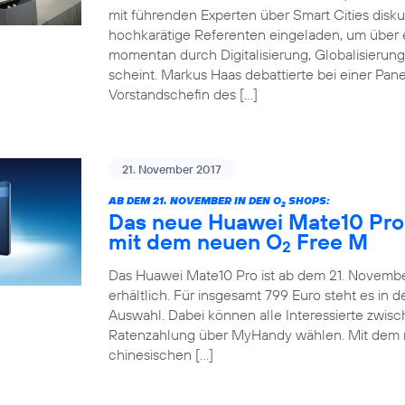
mit führenden Experten über Smart Cities disku
hochkarätige Referenten eingeladen, um über e
momentan durch Digitalisierung, Globalisieru
scheint. Markus Haas debattierte bei einer Pane
Vorstandschefin des […]
21. November 2017
AB DEM 21. NOVEMBER IN DEN O
SHOPS:
2
Das neue Huawei Mate10 Pro 
mit dem neuen O
Free M
2
Das Huawei Mate10 Pro ist ab dem 21. November
erhältlich. Für insgesamt 799 Euro steht es in
Auswahl. Dabei können alle Interessierte zwis
Ratenzahlung über MyHandy wählen. Mit dem
chinesischen […]