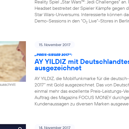
Reality Spiel „Star Wars™: Jedi Challenges“ an.
Headset bestreitet der Spieler Kämpfe gegen da
Star Wars-Universums. Interessierte können das
Demo-Sessions in den “O
Live“-Stores in Berl
2
15. November 2017
„PREIS-SIEGER 2017“:
AY YILDIZ mit Deutschlandtes
ausgezeichnet
AY YILDIZ, die Mobilfunkmarke für die deutsch
2017“ mit Gold ausgezeichnet. Das von Deutsch
usschnitt
einmal mehr das exzellente Preis-Leistungs-Ver
Auftrag des Magazins FOCUS MONEY durchgefü
Kundenaussagen zu diversen Marken ausgewerte
14. November 2017