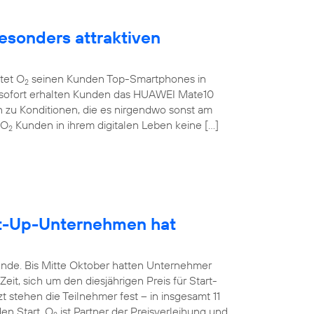
esonders attraktiven
etet O
seinen Kunden Top-Smartphones in
2
b sofort erhalten Kunden das HUAWEI Mate10
 zu Konditionen, die es nirgendwo sonst am
 O
Kunden in ihrem digitalen Leben keine […]
2
rt-Up-Unternehmen hat
unde. Bis Mitte Oktober hatten Unternehmer
it, sich um den diesjährigen Preis für Start-
 stehen die Teilnehmer fest – in insgesamt 11
en Start. O
ist Partner der Preisverleihung und