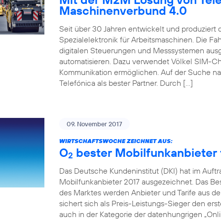
Maschinenverbund 4.0
Seit über 30 Jahren entwickelt und produziert
Spezialelektronik für Arbeitsmaschinen. Die 
digitalen Steuerungen und Messsystemen ausg
automatisieren. Dazu verwendet Völkel SIM-Ch
Kommunikation ermöglichen. Auf der Suche na
Telefónica als bester Partner. Durch […]
09. November 2017
WIRTSCHAFTSWOCHE ZEICHNET AUS:
O
bester Mobilfunkanbieter f
2
Das Deutsche Kundeninstitut (DKI) hat im Auft
Mobilfunkanbieter 2017 ausgezeichnet. Das Beso
des Marktes werden Anbieter und Tarife aus de
sichert sich als Preis-Leistungs-Sieger den erst
auch in der Kategorie der datenhungrigen „Onlin