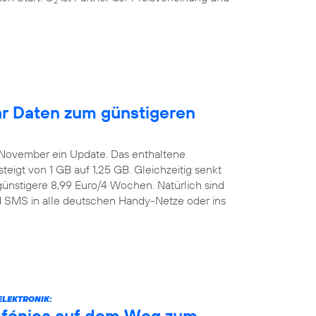
2
r Daten zum günstigeren
. November ein Update. Das enthaltene
igt von 1 GB auf 1,25 GB. Gleichzeitig senkt
günstigere 8,99 Euro/4 Wochen. Natürlich sind
nd SMS in alle deutschen Handy-Netze oder ins
ELEKTRONIK:
efónica auf dem Weg zum