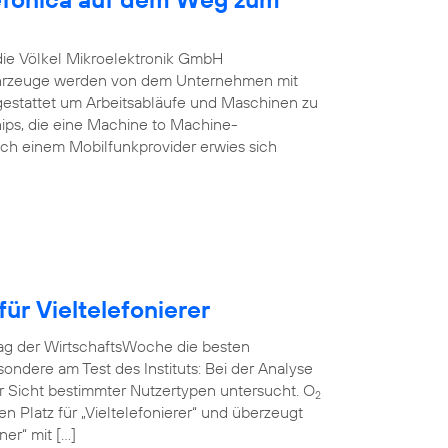
 die Völkel Mikroelektronik GmbH
Fahrzeuge werden von dem Unternehmen mit
estattet um Arbeitsabläufe und Maschinen zu
ips, die eine Machine to Machine-
ch einem Mobilfunkprovider erwies sich
ür Vieltelefonierer
rag der WirtschaftsWoche die besten
ndere am Test des Instituts: Bei der Analyse
r Sicht bestimmter Nutzertypen untersucht. O
2
en Platz für „Vieltelefonierer“ und überzeugt
er“ mit […]