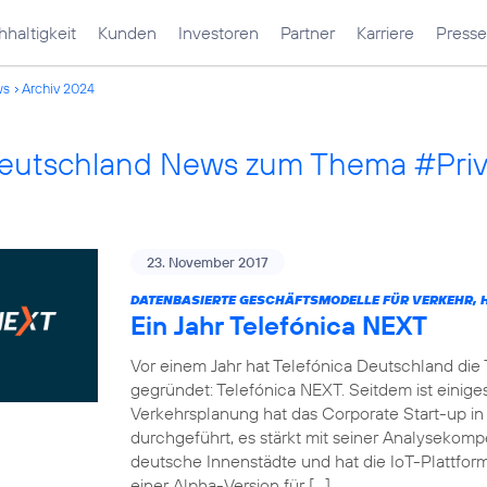
haltigkeit
Kunden
Investoren
Partner
Karriere
Presse
ws
Archiv 2024
Deutschland News zum Thema #Pri
23. November 2017
DATENBASIERTE GESCHÄFTSMODELLE FÜR VERKEHR, H
Ein Jahr Telefónica NEXT
Vor einem Jahr hat Telefónica Deutschland die
gegründet: Telefónica NEXT. Seitdem ist einiges
Verkehrsplanung hat das Corporate Start-up in
durchgeführt, es stärkt mit seiner Analysekom
deutsche Innenstädte und hat die IoT-Plattf
einer Alpha-Version für […]